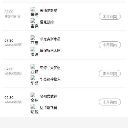
米德尔斯堡
03:00
未开赛[
2
]
联赛杯第1轮
雷克瑟姆
菲尼克斯水星
07:30
未开赛[
2
]
WNBA常规赛
康涅狄格太阳
亚特兰大梦想
07:30
未开赛[
2
]
WNBA常规赛
华盛顿神秘人
金州女武神
09:30
未开赛[
2
]
WNBA常规赛
达拉斯飞翼