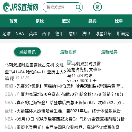
繁
首页
足球
篮球
经典
球星
08月07日 星期五
足球
NBA
英超
西甲
德甲
意甲
法甲
球星介绍
斯诺克
最新视频
最新经典
最新资讯
马刺双加时胜雷霆抢占先机 文班
亚马41+24 哈珀24+11 亚历山大2
26-05-19 12:29
4+12
英超
先赛5分领跑！阿森纳1-0伯恩利 哈弗茨制胜+蹬踏染黄 萨卡献助攻
CBA
广厦力克深圳2-0夺赛点 布朗30分 胡金秋17+8 贺希宁18分
NBA
真正的定海神登！哈登季后赛总正负值+62、次轮+32，双数据领跑骑士全队
篮球
火箭媒体人感慨哈登生涯：自2021年后，终于体验躺赢晋级滋味
NBA
05月19日 NBA季后赛西部决赛G1 马刺vs雷霆直播前瞻分析
NBA
重塑老登荣光！东西决四队仅剩哈登，高龄坚守续写传奇