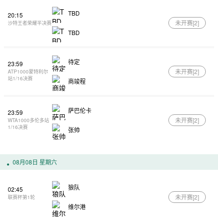
TBD
20:15
未开赛[
2
]
沙特王者荣耀半决赛
TBD
待定
23:59
未开赛[
2
]
ATP1000蒙特利尔
站1/16决赛
商竣程
萨巴伦卡
23:59
未开赛[
2
]
WTA1000多伦多站
1/16决赛
张帅
08月08日 星期六
狼队
02:45
未开赛[
2
]
联赛杯第1轮
维尔港