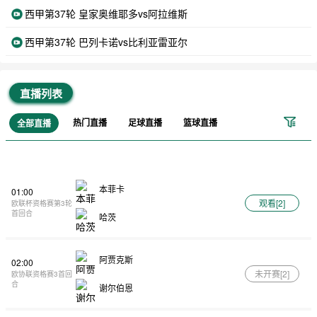
西甲第37轮 皇家奥维耶多vs阿拉维斯
西甲第37轮 巴列卡诺vs比利亚雷亚尔
直播列表
热门直播
足球直播
篮球直播
全部直播
本菲卡
01:00
观看[
2
]
欧联杯资格赛第3轮
首回合
哈茨
阿贾克斯
02:00
未开赛[
2
]
欧协联资格赛3首回
合
谢尔伯恩