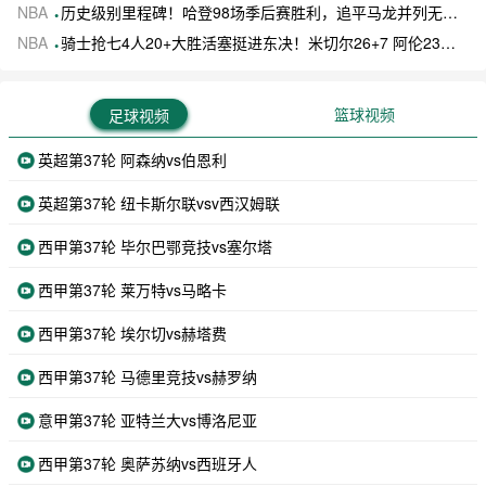
NBA
历史级别里程碑！哈登98场季后赛胜利，追平马龙并列无冠球员历史第一
NBA
骑士抢七4人20+大胜活塞挺进东决！米切尔26+7 阿伦23分 梅里尔23分 詹金斯17分
篮球视频
足球视频
英超第37轮 阿森纳vs伯恩利
英超第37轮 纽卡斯尔联vsv西汉姆联
西甲第37轮 毕尔巴鄂竞技vs塞尔塔
西甲第37轮 莱万特vs马略卡
西甲第37轮 埃尔切vs赫塔费
西甲第37轮 马德里竞技vs赫罗纳
意甲第37轮 亚特兰大vs博洛尼亚
西甲第37轮 奥萨苏纳vs西班牙人