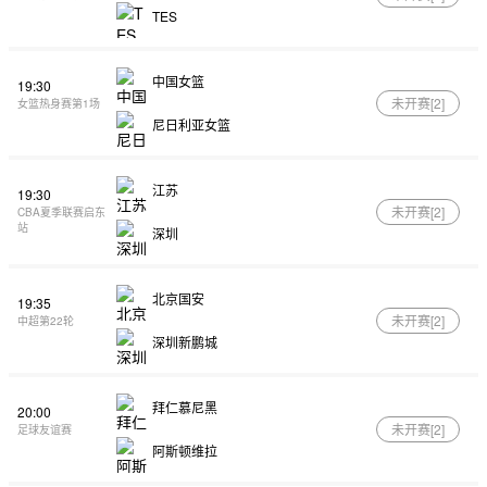
TES
中国女篮
19:30
未开赛[
2
]
女篮热身赛第1场
尼日利亚女篮
江苏
19:30
未开赛[
2
]
CBA夏季联赛启东
站
深圳
北京国安
19:35
未开赛[
2
]
中超第22轮
深圳新鹏城
拜仁慕尼黑
20:00
未开赛[
2
]
足球友谊赛
阿斯顿维拉