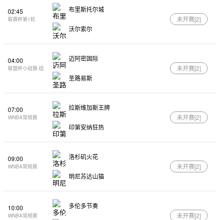
布里斯托尔城
02:45
未开赛[
2
]
联赛杯第1轮
沃尔索尔
迈阿密国际
04:00
未开赛[
2
]
联盟杯小组赛-组
圣路易斯
拉斯维加斯王牌
07:00
未开赛[
2
]
WNBA常规赛
印第安纳狂热
洛杉矶火花
09:00
未开赛[
2
]
WNBA常规赛
明尼苏达山猫
多伦多节奏
10:00
未开赛[
2
]
WNBA常规赛