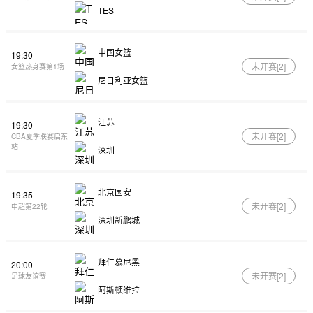
TES
中国女篮
19:30
未开赛[
2
]
女篮热身赛第1场
尼日利亚女篮
江苏
19:30
未开赛[
2
]
CBA夏季联赛启东
站
深圳
北京国安
19:35
未开赛[
2
]
中超第22轮
深圳新鹏城
拜仁慕尼黑
20:00
未开赛[
2
]
足球友谊赛
阿斯顿维拉