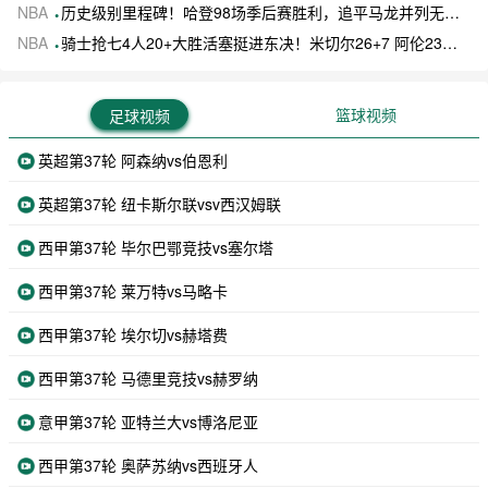
NBA
历史级别里程碑！哈登98场季后赛胜利，追平马龙并列无冠球员历史第一
NBA
骑士抢七4人20+大胜活塞挺进东决！米切尔26+7 阿伦23分 梅里尔23分 詹金斯17分
篮球视频
足球视频
英超第37轮 阿森纳vs伯恩利
英超第37轮 纽卡斯尔联vsv西汉姆联
西甲第37轮 毕尔巴鄂竞技vs塞尔塔
西甲第37轮 莱万特vs马略卡
西甲第37轮 埃尔切vs赫塔费
西甲第37轮 马德里竞技vs赫罗纳
意甲第37轮 亚特兰大vs博洛尼亚
西甲第37轮 奥萨苏纳vs西班牙人