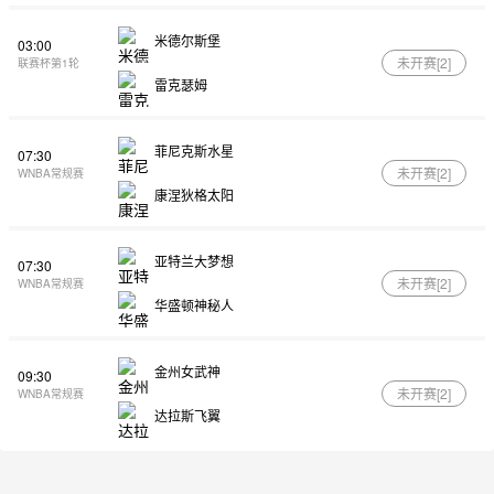
米德尔斯堡
03:00
未开赛[
2
]
联赛杯第1轮
雷克瑟姆
菲尼克斯水星
07:30
未开赛[
2
]
WNBA常规赛
康涅狄格太阳
亚特兰大梦想
07:30
未开赛[
2
]
WNBA常规赛
华盛顿神秘人
金州女武神
09:30
未开赛[
2
]
WNBA常规赛
达拉斯飞翼