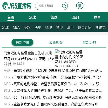
繁
首页
足球
篮球
经典
球星
08月07日 星期五
足球
NBA
英超
西甲
德甲
意甲
法甲
球星介绍
斯诺克
最新视频
最新经典
最新资讯
马刺双加时胜雷霆抢占先机 文班
亚马41+24 哈珀24+11 亚历山大2
26-05-19 12:29
4+12
英超
先赛5分领跑！阿森纳1-0伯恩利 哈弗茨制胜+蹬踏染黄 萨卡献助攻
CBA
广厦力克深圳2-0夺赛点 布朗30分 胡金秋17+8 贺希宁18分
NBA
真正的定海神登！哈登季后赛总正负值+62、次轮+32，双数据领跑骑士全队
篮球
火箭媒体人感慨哈登生涯：自2021年后，终于体验躺赢晋级滋味
NBA
05月19日 NBA季后赛西部决赛G1 马刺vs雷霆直播前瞻分析
NBA
重塑老登荣光！东西决四队仅剩哈登，高龄坚守续写传奇