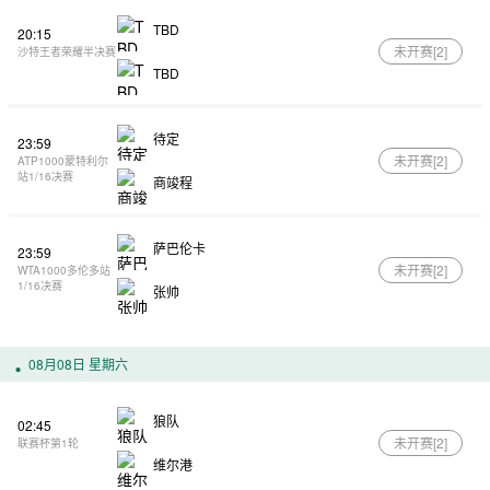
TBD
20:15
未开赛[
2
]
沙特王者荣耀半决赛
TBD
待定
23:59
未开赛[
2
]
ATP1000蒙特利尔
站1/16决赛
商竣程
萨巴伦卡
23:59
未开赛[
2
]
WTA1000多伦多站
1/16决赛
张帅
08月08日 星期六
狼队
02:45
未开赛[
2
]
联赛杯第1轮
维尔港