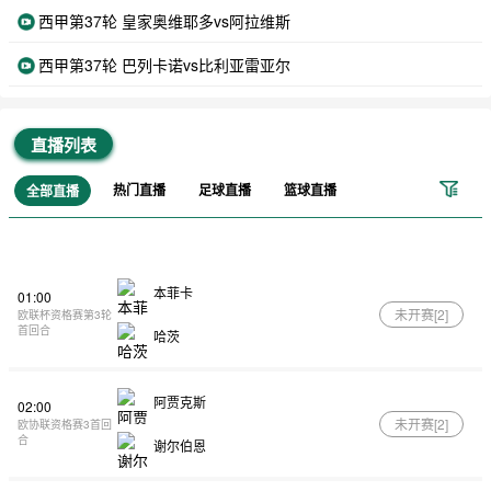
西甲第37轮 皇家奥维耶多vs阿拉维斯
西甲第37轮 巴列卡诺vs比利亚雷亚尔
直播列表
热门直播
足球直播
篮球直播
全部直播
本菲卡
01:00
未开赛[
2
]
欧联杯资格赛第3轮
首回合
哈茨
阿贾克斯
02:00
未开赛[
2
]
欧协联资格赛3首回
合
谢尔伯恩