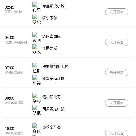
布里斯托尔城
02:45
未开赛[
2
]
联赛杯第1轮
沃尔索尔
迈阿密国际
04:00
未开赛[
2
]
联盟杯小组赛-组
圣路易斯
拉斯维加斯王牌
07:00
未开赛[
2
]
WNBA常规赛
印第安纳狂热
洛杉矶火花
09:00
未开赛[
2
]
WNBA常规赛
明尼苏达山猫
多伦多节奏
10:00
未开赛[
2
]
WNBA常规赛