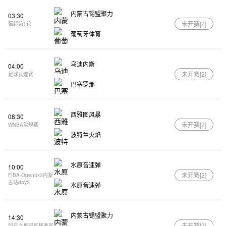
内蒙古锡盟聚力
03:30
未开赛[
2
]
葡超第1轮
葡萄牙体育
乌迪内斯
04:00
未开赛[
2
]
足球友谊赛
巴塞罗那
西雅图风暴
08:30
未开赛[
2
]
WNBA常规赛
波特兰火焰
水原音速弹
10:00
未开赛[
2
]
FIBA-Open3x3内蒙
古站day2
水原音速弹
内蒙古锡盟聚力
14:30
未开赛[
2
]
明日之星冠军杯季军