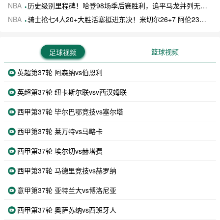
NBA
历史级别里程碑！哈登98场季后赛胜利，追平马龙并列无冠球员历史第一
NBA
骑士抢七4人20+大胜活塞挺进东决！米切尔26+7 阿伦23分 梅里尔23分 詹金斯17分
篮球视频
足球视频
英超第37轮 阿森纳vs伯恩利
英超第37轮 纽卡斯尔联vsv西汉姆联
西甲第37轮 毕尔巴鄂竞技vs塞尔塔
西甲第37轮 莱万特vs马略卡
西甲第37轮 埃尔切vs赫塔费
西甲第37轮 马德里竞技vs赫罗纳
意甲第37轮 亚特兰大vs博洛尼亚
西甲第37轮 奥萨苏纳vs西班牙人