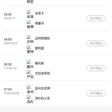
本菲卡
03:30
未开赛[
2
]
葡超第1轮
维塞乌
迈阿密国际
04:00
未开赛[
2
]
联盟杯第2轮
蒙特雷
桑托斯
05:30
未开赛[
2
]
巴甲第22轮
巴拉纳竞技
金州女武神
07:00
未开赛[
2
]
WNBA常规赛
洛杉矶火花