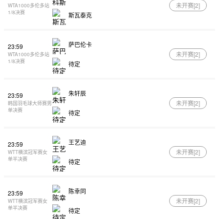
未开赛[
2
]
WTA1000多伦多站
1/8决赛
斯瓦泰克
萨巴伦卡
23:59
未开赛[
2
]
WTA1000多伦多站
1/8决赛
待定
朱轩辰
23:59
未开赛[
2
]
韩国羽毛球大师赛男
单决赛
待定
王艺迪
23:59
未开赛[
2
]
WTT横滨冠军赛女
单半决赛
待定
陈幸同
23:59
未开赛[
2
]
WTT横滨冠军赛女
单半决赛
待定