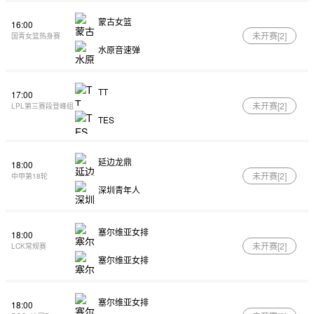
蒙古女篮
16:00
未开赛[
2
]
国青女篮热身赛
水原音速弹
TT
17:00
未开赛[
2
]
LPL第三赛段登峰组
TES
延边龙鼎
18:00
未开赛[
2
]
中甲第18轮
深圳青年人
塞尔维亚女排
18:00
未开赛[
2
]
LCK常规赛
塞尔维亚女排
塞尔维亚女排
18:00