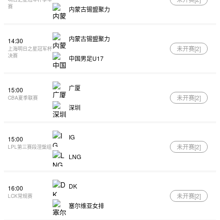
赛
内蒙古锡盟聚力
内蒙古锡盟聚力
14:30
未开赛[
2
]
上海明日之星冠军杯
决赛
中国男足U17
广厦
15:00
未开赛[
2
]
CBA夏季联赛
深圳
IG
15:00
未开赛[
2
]
LPL第三赛段涅槃组
LNG
DK
16:00
未开赛[
2
]
LCK常规赛
塞尔维亚女排