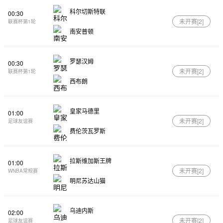
科尔切斯特联
00:30
未开赛[
2
]
联赛杯第1轮
南安普顿
罗瑟汉姆
00:30
未开赛[
2
]
联赛杯第1轮
西布朗
皇家马德里
01:00
未开赛[
2
]
足球友谊赛
费伦茨瓦罗斯
拉斯维加斯王牌
01:00
未开赛[
2
]
WNBA常规赛
明尼苏达山猫
乌迪内斯
02:00
未开赛[
2
]
足球友谊赛