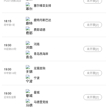
未开赛[
2
]
PGS7决赛Day2
塞尔维亚女排
鹿特丹斯巴达
18:15
未开赛[
2
]
荷甲第1轮
费耶诺德
河南
19:00
未开赛[
2
]
中超第22轮
青岛西海岸
无锡吴钩
19:00
未开赛[
2
]
中甲第18轮
宁波
曼城
19:00
未开赛[
2
]
足球友谊赛
马德里竞技