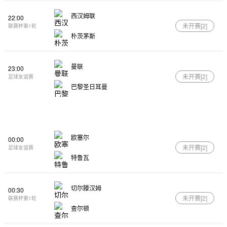
西汉姆联
22:00
未开赛[
2
]
联赛杯第1轮
朴茨茅斯
曼联
23:00
未开赛[
2
]
足球友谊赛
巴黎圣日耳曼
欧塞尔
00:00
未开赛[
2
]
足球友谊赛
特鲁瓦
切尔滕汉姆
00:30
未开赛[
2
]
联赛杯第1轮
查尔顿