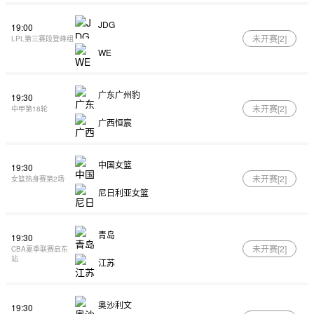
JDG
19:00
未开赛[
2
]
LPL第三赛段登峰组
WE
广东广州豹
19:30
未开赛[
2
]
中甲第18轮
广西恒宸
中国女篮
19:30
未开赛[
2
]
女篮热身赛第2场
尼日利亚女篮
青岛
19:30
未开赛[
2
]
CBA夏季联赛启东
站
江苏
奥沙利文
19:30