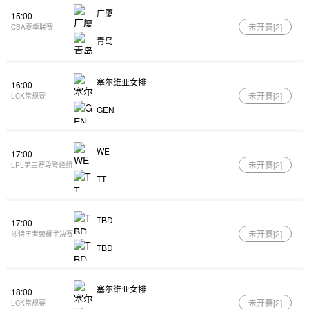
广厦
15:00
未开赛[
2
]
CBA夏季联赛
青岛
塞尔维亚女排
16:00
未开赛[
2
]
LCK常规赛
GEN
WE
17:00
未开赛[
2
]
LPL第三赛段登峰组
TT
TBD
17:00
未开赛[
2
]
沙特王者荣耀半决赛
TBD
塞尔维亚女排
18:00
未开赛[
2
]
LCK常规赛