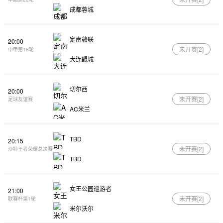
成都蓉城
定南赣联
20:00
未开赛[
2
]
中甲第18轮
大连鲲城
切尔西
20:00
未开赛[
2
]
足球友谊赛
AC米兰
TBD
20:15
未开赛[
2
]
沙特王者荣耀总决赛
TBD
女王公园巡游者
21:00
未开赛[
2
]
联赛杯第1轮
米尔沃尔