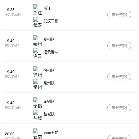
浙江
19:35
未开赛[
2
]
中超第22轮
武汉三镇
泰州队
19:40
未开赛[
2
]
苏超第9轮
连云港队
徐州队
19:40
未开赛[
2
]
苏超第9轮
常州队
无锡队
19:40
未开赛[
2
]
苏超第10轮
盐城队
云南玉昆
20:00
未开赛[
2
]
中超第22轮