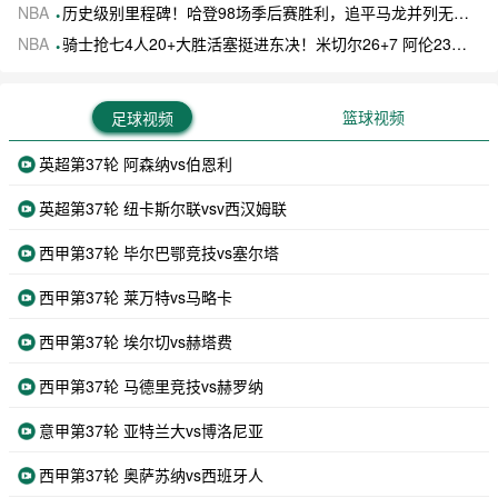
NBA
历史级别里程碑！哈登98场季后赛胜利，追平马龙并列无冠球员历史第一
NBA
骑士抢七4人20+大胜活塞挺进东决！米切尔26+7 阿伦23分 梅里尔23分 詹金斯17分
篮球视频
足球视频
英超第37轮 阿森纳vs伯恩利
英超第37轮 纽卡斯尔联vsv西汉姆联
西甲第37轮 毕尔巴鄂竞技vs塞尔塔
西甲第37轮 莱万特vs马略卡
西甲第37轮 埃尔切vs赫塔费
西甲第37轮 马德里竞技vs赫罗纳
意甲第37轮 亚特兰大vs博洛尼亚
西甲第37轮 奥萨苏纳vs西班牙人