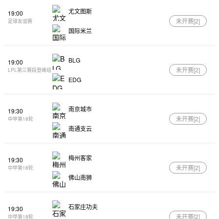
尤文图斯
19:00
未开赛[
2
]
足球友谊赛
国际米兰
BLG
19:00
未开赛[
2
]
LPL第三赛段登峰组
EDG
南京城市
19:30
未开赛[
2
]
中甲第18轮
南通支云
梅州客家
19:30
未开赛[
2
]
中甲第18轮
佛山南狮
石家庄功夫
19:30
未开赛[
2
]
中甲第18轮