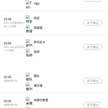
TBD
待定
23:59
未开赛[
2
]
ATP1000蒙特利尔
站1/16决赛
商竣程
萨巴伦卡
23:59
未开赛[
2
]
WTA1000多伦多站
1/16决赛
张帅
狼队
02:45
未开赛[
2
]
联赛杯第1轮
维尔港
米德尔斯堡
03:00
未开赛[
2
]
联赛杯第1轮