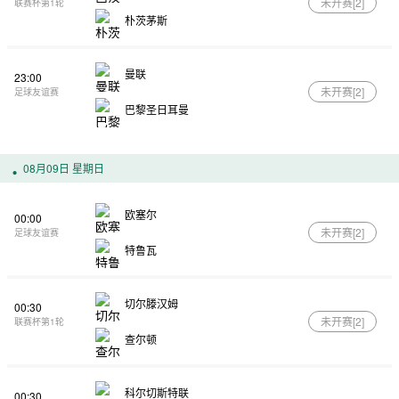
未开赛[
2
]
联赛杯第1轮
朴茨茅斯
曼联
23:00
未开赛[
2
]
足球友谊赛
巴黎圣日耳曼
08月09日 星期日
欧塞尔
00:00
未开赛[
2
]
足球友谊赛
特鲁瓦
切尔滕汉姆
00:30
未开赛[
2
]
联赛杯第1轮
查尔顿
科尔切斯特联
00:30