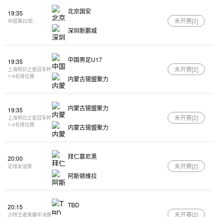
北京国安
19:35
未开赛[
2
]
中超第22轮
深圳新鹏城
中国男足U17
19:35
未开赛[
2
]
上海明日之星冠军杯
1-4名排位赛
内蒙古锡盟聚力
内蒙古锡盟聚力
19:35
未开赛[
2
]
上海明日之星冠军杯
1-4名排位赛
内蒙古锡盟聚力
拜仁慕尼黑
20:00
未开赛[
2
]
足球友谊赛
阿斯顿维拉
TBD
20:15
未开赛[
2
]
沙特王者荣耀半决赛