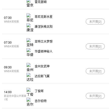
雷克瑟姆
菲尼克斯水星
07:30
未开赛[
2
]
WNBA常规赛
康涅狄格太阳
亚特兰大梦想
07:30
未开赛[
2
]
WNBA常规赛
华盛顿神秘人
金州女武神
09:30
未开赛[
2
]
WNBA常规赛
达拉斯飞翼
丁俊晖
14:00
未开赛[
2
]
斯诺克中国公开赛第
1轮
吉尔伯特