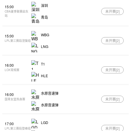
深圳
15:00
未开赛[
2
]
CBA夏季联赛启东
站
青岛
WBG
15:00
未开赛[
2
]
LPL第三赛段涅槃组
LNG
T1
16:00
未开赛[
2
]
LCK常规赛
HLE
水原音速弹
16:00
未开赛[
2
]
国青女篮热身赛
水原音速弹
LGD
17:00
未开赛[
2
]
LPL第三赛段登峰组