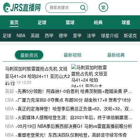
繁
首页
足球
篮球
经典
球星
08月07日 星期五
08月08日 星期六
足球
NBA
英超
西甲
德甲
意甲
法甲
球星介绍
斯诺克
最新视频
最新经典
最新资讯
马刺双加时胜雷霆抢占先机 文班
亚马41+24 哈珀24+11 亚历山大2
26-05-19 12:29
4+12
英超
先赛5分领跑！阿森纳1-0伯恩利 哈弗茨制胜+蹬踏染黄 萨卡献助攻
CBA
广厦力克深圳2-0夺赛点 布朗30分 胡金秋17+8 贺希宁18分
NBA
真正的定海神登！哈登季后赛总正负值+62、次轮+32，双数据领跑骑士全队
篮球
火箭媒体人感慨哈登生涯：自2021年后，终于体验躺赢晋级滋味
NBA
05月19日 NBA季后赛西部决赛G1 马刺vs雷霆直播前瞻分析
NBA
重塑老登荣光！东西决四队仅剩哈登，高龄坚守续写传奇