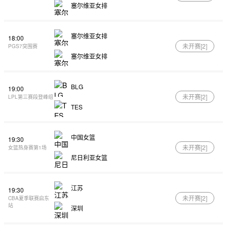
塞尔维亚女排
塞尔维亚女排
18:00
未开赛[
2
]
PGS7突围赛
塞尔维亚女排
BLG
19:00
未开赛[
2
]
LPL第三赛段登峰组
TES
中国女篮
19:30
未开赛[
2
]
女篮热身赛第1场
尼日利亚女篮
江苏
19:30
未开赛[
2
]
CBA夏季联赛启东
站
深圳