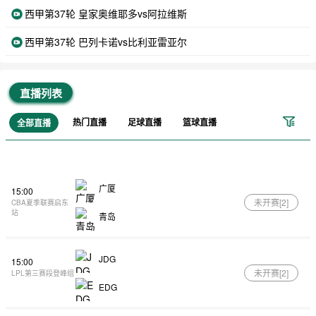
西甲第37轮 皇家奥维耶多vs阿拉维斯
西甲第37轮 巴列卡诺vs比利亚雷亚尔
直播列表
热门直播
足球直播
篮球直播
全部直播
广厦
15:00
未开赛[
2
]
CBA夏季联赛启东
站
青岛
JDG
15:00
未开赛[
2
]
LPL第三赛段登峰组
EDG