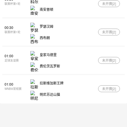
未开赛[
2
]
联赛杯第1轮
南安普顿
罗瑟汉姆
00:30
未开赛[
2
]
联赛杯第1轮
西布朗
皇家马德里
01:00
未开赛[
2
]
足球友谊赛
费伦茨瓦罗斯
拉斯维加斯王牌
01:00
未开赛[
2
]
WNBA常规赛
明尼苏达山猫