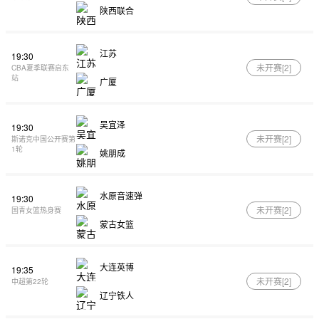
陕西联合
江苏
19:30
未开赛[
2
]
CBA夏季联赛启东
站
广厦
吴宜泽
19:30
未开赛[
2
]
斯诺克中国公开赛第
1轮
姚朋成
水原音速弹
19:30
未开赛[
2
]
国青女篮热身赛
蒙古女篮
大连英博
19:35
未开赛[
2
]
中超第22轮
辽宁铁人