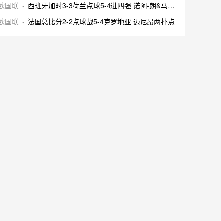
欧国联
西班牙加时3-3荷兰点球5-4进四强 诺阿-朗&马伦失点
欧国联
法国总比分2-2点球战5-4克罗地亚 迈尼昂两扑点