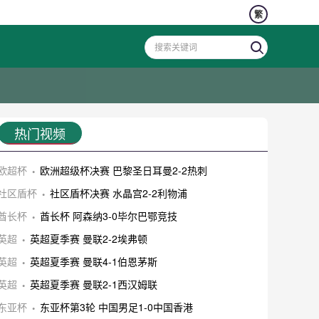
繁
热门视频
欧超杯
欧洲超级杯决赛 巴黎圣日耳曼2-2热刺
社区盾杯
社区盾杯决赛 水晶宫2-2利物浦
酋长杯
酋长杯 阿森纳3-0毕尔巴鄂竞技
英超
英超夏季赛 曼联2-2埃弗顿
英超
英超夏季赛 曼联4-1伯恩茅斯
英超
英超夏季赛 曼联2-1西汉姆联
东亚杯
东亚杯第3轮 中国男足1-0中国香港