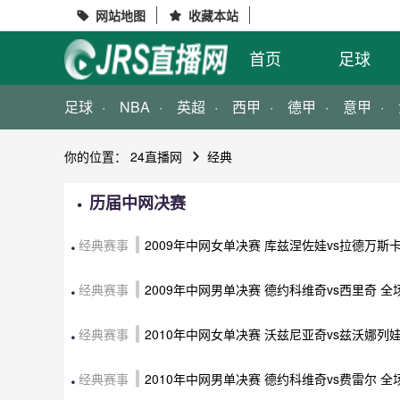
网站地图
收藏本站


首页
足球
足球
NBA
英超
西甲
德甲
意甲
你的位置：
24直播网
经典
历届中网决赛
经典赛事
2009年中网女单决赛 库兹涅佐娃vs拉德万斯
经典赛事
2009年中网男单决赛 德约科维奇vs西里奇 
经典赛事
2010年中网女单决赛 沃兹尼亚奇vs兹沃娜列
经典赛事
2010年中网男单决赛 德约科维奇vs费雷尔 