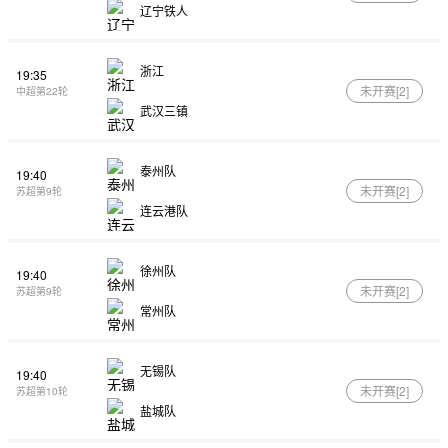
辽宁铁人
浙江
19:35
未开赛[
2
]
中超第22轮
武汉三镇
泰州队
19:40
未开赛[
2
]
苏超第9轮
连云港队
徐州队
19:40
未开赛[
2
]
苏超第9轮
常州队
无锡队
19:40
未开赛[
2
]
苏超第10轮
盐城队