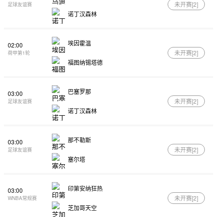
未开赛[
2
]
足球友谊赛
诺丁汉森林
埃因霍温
02:00
未开赛[
2
]
荷甲第1轮
福图纳锡塔德
巴塞罗那
03:00
未开赛[
2
]
足球友谊赛
诺丁汉森林
那不勒斯
03:00
未开赛[
2
]
足球友谊赛
塞尔塔
印第安纳狂热
03:00
未开赛[
2
]
WNBA常规赛
芝加哥天空