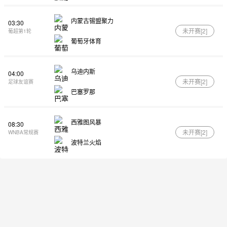
内蒙古锡盟聚力
03:30
未开赛[
2
]
葡超第1轮
葡萄牙体育
乌迪内斯
04:00
未开赛[
2
]
足球友谊赛
巴塞罗那
西雅图风暴
08:30
未开赛[
2
]
WNBA常规赛
波特兰火焰