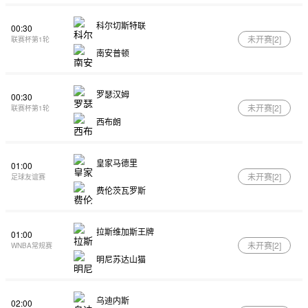
科尔切斯特联
00:30
未开赛[
2
]
联赛杯第1轮
南安普顿
罗瑟汉姆
00:30
未开赛[
2
]
联赛杯第1轮
西布朗
皇家马德里
01:00
未开赛[
2
]
足球友谊赛
费伦茨瓦罗斯
拉斯维加斯王牌
01:00
未开赛[
2
]
WNBA常规赛
明尼苏达山猫
乌迪内斯
02:00