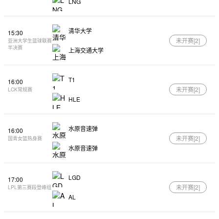
LNG
清华大学
15:30
未开赛[
2
]
亚洲大学生篮球联赛
半决赛
上海交通大学
T1
16:00
未开赛[
2
]
LCK常规赛
HLE
水原音速弹
16:00
未开赛[
2
]
国青女篮热身赛
水原音速弹
LGD
17:00
未开赛[
2
]
LPL第三赛段登峰组
AL