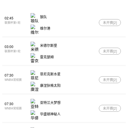
狼队
02:45
未开赛[
2
]
联赛杯第1轮
维尔港
米德尔斯堡
03:00
未开赛[
2
]
联赛杯第1轮
雷克瑟姆
菲尼克斯水星
07:30
未开赛[
2
]
WNBA常规赛
康涅狄格太阳
亚特兰大梦想
07:30
未开赛[
2
]
WNBA常规赛
华盛顿神秘人