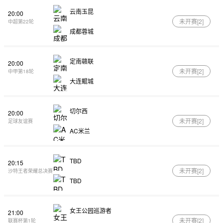
云南玉昆
20:00
未开赛[
2
]
中超第22轮
成都蓉城
定南赣联
20:00
未开赛[
2
]
中甲第18轮
大连鲲城
切尔西
20:00
未开赛[
2
]
足球友谊赛
AC米兰
TBD
20:15
未开赛[
2
]
沙特王者荣耀总决赛
TBD
女王公园巡游者
21:00
未开赛[
2
]
联赛杯第1轮