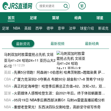
繁
首页
足球
篮球
经典
球星
08月07日 星期五
08月08日 星期六
足球
NBA
英超
西甲
德甲
意甲
法甲
球星介绍
斯诺克
最新视频
最新经典
最新资讯
马刺双加时胜雷霆抢占先机 文班
亚马41+24 哈珀24+11 亚历山大2
26-05-19 12:29
4+12
英超
先赛5分领跑！阿森纳1-0伯恩利 哈弗茨制胜+蹬踏染黄 萨卡献助攻
CBA
广厦力克深圳2-0夺赛点 布朗30分 胡金秋17+8 贺希宁18分
NBA
真正的定海神登！哈登季后赛总正负值+62、次轮+32，双数据领跑骑士全队
篮球
火箭媒体人感慨哈登生涯：自2021年后，终于体验躺赢晋级滋味
NBA
05月19日 NBA季后赛西部决赛G1 马刺vs雷霆直播前瞻分析
NBA
重塑老登荣光！东西决四队仅剩哈登，高龄坚守续写传奇