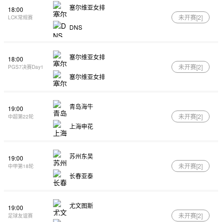
塞尔维亚女排
18:00
未开赛[
2
]
LCK常规赛
DNS
塞尔维亚女排
18:00
未开赛[
2
]
PGS7决赛Day1
塞尔维亚女排
青岛海牛
19:00
未开赛[
2
]
中超第22轮
上海申花
苏州东吴
19:00
未开赛[
2
]
中甲第18轮
长春亚泰
尤文图斯
19:00
未开赛[
2
]
足球友谊赛