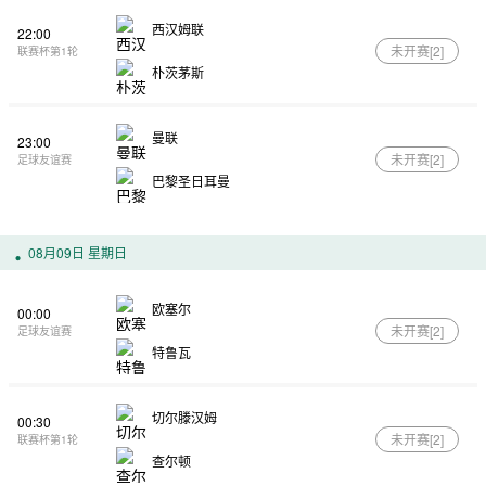
西汉姆联
22:00
未开赛[
2
]
联赛杯第1轮
朴茨茅斯
曼联
23:00
未开赛[
2
]
足球友谊赛
巴黎圣日耳曼
08月09日 星期日
欧塞尔
00:00
未开赛[
2
]
足球友谊赛
特鲁瓦
切尔滕汉姆
00:30
未开赛[
2
]
联赛杯第1轮
查尔顿