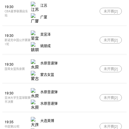
江苏
19:30
未开赛[
2
]
CBA夏季联赛启东
站
广厦
吴宜泽
19:30
未开赛[
2
]
斯诺克中国公开赛第
1轮
姚朋成
水原音速弹
19:30
未开赛[
2
]
国青女篮热身赛
蒙古女篮
水原音速弹
19:30
未开赛[
2
]
亚洲大学生篮球联赛
半决赛
水原音速弹
大连英博
19:35
未开赛[
2
]
中超第22轮