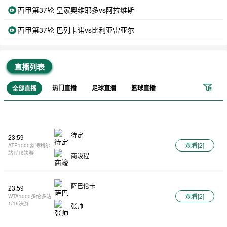
西甲第37轮 皇家奥维耶多vs阿拉维斯
西甲第37轮 巴列卡诺vs比利亚雷亚尔
直播列表
热门直播
足球直播
篮球直播
全部直播
待定
23:59
观看[
2
]
ATP1000蒙特利尔
站1/16决赛
商竣程
萨巴伦卡
23:59
观看[
2
]
WTA1000多伦多站
1/16决赛
张帅