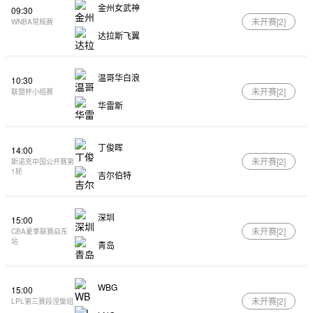
金州女武神
09:30
未开赛[
2
]
WNBA常规赛
达拉斯飞翼
温哥华白浪
10:30
未开赛[
2
]
联盟杯小组赛
华雷斯
丁俊晖
14:00
未开赛[
2
]
斯诺克中国公开赛第
1轮
吉尔伯特
深圳
15:00
未开赛[
2
]
CBA夏季联赛启东
站
青岛
WBG
15:00
未开赛[
2
]
LPL第三赛段涅槃组