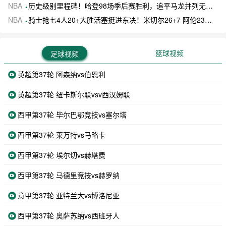
NBA
历史级别里程碑！哈登98场季后赛胜利，追平马龙并列无冠球员历史第一
NBA
骑士抢七4人20+大胜活塞挺进东决！米切尔26+7 阿伦23分 梅里尔23分 詹金斯17分
篮球视频
足球视频
英超第37轮 阿森纳vs伯恩利
英超第37轮 纽卡斯尔联vsv西汉姆联
西甲第37轮 毕尔巴鄂竞技vs塞尔塔
西甲第37轮 莱万特vs马略卡
西甲第37轮 埃尔切vs赫塔费
西甲第37轮 马德里竞技vs赫罗纳
意甲第37轮 亚特兰大vs博洛尼亚
西甲第37轮 奥萨苏纳vs西班牙人