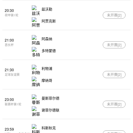
兹沃勒
20:30
未开赛[
2
]
荷甲第1轮
阿贾克斯
阿森纳
21:00
未开赛[
2
]
酋长杯
多特蒙德
利物浦
21:30
未开赛[
2
]
足球友谊赛
摩纳哥
曼斯菲尔德
23:00
未开赛[
2
]
联赛杯第1轮
谢菲尔德联
科斯秋克
23:59