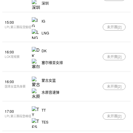
深圳
IG
15:00
未开赛[
2
]
LPL第三赛段涅槃组
LNG
DK
16:00
未开赛[
2
]
LCK常规赛
塞尔维亚女排
蒙古女篮
16:00
未开赛[
2
]
国青女篮热身赛
水原音速弹
TT
17:00
未开赛[
2
]
LPL第三赛段登峰组
TES