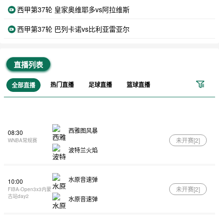
西甲第37轮 皇家奥维耶多vs阿拉维斯
西甲第37轮 巴列卡诺vs比利亚雷亚尔
直播列表
热门直播
足球直播
篮球直播
全部直播
西雅图风暴
08:30
未开赛[
2
]
WNBA常规赛
波特兰火焰
水原音速弹
10:00
未开赛[
2
]
FIBA-Open3x3内蒙
古站day2
水原音速弹