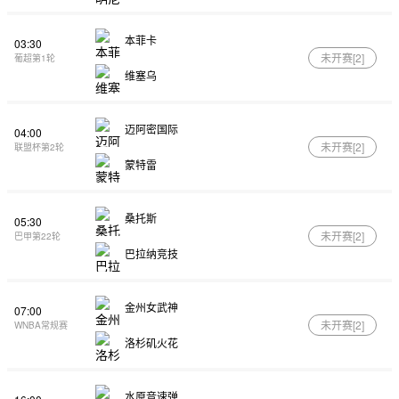
本菲卡
03:30
未开赛[
2
]
葡超第1轮
维塞乌
迈阿密国际
04:00
未开赛[
2
]
联盟杯第2轮
蒙特雷
桑托斯
05:30
未开赛[
2
]
巴甲第22轮
巴拉纳竞技
金州女武神
07:00
未开赛[
2
]
WNBA常规赛
洛杉矶火花
水原音速弹