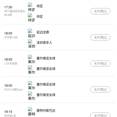
待定
17:30
未开赛[
2
]
WTT横滨冠军赛女
单决赛
待定
延边龙鼎
18:00
未开赛[
2
]
中甲第18轮
深圳青年人
塞尔维亚女排
18:00
未开赛[
2
]
LCK常规赛
塞尔维亚女排
塞尔维亚女排
18:00
未开赛[
2
]
PGS7决赛Day2
塞尔维亚女排
鹿特丹斯巴达
18:15
未开赛[
2
]
荷甲第1轮