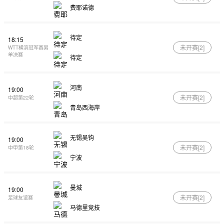
费耶诺德
待定
18:15
未开赛[
2
]
WTT横滨冠军赛男
单决赛
待定
河南
19:00
未开赛[
2
]
中超第22轮
青岛西海岸
无锡吴钩
19:00
未开赛[
2
]
中甲第18轮
宁波
曼城
19:00
未开赛[
2
]
足球友谊赛
马德里竞技