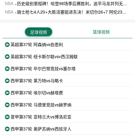
NBA
历史级别里程碑！哈登98场季后赛胜利，追平马龙并列无冠球员历史第一
NBA
骑士抢七4人20+大胜活塞挺进东决！米切尔26+7 阿伦23分 梅里尔23分 詹金斯17分
篮球视频
足球视频
英超第37轮 阿森纳vs伯恩利
英超第37轮 纽卡斯尔联vsv西汉姆联
西甲第37轮 毕尔巴鄂竞技vs塞尔塔
西甲第37轮 莱万特vs马略卡
西甲第37轮 埃尔切vs赫塔费
西甲第37轮 马德里竞技vs赫罗纳
意甲第37轮 亚特兰大vs博洛尼亚
西甲第37轮 奥萨苏纳vs西班牙人