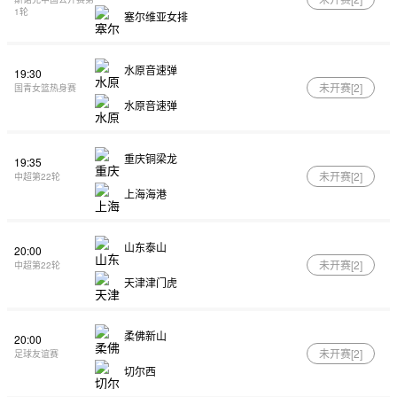
1轮
塞尔维亚女排
水原音速弹
19:30
未开赛[
2
]
国青女篮热身赛
水原音速弹
重庆铜梁龙
19:35
未开赛[
2
]
中超第22轮
上海海港
山东泰山
20:00
未开赛[
2
]
中超第22轮
天津津门虎
柔佛新山
20:00
未开赛[
2
]
足球友谊赛
切尔西