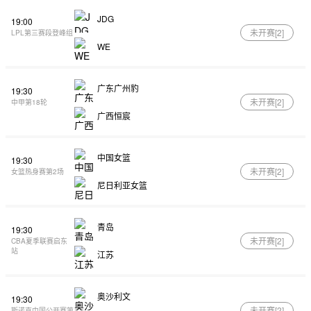
JDG
19:00
未开赛[
2
]
LPL第三赛段登峰组
WE
广东广州豹
19:30
未开赛[
2
]
中甲第18轮
广西恒宸
中国女篮
19:30
未开赛[
2
]
女篮热身赛第2场
尼日利亚女篮
青岛
19:30
未开赛[
2
]
CBA夏季联赛启东
站
江苏
奥沙利文
19:30
未开赛[
2
]
斯诺克中国公开赛第