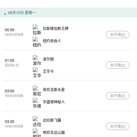
08月10日 星期一
拉斯维加斯王牌
00:30
未开赛[
2
]
WNBA常规赛
纽约自由人
波尔图
01:00
未开赛[
2
]
葡超第1轮
艾华卡
菲尼克斯水星
03:00
未开赛[
2
]
WNBA常规赛
华盛顿神秘人
达拉斯飞翼
03:30
未开赛[
2
]
WNBA常规赛
明尼苏达山猫