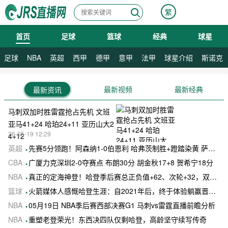
繁
首页
足球
篮球
经典
球星
08月09日 星期日
足球
NBA
英超
西甲
德甲
意甲
法甲
球星介绍
斯诺克
最新视频
最新经典
最新资讯
马刺双加时胜雷霆抢占先机 文班
亚马41+24 哈珀24+11 亚历山大2
26-05-19 12:29
4+12
英超
先赛5分领跑！阿森纳1-0伯恩利 哈弗茨制胜+蹬踏染黄 萨卡献助攻
CBA
广厦力克深圳2-0夺赛点 布朗30分 胡金秋17+8 贺希宁18分
NBA
真正的定海神登！哈登季后赛总正负值+62、次轮+32，双数据领跑骑士全队
篮球
火箭媒体人感慨哈登生涯：自2021年后，终于体验躺赢晋级滋味
NBA
05月19日 NBA季后赛西部决赛G1 马刺vs雷霆直播前瞻分析
NBA
重塑老登荣光！东西决四队仅剩哈登，高龄坚守续写传奇