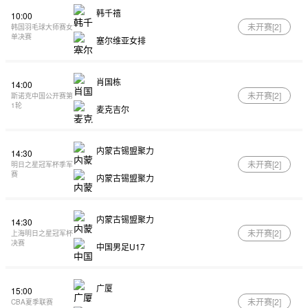
韩千禧
10:00
未开赛[
2
]
韩国羽毛球大师赛女
单决赛
塞尔维亚女排
肖国栋
14:00
未开赛[
2
]
斯诺克中国公开赛第
1轮
麦克吉尔
内蒙古锡盟聚力
14:30
未开赛[
2
]
明日之星冠军杯季军
赛
内蒙古锡盟聚力
内蒙古锡盟聚力
14:30
未开赛[
2
]
上海明日之星冠军杯
决赛
中国男足U17
广厦
15:00
未开赛[
2
]
CBA夏季联赛