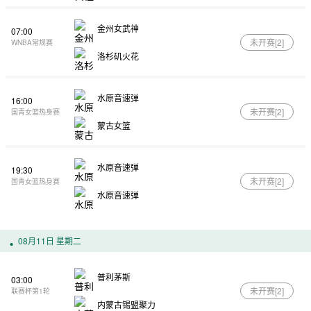
金州女武神
07:00
未开赛[
2
]
WNBA常规赛
洛杉矶火花
水原音速弹
16:00
未开赛[
2
]
国青女篮热身赛
蒙古女篮
水原音速弹
19:30
未开赛[
2
]
国青女篮热身赛
水原音速弹
08月11日 星期二
普利茅斯
03:00
未开赛[
2
]
联赛杯第1轮
内蒙古锡盟聚力