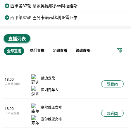
西甲第37轮 皇家奥维耶多vs阿拉维斯
西甲第37轮 巴列卡诺vs比利亚雷亚尔
直播列表
热门直播
足球直播
篮球直播
全部直播
延边龙鼎
18:00
观看[
2
]
中甲第18轮
深圳青年人
塞尔维亚女排
18:00
观看[
2
]
LCK常规赛
塞尔维亚女排