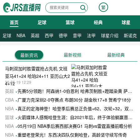
繁
首页
足球
篮球
经典
球星
08月09日 星期日
足球
NBA
英超
西甲
德甲
意甲
法甲
球星介绍
斯诺克
最新视频
最新经典
最新资讯
马刺双加时胜雷霆抢占先机 文班
亚马41+24 哈珀24+11 亚历山大2
26-05-19 12:29
4+12
英超
先赛5分领跑！阿森纳1-0伯恩利 哈弗茨制胜+蹬踏染黄 萨卡献助攻
CBA
广厦力克深圳2-0夺赛点 布朗30分 胡金秋17+8 贺希宁18分
NBA
真正的定海神登！哈登季后赛总正负值+62、次轮+32，双数据领跑骑士全队
篮球
火箭媒体人感慨哈登生涯：自2021年后，终于体验躺赢晋级滋味
NBA
05月19日 NBA季后赛西部决赛G1 马刺vs雷霆直播前瞻分析
NBA
重塑老登荣光！东西决四队仅剩哈登，高龄坚守续写传奇