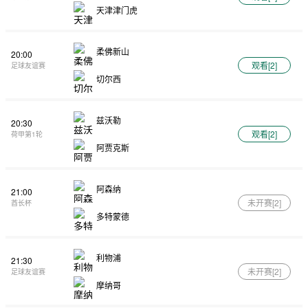
天津津门虎
柔佛新山
20:00
观看[
2
]
足球友谊赛
切尔西
兹沃勒
20:30
观看[
2
]
荷甲第1轮
阿贾克斯
阿森纳
21:00
未开赛[
2
]
酋长杯
多特蒙德
利物浦
21:30
未开赛[
2
]
足球友谊赛
摩纳哥