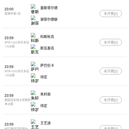
曼斯菲尔德
23:00
未开赛[
2
]
联赛杯第1轮
谢菲尔德联
科斯秋克
23:59
未开赛[
2
]
WTA1000多伦多站
1/8决赛
斯瓦泰克
萨巴伦卡
23:59
未开赛[
2
]
WTA1000多伦多站
1/8决赛
待定
朱轩辰
23:59
未开赛[
2
]
韩国羽毛球大师赛男
单决赛
待定
王艺迪
23:59
未开赛[
2
]
WTT横滨冠军赛女