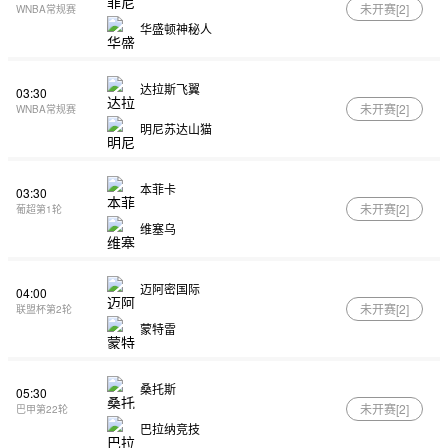
未开赛[
2
]
WNBA常规赛
华盛顿神秘人
达拉斯飞翼
03:30
未开赛[
2
]
WNBA常规赛
明尼苏达山猫
本菲卡
03:30
未开赛[
2
]
葡超第1轮
维塞乌
迈阿密国际
04:00
未开赛[
2
]
联盟杯第2轮
蒙特雷
桑托斯
05:30
未开赛[
2
]
巴甲第22轮
巴拉纳竞技