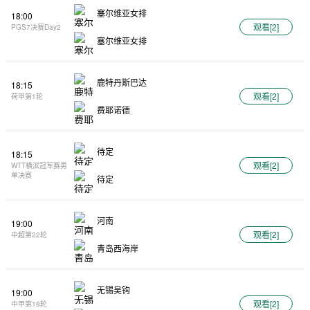
塞尔维亚女排
18:00
观看[
2
]
PGS7决赛Day2
塞尔维亚女排
鹿特丹斯巴达
18:15
观看[
2
]
荷甲第1轮
费耶诺德
待定
18:15
观看[
2
]
WTT横滨冠军赛男
单决赛
待定
河南
19:00
观看[
2
]
中超第22轮
青岛西海岸
无锡吴钩
19:00
观看[
2
]
中甲第18轮