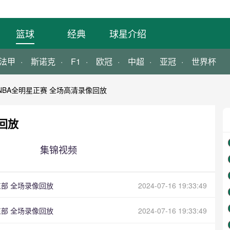
篮球
经典
球星介绍
法甲
斯诺克
F1
欧冠
中超
亚冠
世界杯
年NBA全明星正赛 全场高清录像回放
像回放
集锦视频
s东部 全场录像回放
2024-07-16 19:33:49
s东部 全场录像回放
2024-07-16 19:33:49