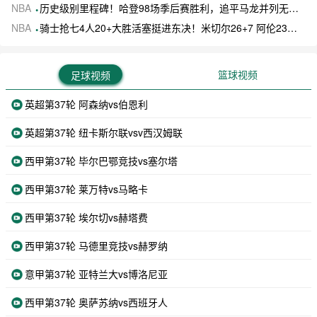
NBA
历史级别里程碑！哈登98场季后赛胜利，追平马龙并列无冠球员历史第一
NBA
骑士抢七4人20+大胜活塞挺进东决！米切尔26+7 阿伦23分 梅里尔23分 詹金斯17分
篮球视频
足球视频
英超第37轮 阿森纳vs伯恩利
英超第37轮 纽卡斯尔联vsv西汉姆联
西甲第37轮 毕尔巴鄂竞技vs塞尔塔
西甲第37轮 莱万特vs马略卡
西甲第37轮 埃尔切vs赫塔费
西甲第37轮 马德里竞技vs赫罗纳
意甲第37轮 亚特兰大vs博洛尼亚
西甲第37轮 奥萨苏纳vs西班牙人