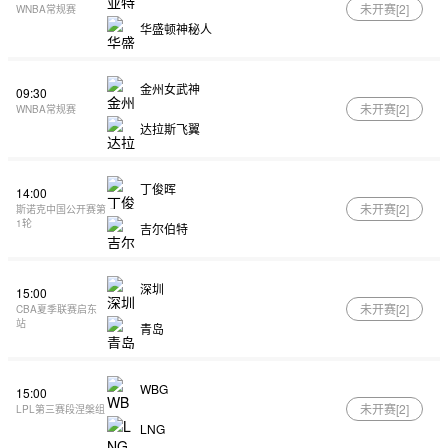
未开赛[
2
]
WNBA常规赛
华盛顿神秘人
金州女武神
09:30
未开赛[
2
]
WNBA常规赛
达拉斯飞翼
丁俊晖
14:00
未开赛[
2
]
斯诺克中国公开赛第
1轮
吉尔伯特
深圳
15:00
未开赛[
2
]
CBA夏季联赛启东
站
青岛
WBG
15:00
未开赛[
2
]
LPL第三赛段涅槃组
LNG