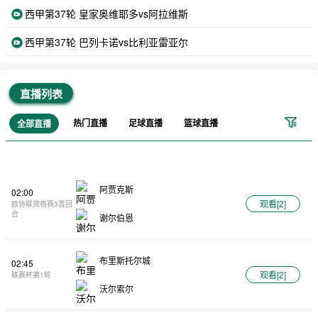
西甲第37轮 皇家奥维耶多vs阿拉维斯
西甲第37轮 巴列卡诺vs比利亚雷亚尔
直播列表
热门直播
足球直播
篮球直播
全部直播
阿贾克斯
02:00
观看[
2
]
欧协联资格赛3首回
合
谢尔伯恩
布里斯托尔城
02:45
观看[
2
]
联赛杯第1轮
沃尔索尔