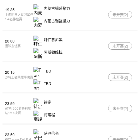
内蒙古锡盟聚力
19:35
未开赛[
2
]
上海明日之星冠军杯
1-4名排位赛
内蒙古锡盟聚力
拜仁慕尼黑
20:00
未开赛[
2
]
足球友谊赛
阿斯顿维拉
TBD
20:15
未开赛[
2
]
沙特王者荣耀半决赛
TBD
待定
23:59
未开赛[
2
]
ATP1000蒙特利尔
站1/16决赛
商竣程
萨巴伦卡
23:59
未开赛[
2
]
WTA1000多伦多站