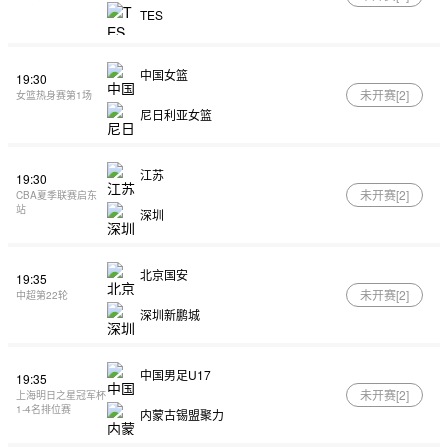
TES
中国女篮
19:30
未开赛[
2
]
女篮热身赛第1场
尼日利亚女篮
江苏
19:30
未开赛[
2
]
CBA夏季联赛启东
站
深圳
北京国安
19:35
未开赛[
2
]
中超第22轮
深圳新鹏城
中国男足U17
19:35
未开赛[
2
]
上海明日之星冠军杯
1-4名排位赛
内蒙古锡盟聚力