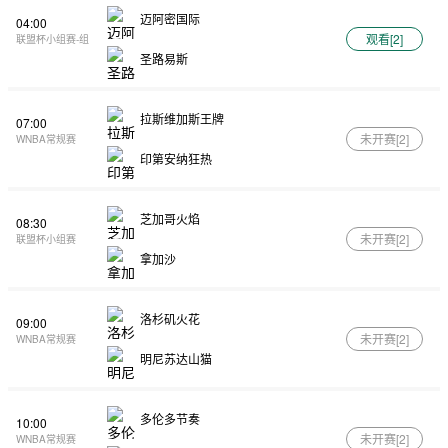
迈阿密国际
04:00
观看[
2
]
联盟杯小组赛-组
圣路易斯
拉斯维加斯王牌
07:00
未开赛[
2
]
WNBA常规赛
印第安纳狂热
芝加哥火焰
08:30
未开赛[
2
]
联盟杯小组赛
拿加沙
洛杉矶火花
09:00
未开赛[
2
]
WNBA常规赛
明尼苏达山猫
多伦多节奏
10:00
未开赛[
2
]
WNBA常规赛