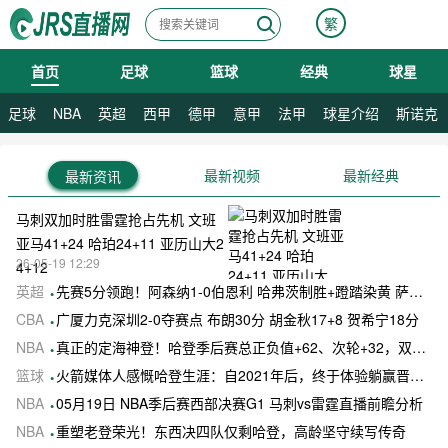
繁
首页
足球
篮球
经典
球星
08月07日 星期五
足球
NBA
英超
西甲
德甲
意甲
法甲
球星介绍
斯诺克
最新视频
最新经典
最新资讯
马刺双加时胜雷霆抢占先机 文班
亚马41+24 哈珀24+11 亚历山大2
26-05-19 12:29
4+12
英超
先赛5分领跑！阿森纳1-0伯恩利 哈弗茨制胜+蹬踏染黄 萨卡献助攻
CBA
广厦力克深圳2-0夺赛点 布朗30分 胡金秋17+8 贺希宁18分
NBA
真正的定海神登！哈登季后赛总正负值+62、次轮+32，双数据领跑骑士全队
篮球
火箭媒体人感慨哈登生涯：自2021年后，终于体验躺赢晋级滋味
NBA
05月19日 NBA季后赛西部决赛G1 马刺vs雷霆直播前瞻分析
NBA
重塑老登荣光！东西决四队仅剩哈登，高龄坚守续写传奇