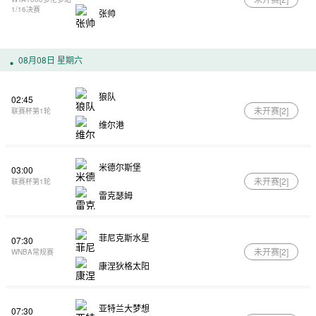
1/16决赛
张帅
08月08日 星期六
狼队
02:45
未开赛[
2
]
联赛杯第1轮
维尔港
米德尔斯堡
03:00
未开赛[
2
]
联赛杯第1轮
雷克瑟姆
菲尼克斯水星
07:30
未开赛[
2
]
WNBA常规赛
康涅狄格太阳
亚特兰大梦想
07:30