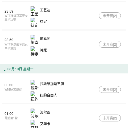
王艺迪
23:59
未开赛[
2
]
WTT横滨冠军赛女
单半决赛
待定
陈幸同
23:59
未开赛[
2
]
WTT横滨冠军赛女
单半决赛
待定
08月10日 星期一
拉斯维加斯王牌
00:30
未开赛[
2
]
WNBA常规赛
纽约自由人
波尔图
01:00
未开赛[
2
]
葡超第1轮
艾华卡