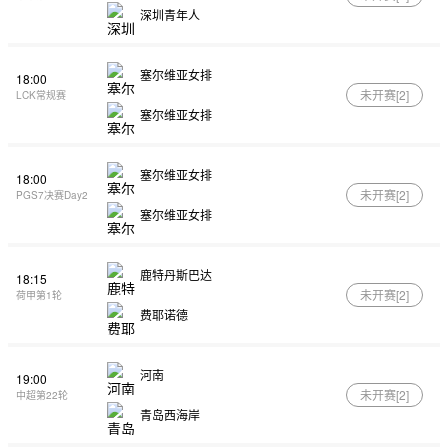
深圳青年人
塞尔维亚女排
18:00
未开赛[
2
]
LCK常规赛
塞尔维亚女排
塞尔维亚女排
18:00
未开赛[
2
]
PGS7决赛Day2
塞尔维亚女排
鹿特丹斯巴达
18:15
未开赛[
2
]
荷甲第1轮
费耶诺德
河南
19:00
未开赛[
2
]
中超第22轮
青岛西海岸