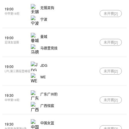
无锡吴钩
19:00
未开赛[
2
]
中甲第18轮
宁波
曼城
19:00
未开赛[
2
]
足球友谊赛
马德里竞技
JDG
19:00
未开赛[
2
]
LPL第三赛段登峰组
WE
广东广州豹
19:30
未开赛[
2
]
中甲第18轮
广西恒宸
中国女篮
19:30
未开赛[
2
]
女篮热身赛第2场