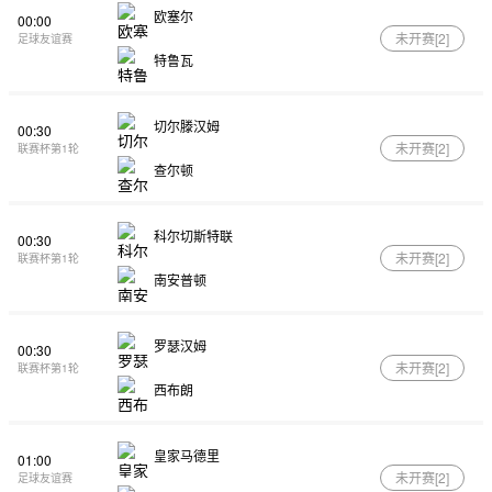
欧塞尔
00:00
未开赛[
2
]
足球友谊赛
特鲁瓦
切尔滕汉姆
00:30
未开赛[
2
]
联赛杯第1轮
查尔顿
科尔切斯特联
00:30
未开赛[
2
]
联赛杯第1轮
南安普顿
罗瑟汉姆
00:30
未开赛[
2
]
联赛杯第1轮
西布朗
皇家马德里
01:00
未开赛[
2
]
足球友谊赛