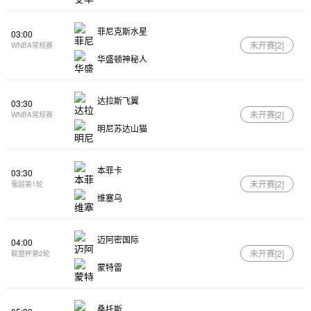
菲尼克斯水星
03:00
未开赛[
2
]
WNBA常规赛
华盛顿神秘人
达拉斯飞翼
03:30
未开赛[
2
]
WNBA常规赛
明尼苏达山猫
本菲卡
03:30
未开赛[
2
]
葡超第1轮
维塞乌
迈阿密国际
04:00
未开赛[
2
]
联盟杯第2轮
蒙特雷
桑托斯