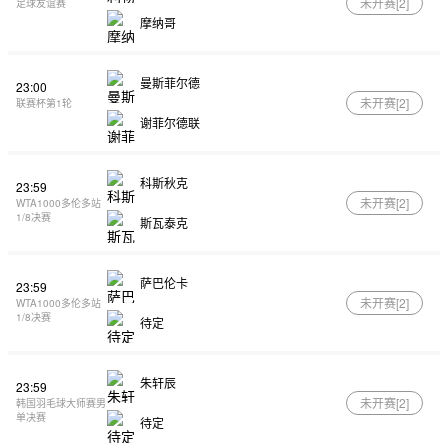
未开赛[
2
]
足球友谊赛
摩纳哥
曼斯菲尔德
23:00
未开赛[
2
]
联赛杯第1轮
谢菲尔德联
科斯秋克
23:59
未开赛[
2
]
WTA1000多伦多站
1/8决赛
斯瓦泰克
萨巴伦卡
23:59
未开赛[
2
]
WTA1000多伦多站
1/8决赛
待定
朱轩辰
23:59
未开赛[
2
]
韩国羽毛球大师赛男
单决赛
待定