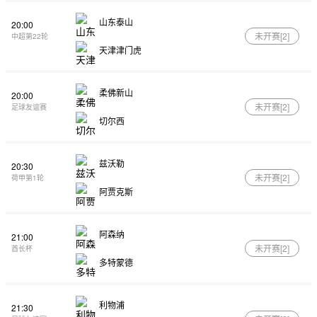
山东泰山
20:00
未开赛[
2
]
中超第22轮
天津津门虎
柔佛新山
20:00
未开赛[
2
]
足球友谊赛
切尔西
兹沃勒
20:30
未开赛[
2
]
荷甲第1轮
阿贾克斯
阿森纳
21:00
未开赛[
2
]
酋长杯
多特蒙德
利物浦
21:30