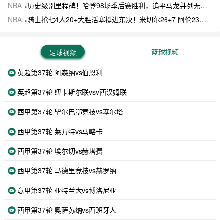
NBA
历史级别里程碑！哈登98场季后赛胜利，追平马龙并列无冠球员历史第一
NBA
骑士抢七4人20+大胜活塞挺进东决！米切尔26+7 阿伦23分 梅里尔23分 詹金斯17分
篮球视频
足球视频
英超第37轮 阿森纳vs伯恩利
英超第37轮 纽卡斯尔联vsv西汉姆联
西甲第37轮 毕尔巴鄂竞技vs塞尔塔
西甲第37轮 莱万特vs马略卡
西甲第37轮 埃尔切vs赫塔费
西甲第37轮 马德里竞技vs赫罗纳
意甲第37轮 亚特兰大vs博洛尼亚
西甲第37轮 奥萨苏纳vs西班牙人