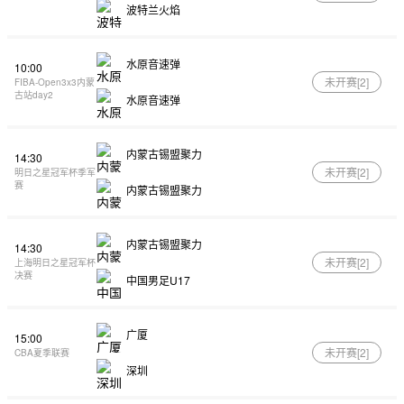
波特兰火焰
水原音速弹
10:00
未开赛[
2
]
FIBA-Open3x3内蒙
古站day2
水原音速弹
内蒙古锡盟聚力
14:30
未开赛[
2
]
明日之星冠军杯季军
赛
内蒙古锡盟聚力
内蒙古锡盟聚力
14:30
未开赛[
2
]
上海明日之星冠军杯
决赛
中国男足U17
广厦
15:00
未开赛[
2
]
CBA夏季联赛
深圳