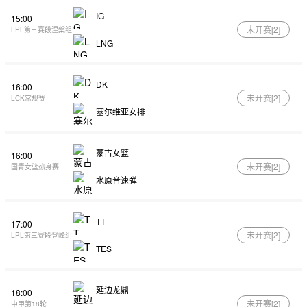
IG
15:00
未开赛[
2
]
LPL第三赛段涅槃组
LNG
DK
16:00
未开赛[
2
]
LCK常规赛
塞尔维亚女排
蒙古女篮
16:00
未开赛[
2
]
国青女篮热身赛
水原音速弹
TT
17:00
未开赛[
2
]
LPL第三赛段登峰组
TES
延边龙鼎
18:00
未开赛[
2
]
中甲第18轮