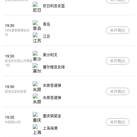
尼日利亚女篮
青岛
19:30
未开赛[
2
]
CBA夏季联赛启东
站
江苏
奥沙利文
19:30
未开赛[
2
]
斯诺克中国公开赛第
1轮
塞尔维亚女排
水原音速弹
19:30
未开赛[
2
]
国青女篮热身赛
水原音速弹
重庆铜梁龙
19:35
未开赛[
2
]
中超第22轮
上海海港