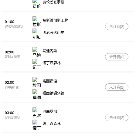
费伦茨瓦罗斯
拉斯维加斯王牌
01:00
未开赛[
2
]
WNBA常规赛
明尼苏达山猫
乌迪内斯
02:00
未开赛[
2
]
足球友谊赛
诺丁汉森林
埃因霍温
02:00
未开赛[
2
]
荷甲第1轮
福图纳锡塔德
巴塞罗那
03:00
未开赛[
2
]
足球友谊赛
诺丁汉森林