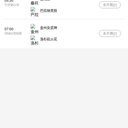
05:30
未开赛[
2
]
巴甲第22轮
巴拉纳竞技
金州女武神
07:00
未开赛[
2
]
WNBA常规赛
洛杉矶火花