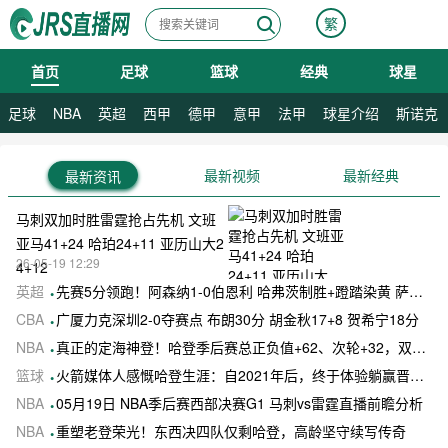
繁
首页
足球
篮球
经典
球星
08月08日 星期六
08月09日 星期日
足球
NBA
英超
西甲
德甲
意甲
法甲
球星介绍
斯诺克
最新视频
最新经典
最新资讯
马刺双加时胜雷霆抢占先机 文班
亚马41+24 哈珀24+11 亚历山大2
26-05-19 12:29
4+12
英超
先赛5分领跑！阿森纳1-0伯恩利 哈弗茨制胜+蹬踏染黄 萨卡献助攻
CBA
广厦力克深圳2-0夺赛点 布朗30分 胡金秋17+8 贺希宁18分
NBA
真正的定海神登！哈登季后赛总正负值+62、次轮+32，双数据领跑骑士全队
篮球
火箭媒体人感慨哈登生涯：自2021年后，终于体验躺赢晋级滋味
NBA
05月19日 NBA季后赛西部决赛G1 马刺vs雷霆直播前瞻分析
NBA
重塑老登荣光！东西决四队仅剩哈登，高龄坚守续写传奇