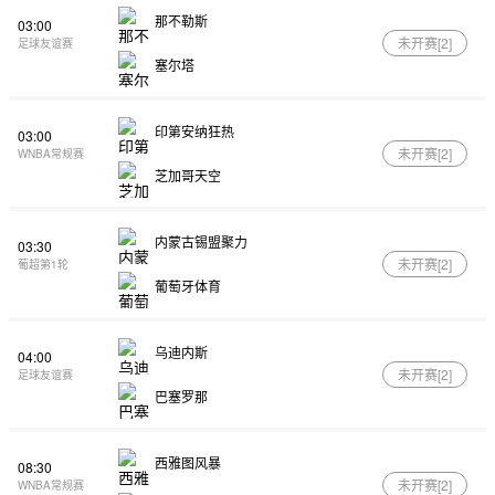
那不勒斯
03:00
未开赛[
2
]
足球友谊赛
塞尔塔
印第安纳狂热
03:00
未开赛[
2
]
WNBA常规赛
芝加哥天空
内蒙古锡盟聚力
03:30
未开赛[
2
]
葡超第1轮
葡萄牙体育
乌迪内斯
04:00
未开赛[
2
]
足球友谊赛
巴塞罗那
西雅图风暴
08:30
未开赛[
2
]
WNBA常规赛