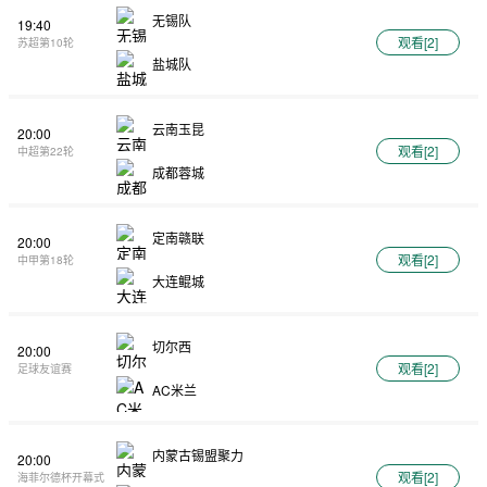
无锡队
19:40
观看[
2
]
苏超第10轮
盐城队
云南玉昆
20:00
观看[
2
]
中超第22轮
成都蓉城
定南赣联
20:00
观看[
2
]
中甲第18轮
大连鲲城
切尔西
20:00
观看[
2
]
足球友谊赛
AC米兰
内蒙古锡盟聚力
20:00
观看[
2
]
海菲尔德杯开幕式