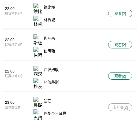
德比郡
22:00
观看[
2
]
联赛杯第1轮
林肯城
斯旺西
22:00
观看[
2
]
联赛杯第1轮
伯明翰
西汉姆联
22:00
观看[
2
]
联赛杯第1轮
朴茨茅斯
曼联
23:00
未开赛[
2
]
足球友谊赛
巴黎圣日耳曼