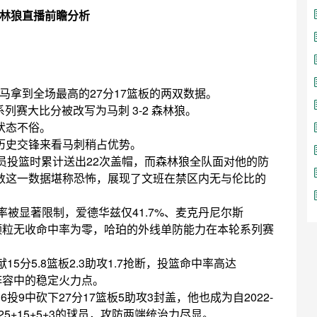
马拿到全场最高的27分17篮板的两双数据。
系列赛大比分被改写为马刺 3-2 森林狼。
状态不俗。
历史交锋来看马刺稍占优势。
员投篮时累计送出22次盖帽，而森林狼全队面对他的防
数这一数据堪称恐怖，展现了文班在禁区内无与伦比的
被显著限制，爱德华兹仅41.7%、麦克丹尼尔斯
更是颗粒无收命中率为零，哈珀的外线单防能力在本轮系列赛
15分5.8篮板2.3助攻1.7抢断，投篮命中率高达
阵容中的稳定火力点。
9中砍下27分17篮板5助攻3封盖，他也成为自2022-
5+15+5+3的球员，攻防两端统治力尽显。