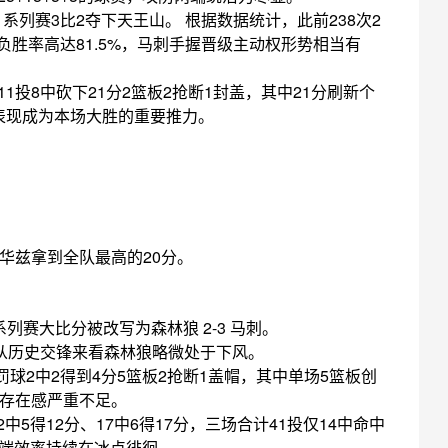
系列赛3比2夺下天王山。 根据数据统计，此前238次2
4负胜率高达81.5%，马刺手握晋级主动权形势相当有
1投8中砍下21分2篮板2抢断1封盖，其中21分刷新个
表现成为本场大胜的重要推力。
华兹拿到全队最高的20分。
系列赛大比分被改写为森林狼 2-3 马刺。
从历史交锋来看森林狼略微处于下风。
罚球2中2得到4分5篮板2抢断1盖帽，其中单场5篮板创
端存在感严重不足。
中5得12分、17中6得17分，三场合计41投仅14中命中
进攻端效率持续在冰点徘徊。