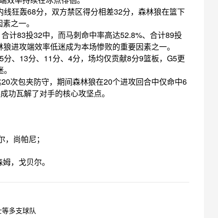
内线狂轰68分，双方禁区得分相差32分，森林狼在篮下
因素之一。
合计83投32中，而马刺命中率高达52.8%、合计89投
森林狼进攻端效率低迷成为本场惨败的重要因素之一。
分、13分、11分、4分，场均仅贡献8分9篮板，G5更
迷。
20次包夹防守，期间森林狼在20个进攻回合中仅命中6
略成功瓦解了对手的核心攻坚点。
尔，尚帕尼；
森姆，戈贝尔。
士等多支球队