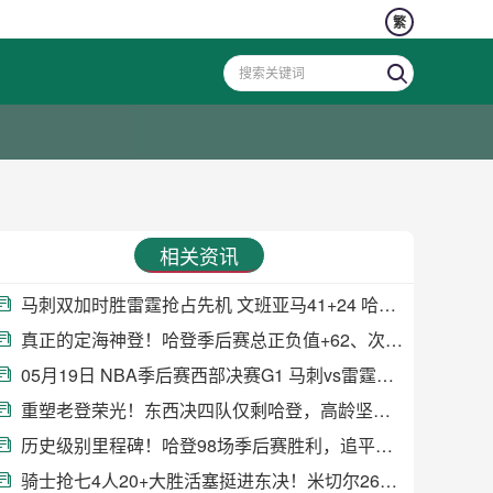
繁
相关资讯
马刺双加时胜雷霆抢占先机 文班亚马41+24 哈珀24+11 亚历山大24+12
真正的定海神登！哈登季后赛总正负值+62、次轮+32，双数据领跑骑士全队
05月19日 NBA季后赛西部决赛G1 马刺vs雷霆直播前瞻分析
重塑老登荣光！东西决四队仅剩哈登，高龄坚守续写传奇
历史级别里程碑！哈登98场季后赛胜利，追平马龙并列无冠球员历史第一
骑士抢七4人20+大胜活塞挺进东决！米切尔26+7 阿伦23分 梅里尔23分 詹金斯17分