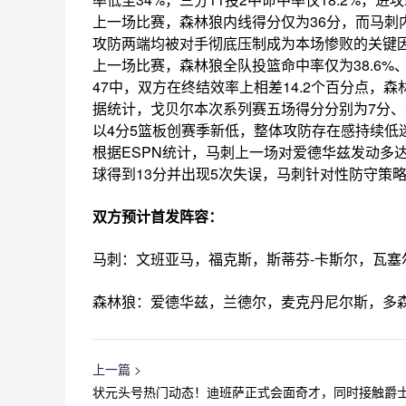
上一场比赛，森林狼内线得分仅为36分，而马刺
攻防两端均被对手彻底压制成为本场惨败的关键
上一场比赛，森林狼全队投篮命中率仅为38.6%、
47中，双方在终结效率上相差14.2个百分点，
据统计，戈贝尔本次系列赛五场得分分别为7分、5
以4分5篮板创赛季新低，整体攻防存在感持续低
根据ESPN统计，马刺上一场对爱德华兹发动多达
球得到13分并出现5次失误，马刺针对性防守策
双方预计首发阵容：
马刺：文班亚马，福克斯，斯蒂芬-卡斯尔，瓦塞
森林狼：爱德华兹，兰德尔，麦克丹尼尔斯，多
上一篇 >
状元头号热门动态！迪班萨正式会面奇才，同时接触爵