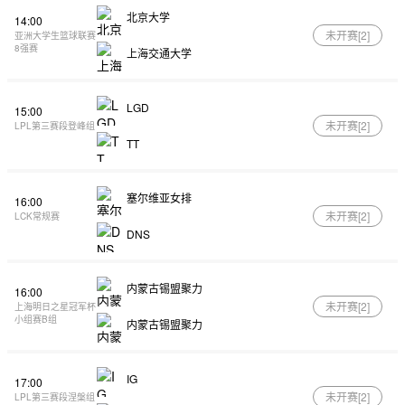
北京大学
14:00
未开赛[
2
]
亚洲大学生篮球联赛
8强赛
上海交通大学
LGD
15:00
未开赛[
2
]
LPL第三赛段登峰组
TT
塞尔维亚女排
16:00
未开赛[
2
]
LCK常规赛
DNS
内蒙古锡盟聚力
16:00
未开赛[
2
]
上海明日之星冠军杯
小组赛B组
内蒙古锡盟聚力
IG
17:00
未开赛[
2
]
LPL第三赛段涅槃组