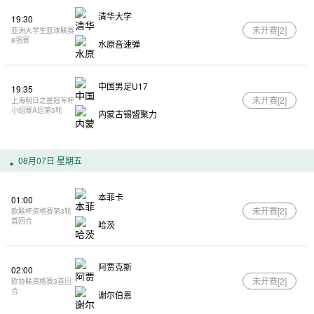
清华大学
19:30
未开赛[
2
]
亚洲大学生篮球联赛
8强赛
水原音速弹
中国男足U17
19:35
未开赛[
2
]
上海明日之星冠军杯
小组赛A组第3轮
内蒙古锡盟聚力
08月07日 星期五
本菲卡
01:00
未开赛[
2
]
欧联杯资格赛第3轮
首回合
哈茨
阿贾克斯
02:00
未开赛[
2
]
欧协联资格赛3首回
合
谢尔伯恩