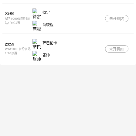
待定
23:59
未开赛[
2
]
ATP1000蒙特利尔
站1/16决赛
商竣程
萨巴伦卡
23:59
未开赛[
2
]
WTA1000多伦多站
1/16决赛
张帅