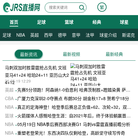
繁
首页
足球
篮球
经典
球星
08月06日 星期四
足球
NBA
英超
西甲
德甲
意甲
法甲
球星介绍
斯诺克
最新视频
最新经典
最新资讯
马刺双加时胜雷霆抢占先机 文班
亚马41+24 哈珀24+11 亚历山大2
26-05-19 12:29
4+12
英超
先赛5分领跑！阿森纳1-0伯恩利 哈弗茨制胜+蹬踏染黄 萨卡献助攻
CBA
广厦力克深圳2-0夺赛点 布朗30分 胡金秋17+8 贺希宁18分
NBA
真正的定海神登！哈登季后赛总正负值+62、次轮+32，双数据领跑骑士全队
篮球
火箭媒体人感慨哈登生涯：自2021年后，终于体验躺赢晋级滋味
NBA
05月19日 NBA季后赛西部决赛G1 马刺vs雷霆直播前瞻分析
NBA
重塑老登荣光！东西决四队仅剩哈登，高龄坚守续写传奇