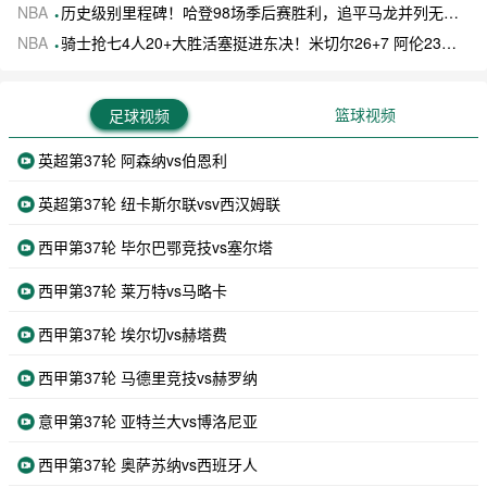
NBA
历史级别里程碑！哈登98场季后赛胜利，追平马龙并列无冠球员历史第一
NBA
骑士抢七4人20+大胜活塞挺进东决！米切尔26+7 阿伦23分 梅里尔23分 詹金斯17分
篮球视频
足球视频
英超第37轮 阿森纳vs伯恩利
英超第37轮 纽卡斯尔联vsv西汉姆联
西甲第37轮 毕尔巴鄂竞技vs塞尔塔
西甲第37轮 莱万特vs马略卡
西甲第37轮 埃尔切vs赫塔费
西甲第37轮 马德里竞技vs赫罗纳
意甲第37轮 亚特兰大vs博洛尼亚
西甲第37轮 奥萨苏纳vs西班牙人