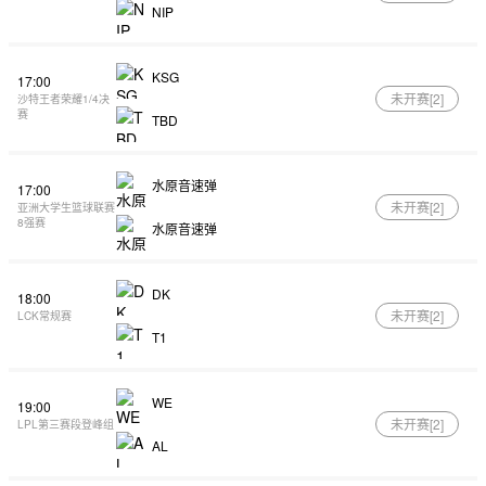
NIP
KSG
17:00
未开赛[
2
]
沙特王者荣耀1/4决
赛
TBD
水原音速弹
17:00
未开赛[
2
]
亚洲大学生篮球联赛
8强赛
水原音速弹
DK
18:00
未开赛[
2
]
LCK常规赛
T1
WE
19:00
未开赛[
2
]
LPL第三赛段登峰组
AL