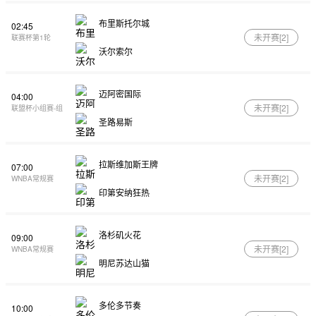
布里斯托尔城
02:45
未开赛[
2
]
联赛杯第1轮
沃尔索尔
迈阿密国际
04:00
未开赛[
2
]
联盟杯小组赛-组
圣路易斯
拉斯维加斯王牌
07:00
未开赛[
2
]
WNBA常规赛
印第安纳狂热
洛杉矶火花
09:00
未开赛[
2
]
WNBA常规赛
明尼苏达山猫
多伦多节奏
10:00