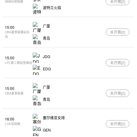
未开赛[
2
]
WNBA常规赛
波特兰火焰
广厦
15:00
未开赛[
2
]
CBA夏季联赛启东
站
青岛
JDG
15:00
未开赛[
2
]
LPL第三赛段登峰组
EDG
广厦
15:00
未开赛[
2
]
CBA夏季联赛
青岛
塞尔维亚女排
16:00
未开赛[
2
]
LCK常规赛
GEN