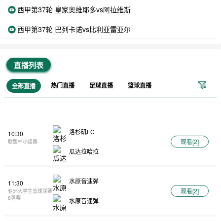
西甲第37轮 皇家奥维耶多vs阿拉维斯
西甲第37轮 巴列卡诺vs比利亚雷亚尔
直播列表
热门直播
足球直播
篮球直播
全部直播
洛杉矶FC
10:30
观看[
2
]
联盟杯小组赛
瓜达拉哈拉
水原音速弹
11:30
观看[
2
]
亚洲大学生篮球联赛
8强赛
水原音速弹