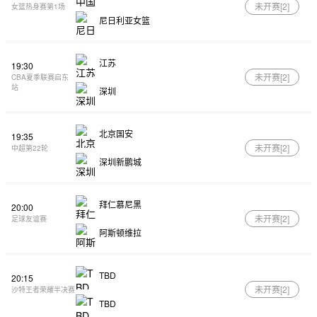
未开赛[
2
]
女篮热身赛第1场
尼日利亚女篮
江苏
19:30
未开赛[
2
]
CBA夏季联赛启东
站
深圳
北京国安
19:35
未开赛[
2
]
中超第22轮
深圳新鹏城
拜仁慕尼黑
20:00
未开赛[
2
]
足球友谊赛
阿斯顿维拉
TBD
20:15
未开赛[
2
]
沙特王者荣耀半决赛
TBD