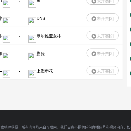
D
-
AL
未开赛[
2
]
排
-
DNS
未开赛[
2
]
排
-
塞尔维亚女排
未开赛[
2
]
娜
-
蒯曼
未开赛[
2
]
牛
-
上海申花
未开赛[
2
]
搜索整理获得，所有内容均来自互联网，我们自身不提供任何直播信号和视频内容，如