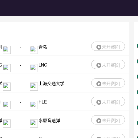
圳
-
青岛
未开赛[
2
]
G
-
LNG
未开赛[
2
]
学
-
上海交通大学
未开赛[
2
]
1
-
HLE
未开赛[
2
]
弹
-
水原音速弹
未开赛[
2
]