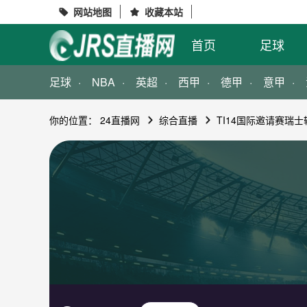
网站地图
收藏本站


首页
足球
足球
NBA
英超
西甲
德甲
意甲
你的位置：
24直播网
综合直播
TI14国际邀请赛瑞士