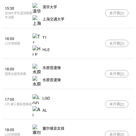
清华大学
15:30
未开赛[
2
]
亚洲大学生篮球联赛
半决赛
上海交通大学
T1
16:00
未开赛[
2
]
LCK常规赛
HLE
水原音速弹
16:00
未开赛[
2
]
国青女篮热身赛
水原音速弹
LGD
17:00
未开赛[
2
]
LPL第三赛段登峰组
AL
塞尔维亚女排
18:00
未开赛[
2
]
LCK常规赛