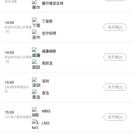
单半决赛
塞尔维亚女排
丁俊晖
14:00
未开赛[
2
]
斯诺克中国公开赛第
1轮
吉尔伯特
威廉姆斯
14:00
未开赛[
2
]
斯诺克中国公开赛第
1轮
周跃龙
深圳
15:00
未开赛[
2
]
CBA夏季联赛启东
站
青岛
WBG
15:00
未开赛[
2
]
LPL第三赛段涅槃组
LNG