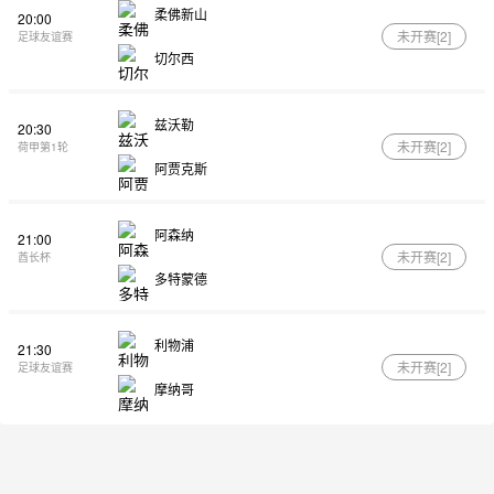
柔佛新山
20:00
未开赛[
2
]
足球友谊赛
切尔西
兹沃勒
20:30
未开赛[
2
]
荷甲第1轮
阿贾克斯
阿森纳
21:00
未开赛[
2
]
酋长杯
多特蒙德
利物浦
21:30
未开赛[
2
]
足球友谊赛
摩纳哥