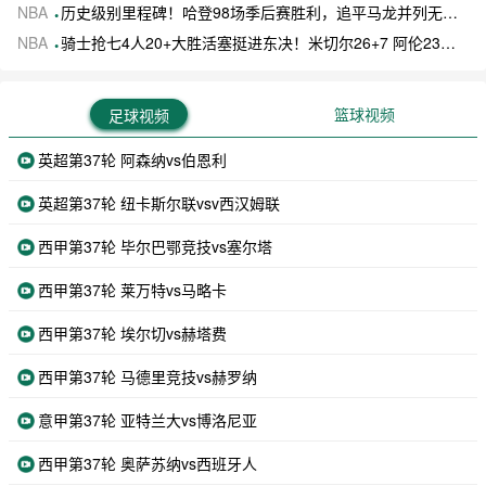
NBA
历史级别里程碑！哈登98场季后赛胜利，追平马龙并列无冠球员历史第一
NBA
骑士抢七4人20+大胜活塞挺进东决！米切尔26+7 阿伦23分 梅里尔23分 詹金斯17分
篮球视频
足球视频
英超第37轮 阿森纳vs伯恩利
英超第37轮 纽卡斯尔联vsv西汉姆联
西甲第37轮 毕尔巴鄂竞技vs塞尔塔
西甲第37轮 莱万特vs马略卡
西甲第37轮 埃尔切vs赫塔费
西甲第37轮 马德里竞技vs赫罗纳
意甲第37轮 亚特兰大vs博洛尼亚
西甲第37轮 奥萨苏纳vs西班牙人