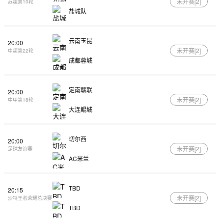
未开赛[
2
]
苏超第10轮
盐城队
云南玉昆
20:00
未开赛[
2
]
中超第22轮
成都蓉城
定南赣联
20:00
未开赛[
2
]
中甲第18轮
大连鲲城
切尔西
20:00
未开赛[
2
]
足球友谊赛
AC米兰
TBD
20:15
未开赛[
2
]
沙特王者荣耀总决赛
TBD