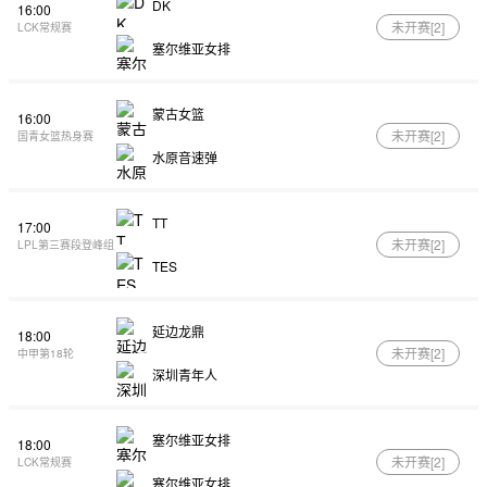
DK
16:00
未开赛[
2
]
LCK常规赛
塞尔维亚女排
蒙古女篮
16:00
未开赛[
2
]
国青女篮热身赛
水原音速弹
TT
17:00
未开赛[
2
]
LPL第三赛段登峰组
TES
延边龙鼎
18:00
未开赛[
2
]
中甲第18轮
深圳青年人
塞尔维亚女排
18:00
未开赛[
2
]
LCK常规赛
塞尔维亚女排