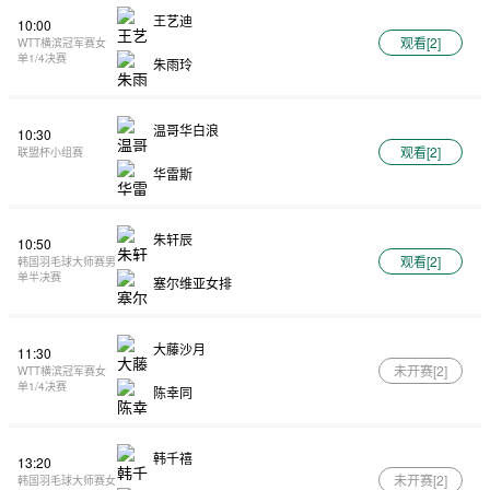
王艺迪
10:00
观看[
2
]
WTT横滨冠军赛女
单1/4决赛
朱雨玲
温哥华白浪
10:30
观看[
2
]
联盟杯小组赛
华雷斯
朱轩辰
10:50
观看[
2
]
韩国羽毛球大师赛男
单半决赛
塞尔维亚女排
大藤沙月
11:30
未开赛[
2
]
WTT横滨冠军赛女
单1/4决赛
陈幸同
韩千禧
13:20
未开赛[
2
]
韩国羽毛球大师赛女