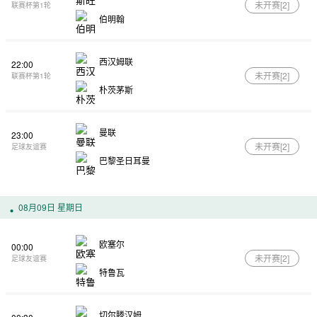
未开赛[
2
]
联赛杯第1轮
伯明翰
西汉姆联
22:00
未开赛[
2
]
联赛杯第1轮
朴茨茅斯
曼联
23:00
未开赛[
2
]
足球友谊赛
巴黎圣日耳曼
08月09日 星期日
欧塞尔
00:00
未开赛[
2
]
足球友谊赛
特鲁瓦
切尔滕汉姆