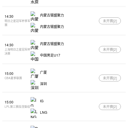
内蒙古锡盟聚力
14:30
未开赛[
2
]
明日之星冠军杯季军
赛
内蒙古锡盟聚力
内蒙古锡盟聚力
14:30
未开赛[
2
]
上海明日之星冠军杯
决赛
中国男足U17
广厦
15:00
未开赛[
2
]
CBA夏季联赛
深圳
IG
15:00
未开赛[
2
]
LPL第三赛段涅槃组
LNG