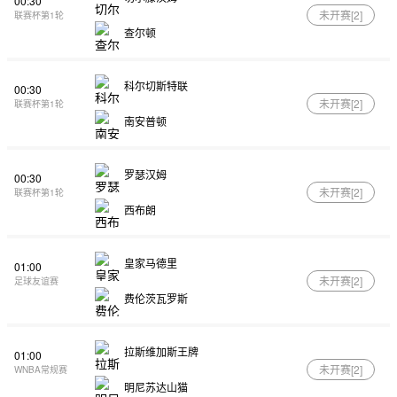
00:30
未开赛[
2
]
联赛杯第1轮
查尔顿
科尔切斯特联
00:30
未开赛[
2
]
联赛杯第1轮
南安普顿
罗瑟汉姆
00:30
未开赛[
2
]
联赛杯第1轮
西布朗
皇家马德里
01:00
未开赛[
2
]
足球友谊赛
费伦茨瓦罗斯
拉斯维加斯王牌
01:00
未开赛[
2
]
WNBA常规赛
明尼苏达山猫