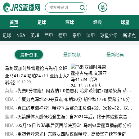
繁
首页
足球
篮球
经典
球星
08月08日 星期六
足球
NBA
英超
西甲
德甲
意甲
法甲
球星介绍
斯诺克
最新视频
最新经典
最新资讯
马刺双加时胜雷霆抢占先机 文班
亚马41+24 哈珀24+11 亚历山大2
26-05-19 12:29
4+12
英超
先赛5分领跑！阿森纳1-0伯恩利 哈弗茨制胜+蹬踏染黄 萨卡献助攻
CBA
广厦力克深圳2-0夺赛点 布朗30分 胡金秋17+8 贺希宁18分
NBA
真正的定海神登！哈登季后赛总正负值+62、次轮+32，双数据领跑骑士全队
篮球
火箭媒体人感慨哈登生涯：自2021年后，终于体验躺赢晋级滋味
NBA
05月19日 NBA季后赛西部决赛G1 马刺vs雷霆直播前瞻分析
NBA
重塑老登荣光！东西决四队仅剩哈登，高龄坚守续写传奇