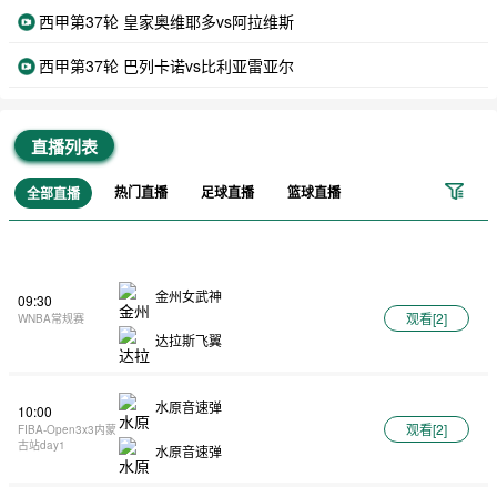
西甲第37轮 皇家奥维耶多vs阿拉维斯
西甲第37轮 巴列卡诺vs比利亚雷亚尔
直播列表
热门直播
足球直播
篮球直播
全部直播
金州女武神
09:30
观看[
2
]
WNBA常规赛
达拉斯飞翼
水原音速弹
10:00
观看[
2
]
FIBA-Open3x3内蒙
古站day1
水原音速弹