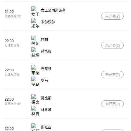
女王公园巡游者
21:00
未开赛[
2
]
联赛杯第1轮
米尔沃尔
热刺
22:00
未开赛[
2
]
足球友谊赛
赫塔费
布莱顿
22:00
未开赛[
2
]
足球友谊赛
罗马
德比郡
22:00
未开赛[
2
]
联赛杯第1轮
林肯城
斯旺西
22:00