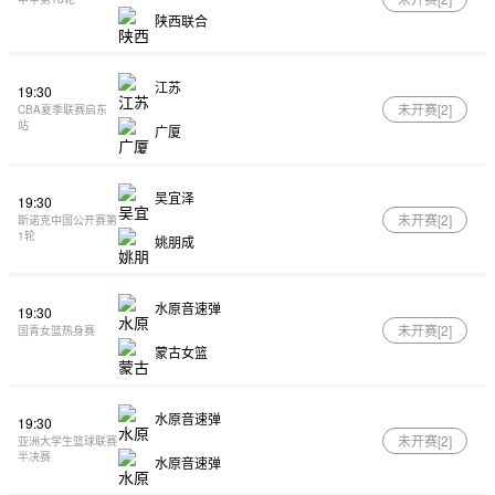
陕西联合
江苏
19:30
未开赛[
2
]
CBA夏季联赛启东
站
广厦
吴宜泽
19:30
未开赛[
2
]
斯诺克中国公开赛第
1轮
姚朋成
水原音速弹
19:30
未开赛[
2
]
国青女篮热身赛
蒙古女篮
水原音速弹
19:30
未开赛[
2
]
亚洲大学生篮球联赛
半决赛
水原音速弹