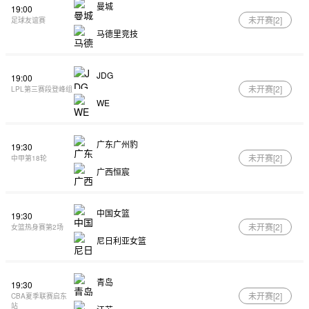
曼城
19:00
未开赛[
2
]
足球友谊赛
马德里竞技
JDG
19:00
未开赛[
2
]
LPL第三赛段登峰组
WE
广东广州豹
19:30
未开赛[
2
]
中甲第18轮
广西恒宸
中国女篮
19:30
未开赛[
2
]
女篮热身赛第2场
尼日利亚女篮
青岛
19:30
未开赛[
2
]
CBA夏季联赛启东
站