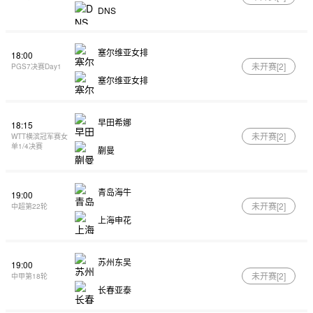
DNS
塞尔维亚女排
18:00
未开赛[
2
]
PGS7决赛Day1
塞尔维亚女排
早田希娜
18:15
未开赛[
2
]
WTT横滨冠军赛女
单1/4决赛
蒯曼
青岛海牛
19:00
未开赛[
2
]
中超第22轮
上海申花
苏州东吴
19:00
未开赛[
2
]
中甲第18轮
长春亚泰