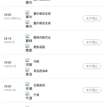
塞尔维亚女排
18:00
未开赛[
2
]
PGS7决赛Day2
塞尔维亚女排
鹿特丹斯巴达
18:15
未开赛[
2
]
荷甲第1轮
费耶诺德
河南
19:00
未开赛[
2
]
中超第22轮
青岛西海岸
无锡吴钩
19:00
未开赛[
2
]
中甲第18轮
宁波