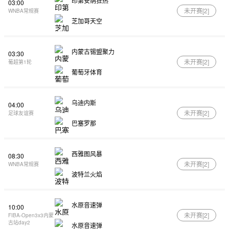
印第安纳狂热
03:00
未开赛[
2
]
WNBA常规赛
芝加哥天空
内蒙古锡盟聚力
03:30
未开赛[
2
]
葡超第1轮
葡萄牙体育
乌迪内斯
04:00
未开赛[
2
]
足球友谊赛
巴塞罗那
西雅图风暴
08:30
未开赛[
2
]
WNBA常规赛
波特兰火焰
水原音速弹
10:00
未开赛[
2
]
FIBA-Open3x3内蒙
古站day2
水原音速弹