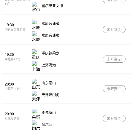
1轮
塞尔维亚女排
水原音速弹
19:30
未开赛[
2
]
国青女篮热身赛
水原音速弹
重庆铜梁龙
19:35
未开赛[
2
]
中超第22轮
上海海港
山东泰山
20:00
未开赛[
2
]
中超第22轮
天津津门虎
柔佛新山
20:00
未开赛[
2
]
足球友谊赛
切尔西