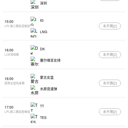
深圳
IG
15:00
未开赛[
2
]
LPL第三赛段涅槃组
LNG
DK
16:00
未开赛[
2
]
LCK常规赛
塞尔维亚女排
蒙古女篮
16:00
未开赛[
2
]
国青女篮热身赛
水原音速弹
TT
17:00
未开赛[
2
]
LPL第三赛段登峰组
TES