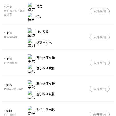
待定
17:30
未开赛[
2
]
WTT横滨冠军赛女
单决赛
待定
延边龙鼎
18:00
未开赛[
2
]
中甲第18轮
深圳青年人
塞尔维亚女排
18:00
未开赛[
2
]
LCK常规赛
塞尔维亚女排
塞尔维亚女排
18:00
未开赛[
2
]
PGS7决赛Day2
塞尔维亚女排
鹿特丹斯巴达
18:15
未开赛[
2
]
荷甲第1轮