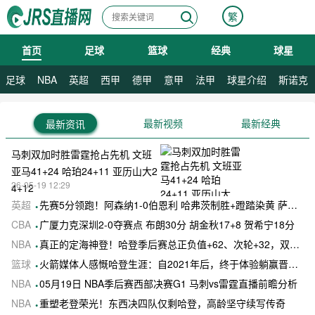
繁
首页
足球
篮球
经典
球星
08月09日 星期日
足球
NBA
英超
西甲
德甲
意甲
法甲
球星介绍
斯诺克
最新视频
最新经典
最新资讯
马刺双加时胜雷霆抢占先机 文班
亚马41+24 哈珀24+11 亚历山大2
26-05-19 12:29
4+12
英超
先赛5分领跑！阿森纳1-0伯恩利 哈弗茨制胜+蹬踏染黄 萨卡献助攻
CBA
广厦力克深圳2-0夺赛点 布朗30分 胡金秋17+8 贺希宁18分
NBA
真正的定海神登！哈登季后赛总正负值+62、次轮+32，双数据领跑骑士全队
篮球
火箭媒体人感慨哈登生涯：自2021年后，终于体验躺赢晋级滋味
NBA
05月19日 NBA季后赛西部决赛G1 马刺vs雷霆直播前瞻分析
NBA
重塑老登荣光！东西决四队仅剩哈登，高龄坚守续写传奇