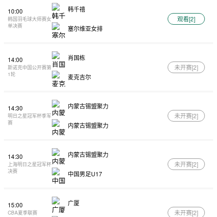
韩千禧
10:00
观看[
2
]
韩国羽毛球大师赛女
单决赛
塞尔维亚女排
肖国栋
14:00
未开赛[
2
]
斯诺克中国公开赛第
1轮
麦克吉尔
内蒙古锡盟聚力
14:30
未开赛[
2
]
明日之星冠军杯季军
赛
内蒙古锡盟聚力
内蒙古锡盟聚力
14:30
未开赛[
2
]
上海明日之星冠军杯
决赛
中国男足U17
广厦
15:00
未开赛[
2
]
CBA夏季联赛