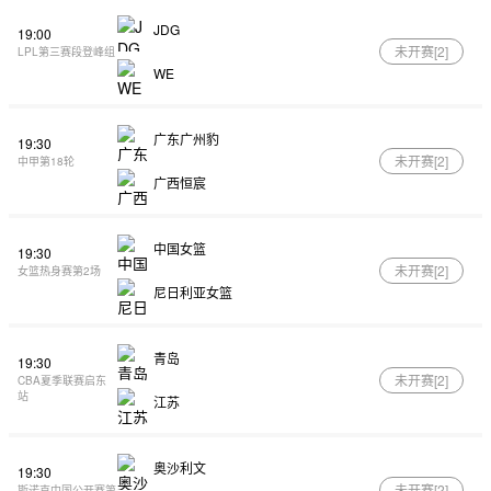
JDG
19:00
未开赛[
2
]
LPL第三赛段登峰组
WE
广东广州豹
19:30
未开赛[
2
]
中甲第18轮
广西恒宸
中国女篮
19:30
未开赛[
2
]
女篮热身赛第2场
尼日利亚女篮
青岛
19:30
未开赛[
2
]
CBA夏季联赛启东
站
江苏
奥沙利文
19:30
未开赛[
2
]
斯诺克中国公开赛第