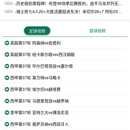
NBA
历史级别里程碑！哈登98场季后赛胜利，追平马龙并列无冠球员历史第一
NBA
骑士抢七4人20+大胜活塞挺进东决！米切尔26+7 阿伦23分 梅里尔23分 詹金斯17分
篮球视频
足球视频
英超第37轮 阿森纳vs伯恩利
英超第37轮 纽卡斯尔联vsv西汉姆联
西甲第37轮 毕尔巴鄂竞技vs塞尔塔
西甲第37轮 莱万特vs马略卡
西甲第37轮 埃尔切vs赫塔费
西甲第37轮 马德里竞技vs赫罗纳
意甲第37轮 亚特兰大vs博洛尼亚
西甲第37轮 奥萨苏纳vs西班牙人