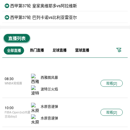
西甲第37轮 皇家奥维耶多vs阿拉维斯
西甲第37轮 巴列卡诺vs比利亚雷亚尔
直播列表
热门直播
足球直播
篮球直播
全部直播
西雅图风暴
08:30
观看[
2
]
WNBA常规赛
波特兰火焰
水原音速弹
10:00
观看[
2
]
FIBA-Open3x3内蒙
古站day2
水原音速弹