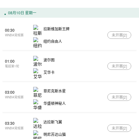
08月10日 星期一
拉斯维加斯王牌
00:30
未开赛[
2
]
WNBA常规赛
纽约自由人
波尔图
01:00
未开赛[
2
]
葡超第1轮
艾华卡
菲尼克斯水星
03:00
未开赛[
2
]
WNBA常规赛
华盛顿神秘人
达拉斯飞翼
03:30
未开赛[
2
]
WNBA常规赛
明尼苏达山猫