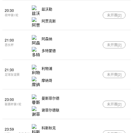
兹沃勒
20:30
未开赛[
2
]
荷甲第1轮
阿贾克斯
阿森纳
21:00
未开赛[
2
]
酋长杯
多特蒙德
利物浦
21:30
未开赛[
2
]
足球友谊赛
摩纳哥
曼斯菲尔德
23:00
未开赛[
2
]
联赛杯第1轮
谢菲尔德联
科斯秋克
23:59