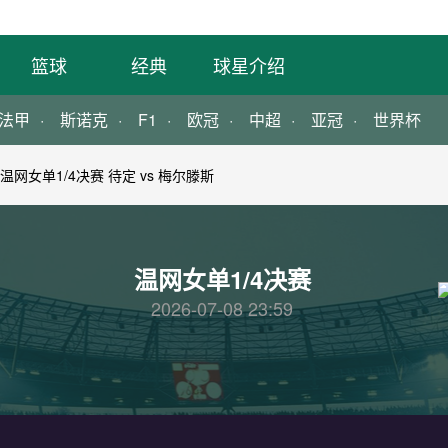
篮球
经典
球星介绍
法甲
斯诺克
F1
欧冠
中超
亚冠
世界杯
温网女单1/4决赛 待定 vs 梅尔滕斯
温网女单1/4决赛
2026-07-08 23:59