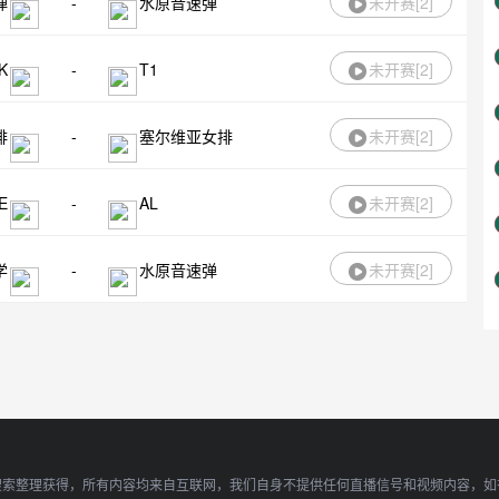
弹
-
水原音速弹
未开赛[
2
]
K
-
T1
未开赛[
2
]
排
-
塞尔维亚女排
未开赛[
2
]
E
-
AL
未开赛[
2
]
学
-
水原音速弹
未开赛[
2
]
搜索整理获得，所有内容均来自互联网，我们自身不提供任何直播信号和视频内容，如