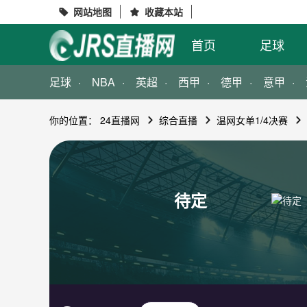
网站地图
收藏本站


首页
足球
足球
NBA
英超
西甲
德甲
意甲
你的位置：
24直播网
综合直播
温网女单1/4决赛
待定