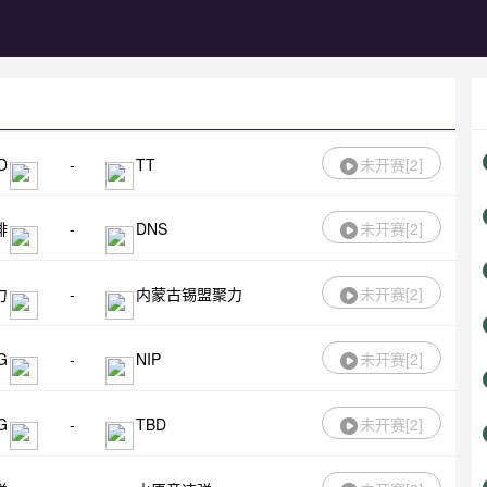
D
-
TT
未开赛[
2
]
排
-
DNS
未开赛[
2
]
力
-
内蒙古锡盟聚力
未开赛[
2
]
G
-
NIP
未开赛[
2
]
G
-
TBD
未开赛[
2
]