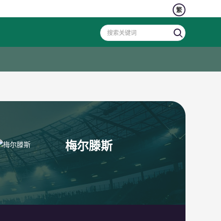
繁
梅尔滕斯