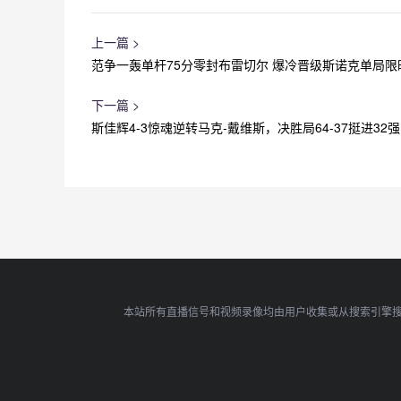
上一篇 >
范争一轰单杆75分零封布雷切尔 爆冷晋级斯诺克单局限
下一篇 >
斯佳辉4-3惊魂逆转马克-戴维斯，决胜局64-37挺进32强
本站所有直播信号和视频录像均由用户收集或从搜索引擎