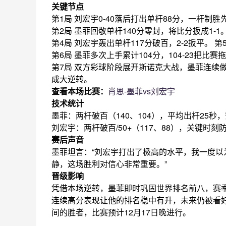
关键节点
第1局 刘宏宇0-40落后打出单杆88分，一杆制胜
第2局 墨菲回敬单杆140分零封，将比分扳成1-1
第4局 刘宏宇轰出单杆117分破百，2-2扳平。
第
第6局 墨菲多次上手累计104分，104-23把比赛
第7局 双方彩球阶段展开斯诺克大战，墨菲连续做
成大逆转。
查看本场比赛：
肖恩-墨菲vs刘宏宇
技术统计
墨菲：两杆破百（140、104），平均出杆25秒
刘宏宇：两杆破百/50+（117、88），关键时
赛后声音
墨菲坦言：“刘宏宇打出了极高的水平，我一度
静，这场胜利对信心非常重要。”
晋级影响
凭借本场逆转，墨菲即时巩固世界排名前八，赛季
连续高分表现让他的排名稳中有升，未来仍被看好
间的胜者，比赛预计12月17日晚进行。