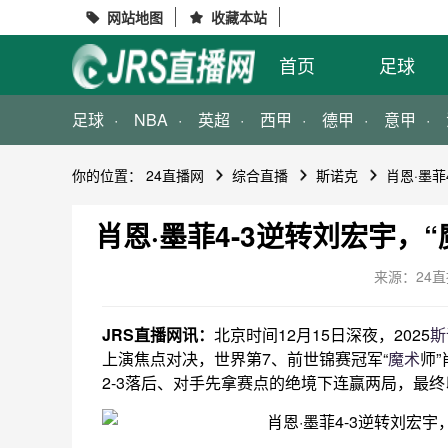
网站地图
收藏本站


首页
足球
足球
NBA
英超
西甲
德甲
意甲
你的位置：
24直播网
综合直播
斯诺克
肖恩·墨菲
肖恩·墨菲4-3逆转刘宏宇，
来源：24
JRS直播网讯：
北京时间12月15日深夜，2025
斯
上演焦点对决，世界第7、前世锦赛冠军“
魔术
师
2-3落后、对手先拿赛点的绝境下连赢两局，最终以