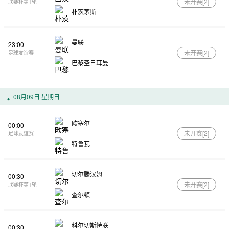
未开赛[
2
]
联赛杯第1轮
朴茨茅斯
曼联
23:00
未开赛[
2
]
足球友谊赛
巴黎圣日耳曼
08月09日 星期日
欧塞尔
00:00
未开赛[
2
]
足球友谊赛
特鲁瓦
切尔滕汉姆
00:30
未开赛[
2
]
联赛杯第1轮
查尔顿
科尔切斯特联
00:30