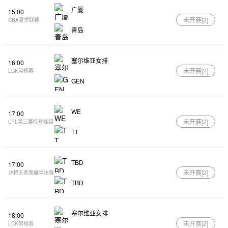
广厦
15:00
未开赛[
2
]
CBA夏季联赛
青岛
塞尔维亚女排
16:00
未开赛[
2
]
LCK常规赛
GEN
WE
17:00
未开赛[
2
]
LPL第三赛段登峰组
TT
TBD
17:00
未开赛[
2
]
沙特王者荣耀半决赛
TBD
塞尔维亚女排
18:00
未开赛[
2
]
LCK常规赛