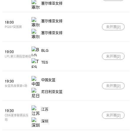
塞尔维亚女排
塞尔维亚女排
18:00
未开赛[
2
]
PGS7突围赛
塞尔维亚女排
BLG
19:00
未开赛[
2
]
LPL第三赛段登峰组
TES
中国女篮
19:30
未开赛[
2
]
女篮热身赛第1场
尼日利亚女篮
江苏
19:30
未开赛[
2
]
CBA夏季联赛启东
站
深圳