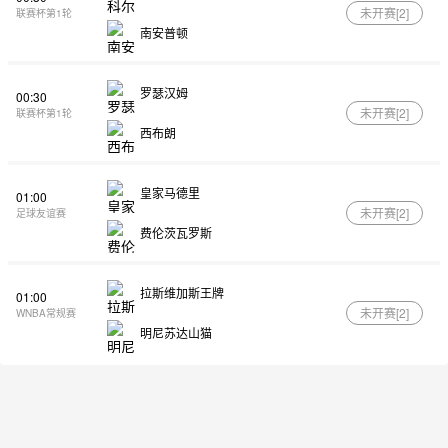
未开赛[
2
]
联赛杯第1轮
南安普顿
罗瑟汉姆
00:30
未开赛[
2
]
联赛杯第1轮
西布朗
皇家马德里
01:00
未开赛[
2
]
足球友谊赛
费伦茨瓦罗斯
拉斯维加斯王牌
01:00
未开赛[
2
]
WNBA常规赛
明尼苏达山猫