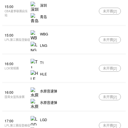
深圳
15:00
未开赛[
2
]
CBA夏季联赛启东
站
青岛
WBG
15:00
未开赛[
2
]
LPL第三赛段涅槃组
LNG
T1
16:00
未开赛[
2
]
LCK常规赛
HLE
水原音速弹
16:00
未开赛[
2
]
国青女篮热身赛
水原音速弹
LGD
17:00
未开赛[
2
]
LPL第三赛段登峰组