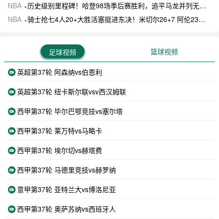
NBA
历史级别里程碑！哈登98场季后赛胜利，追平马龙并列无冠球员历史第一
NBA
骑士抢七4人20+大胜活塞挺进东决！米切尔26+7 阿伦23分 梅里尔23分 詹金斯17分
篮球视频
足球视频
英超第37轮 阿森纳vs伯恩利
英超第37轮 纽卡斯尔联vsv西汉姆联
西甲第37轮 毕尔巴鄂竞技vs塞尔塔
西甲第37轮 莱万特vs马略卡
西甲第37轮 埃尔切vs赫塔费
西甲第37轮 马德里竞技vs赫罗纳
意甲第37轮 亚特兰大vs博洛尼亚
西甲第37轮 奥萨苏纳vs西班牙人