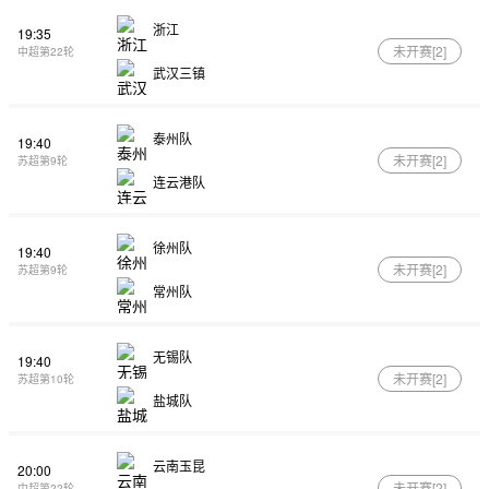
浙江
19:35
未开赛[
2
]
中超第22轮
武汉三镇
泰州队
19:40
未开赛[
2
]
苏超第9轮
连云港队
徐州队
19:40
未开赛[
2
]
苏超第9轮
常州队
无锡队
19:40
未开赛[
2
]
苏超第10轮
盐城队
云南玉昆
20:00
未开赛[
2
]
中超第22轮