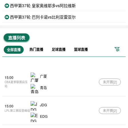
西甲第37轮 皇家奥维耶多vs阿拉维斯
西甲第37轮 巴列卡诺vs比利亚雷亚尔
直播列表
热门直播
足球直播
篮球直播
全部直播
广厦
15:00
未开赛[
2
]
CBA夏季联赛启东
站
青岛
JDG
15:00
未开赛[
2
]
LPL第三赛段登峰组
EDG