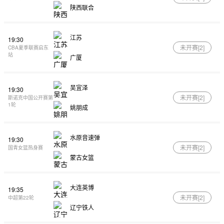
陕西联合
江苏
19:30
未开赛[
2
]
CBA夏季联赛启东
站
广厦
吴宜泽
19:30
未开赛[
2
]
斯诺克中国公开赛第
1轮
姚朋成
水原音速弹
19:30
未开赛[
2
]
国青女篮热身赛
蒙古女篮
大连英博
19:35
未开赛[
2
]
中超第22轮
辽宁铁人