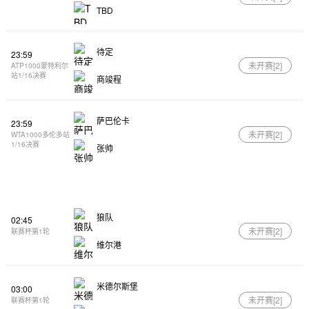
TBD
待定
23:59
未开赛[
2
]
ATP1000蒙特利尔
站1/16决赛
商竣程
萨巴伦卡
23:59
未开赛[
2
]
WTA1000多伦多站
1/16决赛
张帅
狼队
02:45
未开赛[
2
]
联赛杯第1轮
维尔港
米德尔斯堡
03:00
未开赛[
2
]
联赛杯第1轮