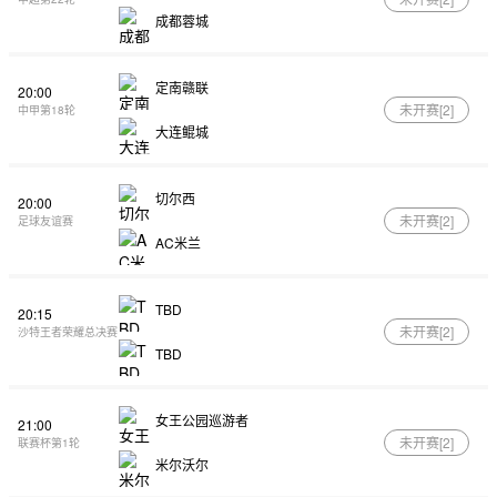
成都蓉城
定南赣联
20:00
未开赛[
2
]
中甲第18轮
大连鲲城
切尔西
20:00
未开赛[
2
]
足球友谊赛
AC米兰
TBD
20:15
未开赛[
2
]
沙特王者荣耀总决赛
TBD
女王公园巡游者
21:00
未开赛[
2
]
联赛杯第1轮
米尔沃尔