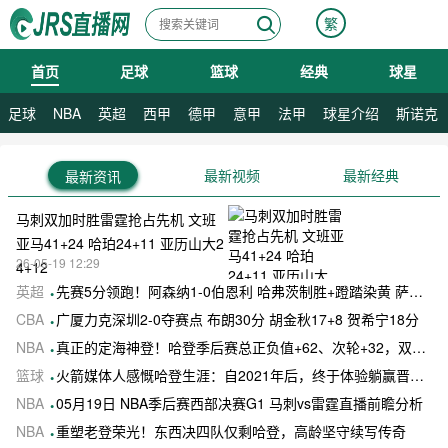
繁
首页
足球
篮球
经典
球星
08月07日 星期五
08月08日 星期六
足球
NBA
英超
西甲
德甲
意甲
法甲
球星介绍
斯诺克
最新视频
最新经典
最新资讯
马刺双加时胜雷霆抢占先机 文班
亚马41+24 哈珀24+11 亚历山大2
26-05-19 12:29
4+12
英超
先赛5分领跑！阿森纳1-0伯恩利 哈弗茨制胜+蹬踏染黄 萨卡献助攻
CBA
广厦力克深圳2-0夺赛点 布朗30分 胡金秋17+8 贺希宁18分
NBA
真正的定海神登！哈登季后赛总正负值+62、次轮+32，双数据领跑骑士全队
篮球
火箭媒体人感慨哈登生涯：自2021年后，终于体验躺赢晋级滋味
NBA
05月19日 NBA季后赛西部决赛G1 马刺vs雷霆直播前瞻分析
NBA
重塑老登荣光！东西决四队仅剩哈登，高龄坚守续写传奇