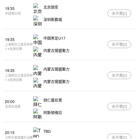
北京国安
19:35
未开赛[
2
]
中超第22轮
深圳新鹏城
中国男足U17
19:35
未开赛[
2
]
上海明日之星冠军杯
1-4名排位赛
内蒙古锡盟聚力
内蒙古锡盟聚力
19:35
未开赛[
2
]
上海明日之星冠军杯
1-4名排位赛
内蒙古锡盟聚力
拜仁慕尼黑
20:00
未开赛[
2
]
足球友谊赛
阿斯顿维拉
TBD
20:15
未开赛[
2
]
沙特王者荣耀半决赛