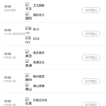
尤文图斯
19:00
未开赛[
2
]
足球友谊赛
国际米兰
BLG
19:00
未开赛[
2
]
LPL第三赛段登峰组
EDG
南京城市
19:30
未开赛[
2
]
中甲第18轮
南通支云
梅州客家
19:30
未开赛[
2
]
中甲第18轮
佛山南狮
石家庄功夫
19:30
未开赛[
2
]
中甲第18轮