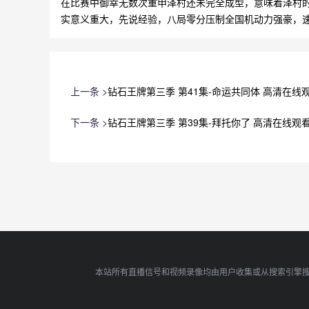
在比赛中御幸无数次重申泽村还未完全成型，意味着泽村
实意义重大，先说经验，八局零分压制全国机动力强豪，
上一条 >
钻石王牌第三季 第41集-命运共同体 高清在线
下一条 >
钻石王牌第三季 第39集-拜托你了 高清在线观
本站所有直播信号和视频录像均由用户收集或从搜索引擎