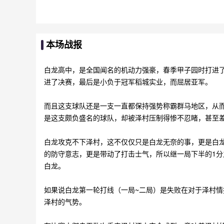
本场战报
白龙高中，是全国闻名的机动力强豪，春季甲子园时打进
进了决赛，最后是小负于冠军稻城实业，而屈居亚军。
而且这支球队还是一支一直都保持强势称霸群马地区，从
是这支颇负盛名的球队，却被泽村压制得惨不忍睹，甚至差
白龙攻克不下泽村，这不仅仅只是白龙无奈的事，更是白
的防守意志，更是带动了打击士气，所以继一局下半的1分
白龙。
如果说白龙第一轮打线（一局~二局）是失败在对于泽村情
泽村的气势。