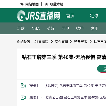
网站地图
收藏本站


首页
足球
足球
NBA
英超
西甲
德甲
意甲
你的位置：
24直播网
综合直播
经典赛事
钻石王牌
钻石王牌第三季 第40集-无所畏惧 高
【录像】
[B站日语] 钻石王牌第三季 第40集-无所
【录像】
[爱奇艺日语] 钻石王牌第三季 第40集-无