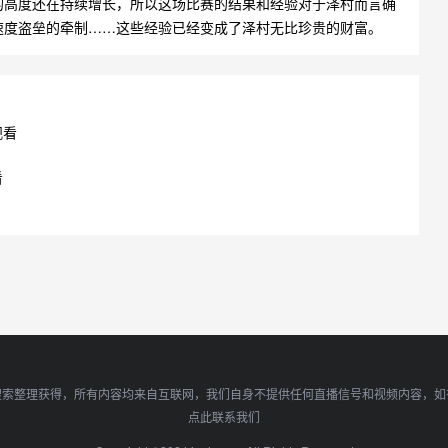
的高度还在持续增长，所以这场比赛的结果和经验对于泽村而言确
速度盗垒的牵制……这些经验已经变成了泽村无比珍贵的财富。
观看
看
搜索整理获得，所有内容均来自互联网，我们自身不提供任何直播信号和视频内容，如
点此联系我们