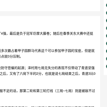
了4强，最后是负于冠军巨摩大藤卷；随后在春季关东大赛中还挺
而多次霸占着甲子园群马代表这个可以参加甲子园的宝座，但是就
点就0分压制。
龙防守悲催的起源；泽村用七局无失分的表现不仅带动了青道坚强
之后，又有了六局下半的2分，也就是说七局结束之后，青道3比0
报不足的话，那第二轮和第三轮打线（三局~七局）则是被敌不过