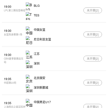
BLG
19:00
未开赛[
2
]
LPL第三赛段登峰组
TES
中国女篮
19:30
未开赛[
2
]
女篮热身赛第1场
尼日利亚女篮
江苏
19:30
未开赛[
2
]
CBA夏季联赛启东
站
深圳
北京国安
19:35
未开赛[
2
]
中超第22轮
深圳新鹏城
中国男足U17
19:35
未开赛[
2
]
上海明日之星冠军杯