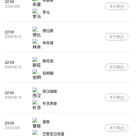
布莱顿
22:00
未开赛[
2
]
足球友谊赛
罗马
德比郡
22:00
未开赛[
2
]
联赛杯第1轮
林肯城
斯旺西
22:00
未开赛[
2
]
联赛杯第1轮
伯明翰
西汉姆联
22:00
未开赛[
2
]
联赛杯第1轮
朴茨茅斯
曼联
23:00
未开赛[
2
]
足球友谊赛
巴黎圣日耳曼