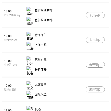
塞尔维亚女排
18:00
未开赛[
2
]
PGS7决赛Day1
塞尔维亚女排
青岛海牛
19:00
未开赛[
2
]
中超第22轮
上海申花
苏州东吴
19:00
未开赛[
2
]
中甲第18轮
长春亚泰
尤文图斯
19:00
未开赛[
2
]
足球友谊赛
国际米兰
BLG
19:00