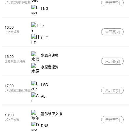
未开赛[
2
]
LPL第三赛段涅槃组
LNG
T1
16:00
未开赛[
2
]
LCK常规赛
HLE
水原音速弹
16:00
未开赛[
2
]
国青女篮热身赛
水原音速弹
LGD
17:00
未开赛[
2
]
LPL第三赛段登峰组
AL
塞尔维亚女排
18:00
未开赛[
2
]
LCK常规赛
DNS