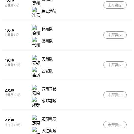
19:40
未开赛[
2
]
苏超第9轮
连云港队
徐州队
19:40
未开赛[
2
]
苏超第9轮
常州队
无锡队
19:40
未开赛[
2
]
苏超第10轮
盐城队
云南玉昆
20:00
未开赛[
2
]
中超第22轮
成都蓉城
定南赣联
20:00
未开赛[
2
]
中甲第18轮
大连鲲城