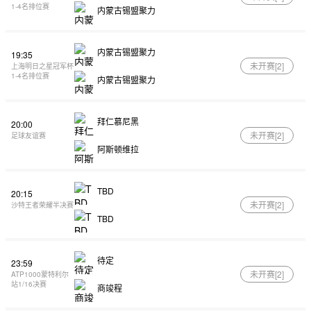
1-4名排位赛
内蒙古锡盟聚力
内蒙古锡盟聚力
19:35
未开赛[
2
]
上海明日之星冠军杯
1-4名排位赛
内蒙古锡盟聚力
拜仁慕尼黑
20:00
未开赛[
2
]
足球友谊赛
阿斯顿维拉
TBD
20:15
未开赛[
2
]
沙特王者荣耀半决赛
TBD
待定
23:59
未开赛[
2
]
ATP1000蒙特利尔
站1/16决赛
商竣程