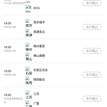
未开赛[
2
]
LPL第三赛段登峰组
EDG
南京城市
19:30
未开赛[
2
]
中甲第18轮
南通支云
梅州客家
19:30
未开赛[
2
]
中甲第18轮
佛山南狮
石家庄功夫
19:30
未开赛[
2
]
中甲第18轮
陕西联合
江苏
19:30
未开赛[
2
]
CBA夏季联赛启东
站
广厦