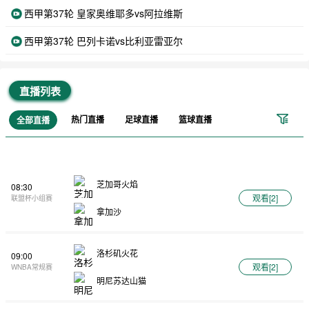
西甲第37轮 皇家奥维耶多vs阿拉维斯
西甲第37轮 巴列卡诺vs比利亚雷亚尔
直播列表
热门直播
足球直播
篮球直播
全部直播
芝加哥火焰
08:30
观看[
2
]
联盟杯小组赛
拿加沙
洛杉矶火花
09:00
观看[
2
]
WNBA常规赛
明尼苏达山猫