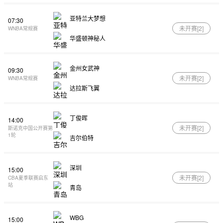
亚特兰大梦想
07:30
未开赛[
2
]
WNBA常规赛
华盛顿神秘人
金州女武神
09:30
未开赛[
2
]
WNBA常规赛
达拉斯飞翼
丁俊晖
14:00
未开赛[
2
]
斯诺克中国公开赛第
1轮
吉尔伯特
深圳
15:00
未开赛[
2
]
CBA夏季联赛启东
站
青岛
WBG
15:00