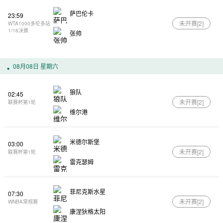
萨巴伦卡
23:59
未开赛[
2
]
WTA1000多伦多站
1/16决赛
张帅
08月08日 星期六
狼队
02:45
未开赛[
2
]
联赛杯第1轮
维尔港
米德尔斯堡
03:00
未开赛[
2
]
联赛杯第1轮
雷克瑟姆
菲尼克斯水星
07:30
未开赛[
2
]
WNBA常规赛
康涅狄格太阳