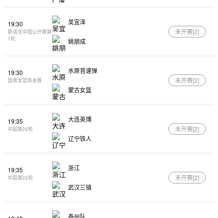
吴宜泽
19:30
未开赛[
2
]
斯诺克中国公开赛第
1轮
姚朋成
水原音速弹
19:30
未开赛[
2
]
国青女篮热身赛
蒙古女篮
大连英博
19:35
未开赛[
2
]
中超第22轮
辽宁铁人
浙江
19:35
未开赛[
2
]
中超第22轮
武汉三镇
泰州队