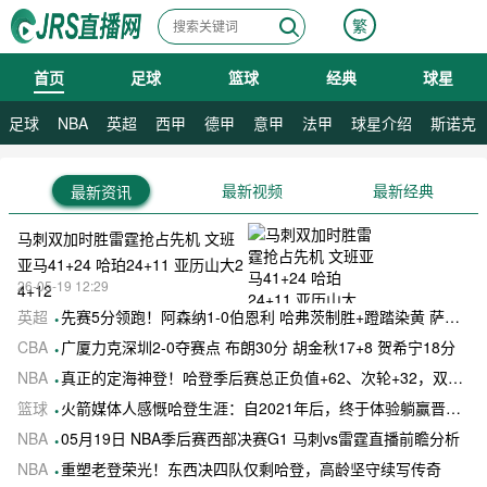
繁
首页
足球
篮球
经典
球星
08月07日 星期五
足球
NBA
英超
西甲
德甲
意甲
法甲
球星介绍
斯诺克
最新视频
最新经典
最新资讯
马刺双加时胜雷霆抢占先机 文班
亚马41+24 哈珀24+11 亚历山大2
26-05-19 12:29
4+12
英超
先赛5分领跑！阿森纳1-0伯恩利 哈弗茨制胜+蹬踏染黄 萨卡献助攻
CBA
广厦力克深圳2-0夺赛点 布朗30分 胡金秋17+8 贺希宁18分
NBA
真正的定海神登！哈登季后赛总正负值+62、次轮+32，双数据领跑骑士全队
篮球
火箭媒体人感慨哈登生涯：自2021年后，终于体验躺赢晋级滋味
NBA
05月19日 NBA季后赛西部决赛G1 马刺vs雷霆直播前瞻分析
NBA
重塑老登荣光！东西决四队仅剩哈登，高龄坚守续写传奇