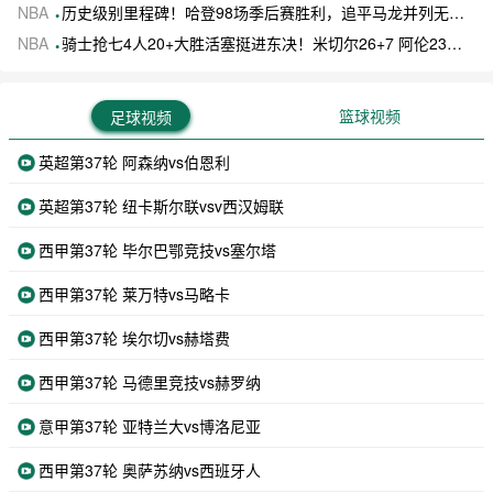
NBA
历史级别里程碑！哈登98场季后赛胜利，追平马龙并列无冠球员历史第一
NBA
骑士抢七4人20+大胜活塞挺进东决！米切尔26+7 阿伦23分 梅里尔23分 詹金斯17分
篮球视频
足球视频
英超第37轮 阿森纳vs伯恩利
英超第37轮 纽卡斯尔联vsv西汉姆联
西甲第37轮 毕尔巴鄂竞技vs塞尔塔
西甲第37轮 莱万特vs马略卡
西甲第37轮 埃尔切vs赫塔费
西甲第37轮 马德里竞技vs赫罗纳
意甲第37轮 亚特兰大vs博洛尼亚
西甲第37轮 奥萨苏纳vs西班牙人