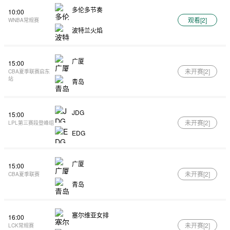
多伦多节奏
10:00
观看[
2
]
WNBA常规赛
波特兰火焰
广厦
15:00
未开赛[
2
]
CBA夏季联赛启东
站
青岛
JDG
15:00
未开赛[
2
]
LPL第三赛段登峰组
EDG
广厦
15:00
未开赛[
2
]
CBA夏季联赛
青岛
塞尔维亚女排
16:00
未开赛[
2
]
LCK常规赛