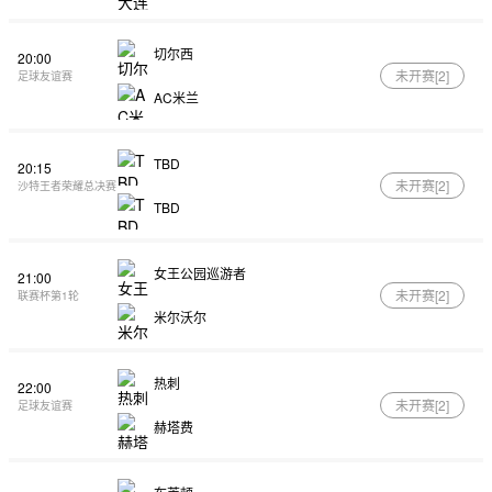
切尔西
20:00
未开赛[
2
]
足球友谊赛
AC米兰
TBD
20:15
未开赛[
2
]
沙特王者荣耀总决赛
TBD
女王公园巡游者
21:00
未开赛[
2
]
联赛杯第1轮
米尔沃尔
热刺
22:00
未开赛[
2
]
足球友谊赛
赫塔费