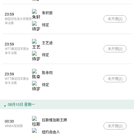
朱轩辰
23:59
未开赛[
2
]
韩国羽毛球大师赛男
单决赛
待定
王艺迪
23:59
未开赛[
2
]
WTT横滨冠军赛女
单半决赛
待定
陈幸同
23:59
未开赛[
2
]
WTT横滨冠军赛女
单半决赛
待定
08月10日 星期一
拉斯维加斯王牌
00:30
未开赛[
2
]
WNBA常规赛
纽约自由人