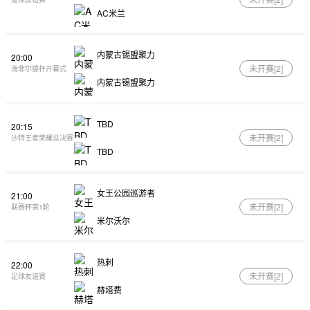
AC米兰
内蒙古锡盟聚力
20:00
未开赛[
2
]
海菲尔德杯开幕式
内蒙古锡盟聚力
TBD
20:15
未开赛[
2
]
沙特王者荣耀总决赛
TBD
女王公园巡游者
21:00
未开赛[
2
]
联赛杯第1轮
米尔沃尔
热刺
22:00
未开赛[
2
]
足球友谊赛
赫塔费