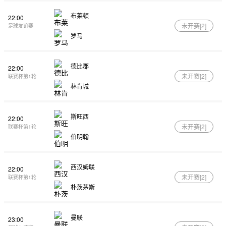
布莱顿
22:00
未开赛[
2
]
足球友谊赛
罗马
德比郡
22:00
未开赛[
2
]
联赛杯第1轮
林肯城
斯旺西
22:00
未开赛[
2
]
联赛杯第1轮
伯明翰
西汉姆联
22:00
未开赛[
2
]
联赛杯第1轮
朴茨茅斯
曼联
23:00