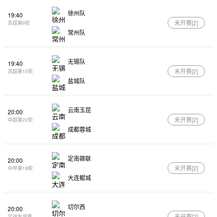
徐州队
19:40
未开赛[
2
]
苏超第9轮
常州队
无锡队
19:40
未开赛[
2
]
苏超第10轮
盐城队
云南玉昆
20:00
未开赛[
2
]
中超第22轮
成都蓉城
定南赣联
20:00
未开赛[
2
]
中甲第18轮
大连鲲城
切尔西
20:00
未开赛[
2
]
足球友谊赛