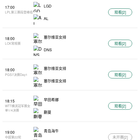
LGD
17:00
观看[
2
]
LPL第三赛段登峰组
AL
塞尔维亚女排
18:00
观看[
2
]
LCK常规赛
DNS
塞尔维亚女排
18:00
观看[
2
]
PGS7决赛Day1
塞尔维亚女排
早田希娜
18:15
观看[
2
]
WTT横滨冠军赛女
单1/4决赛
蒯曼
青岛海牛
19:00
未开赛[
2
]
中超第22轮