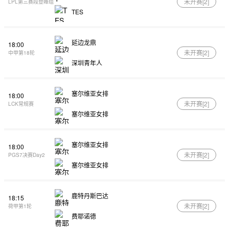
未开赛[
2
]
LPL第三赛段登峰组
TES
延边龙鼎
18:00
未开赛[
2
]
中甲第18轮
深圳青年人
塞尔维亚女排
18:00
未开赛[
2
]
LCK常规赛
塞尔维亚女排
塞尔维亚女排
18:00
未开赛[
2
]
PGS7决赛Day2
塞尔维亚女排
鹿特丹斯巴达
18:15
未开赛[
2
]
荷甲第1轮
费耶诺德