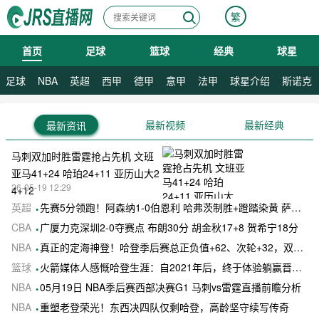
繁
首页
足球
篮球
经典
球星
08月08日 星期六
08月09日 星期日
足球
NBA
英超
西甲
德甲
意甲
法甲
球星介绍
斯诺克
最新视频
最新经典
最新资讯
马刺双加时胜雷霆抢占先机 文班
亚马41+24 哈珀24+11 亚历山大2
26-05-19 12:29
4+12
英超
先赛5分领跑！阿森纳1-0伯恩利 哈弗茨制胜+蹬踏染黄 萨卡献助攻
CBA
广厦力克深圳2-0夺赛点 布朗30分 胡金秋17+8 贺希宁18分
NBA
真正的定海神登！哈登季后赛总正负值+62、次轮+32，双数据领跑骑士全队
篮球
火箭媒体人感慨哈登生涯：自2021年后，终于体验躺赢晋级滋味
NBA
05月19日 NBA季后赛西部决赛G1 马刺vs雷霆直播前瞻分析
NBA
重塑老登荣光！东西决四队仅剩哈登，高龄坚守续写传奇