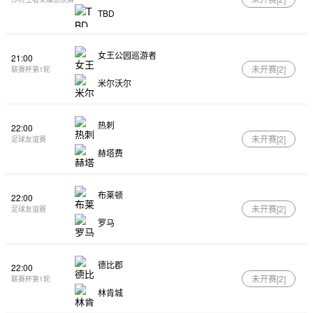
TBD
女王公园巡游者
21:00
未开赛[
2
]
联赛杯第1轮
米尔沃尔
热刺
22:00
未开赛[
2
]
足球友谊赛
赫塔费
布莱顿
22:00
未开赛[
2
]
足球友谊赛
罗马
德比郡
22:00
未开赛[
2
]
联赛杯第1轮
林肯城