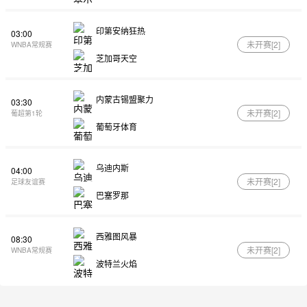
印第安纳狂热
03:00
未开赛[
2
]
WNBA常规赛
芝加哥天空
内蒙古锡盟聚力
03:30
未开赛[
2
]
葡超第1轮
葡萄牙体育
乌迪内斯
04:00
未开赛[
2
]
足球友谊赛
巴塞罗那
西雅图风暴
08:30
未开赛[
2
]
WNBA常规赛
波特兰火焰