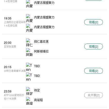
1-4名排位赛
内蒙古锡盟聚力
内蒙古锡盟聚力
19:35
观看[
2
]
上海明日之星冠军杯
1-4名排位赛
内蒙古锡盟聚力
拜仁慕尼黑
20:00
观看[
2
]
足球友谊赛
阿斯顿维拉
TBD
20:15
观看[
2
]
沙特王者荣耀半决赛
TBD
待定
23:59
未开赛[
2
]
ATP1000蒙特利尔
站1/16决赛
商竣程