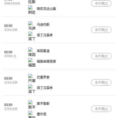
未开赛[
2
]
WNBA常规赛
明尼苏达山猫
乌迪内斯
02:00
未开赛[
2
]
足球友谊赛
诺丁汉森林
埃因霍温
02:00
未开赛[
2
]
荷甲第1轮
福图纳锡塔德
巴塞罗那
03:00
未开赛[
2
]
足球友谊赛
诺丁汉森林
那不勒斯
03:00
未开赛[
2
]
足球友谊赛
塞尔塔