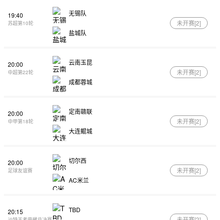
无锡队
19:40
未开赛[
2
]
苏超第10轮
盐城队
云南玉昆
20:00
未开赛[
2
]
中超第22轮
成都蓉城
定南赣联
20:00
未开赛[
2
]
中甲第18轮
大连鲲城
切尔西
20:00
未开赛[
2
]
足球友谊赛
AC米兰
TBD
20:15
未开赛[
2
]
沙特王者荣耀总决赛