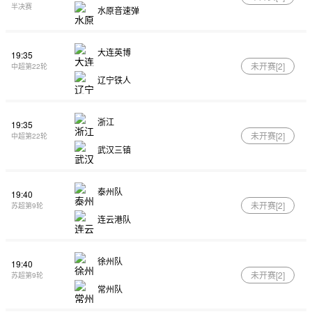
半决赛
水原音速弹
大连英博
19:35
未开赛[
2
]
中超第22轮
辽宁铁人
浙江
19:35
未开赛[
2
]
中超第22轮
武汉三镇
泰州队
19:40
未开赛[
2
]
苏超第9轮
连云港队
徐州队
19:40
未开赛[
2
]
苏超第9轮
常州队