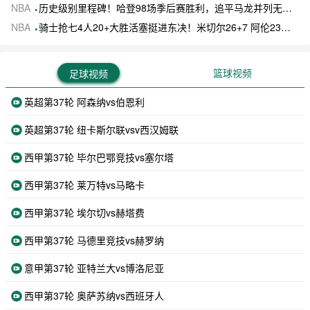
NBA
历史级别里程碑！哈登98场季后赛胜利，追平马龙并列无冠球员历史第一
NBA
骑士抢七4人20+大胜活塞挺进东决！米切尔26+7 阿伦23分 梅里尔23分 詹金斯17分
篮球视频
足球视频
英超第37轮 阿森纳vs伯恩利
英超第37轮 纽卡斯尔联vsv西汉姆联
西甲第37轮 毕尔巴鄂竞技vs塞尔塔
西甲第37轮 莱万特vs马略卡
西甲第37轮 埃尔切vs赫塔费
西甲第37轮 马德里竞技vs赫罗纳
意甲第37轮 亚特兰大vs博洛尼亚
西甲第37轮 奥萨苏纳vs西班牙人