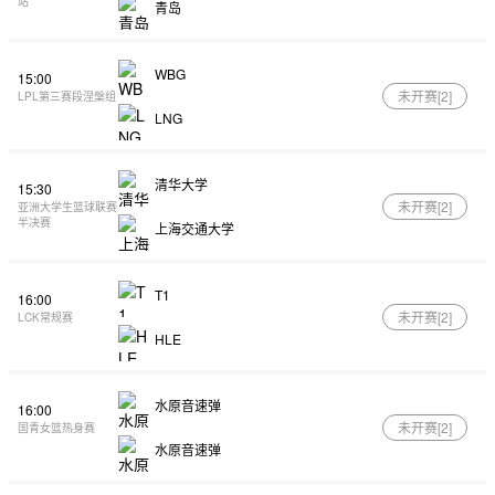
站
青岛
WBG
15:00
未开赛[
2
]
LPL第三赛段涅槃组
LNG
清华大学
15:30
未开赛[
2
]
亚洲大学生篮球联赛
半决赛
上海交通大学
T1
16:00
未开赛[
2
]
LCK常规赛
HLE
水原音速弹
16:00
未开赛[
2
]
国青女篮热身赛
水原音速弹