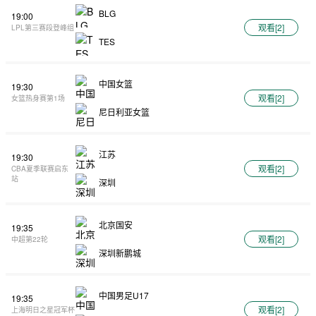
BLG
19:00
观看[
2
]
LPL第三赛段登峰组
TES
中国女篮
19:30
观看[
2
]
女篮热身赛第1场
尼日利亚女篮
江苏
19:30
观看[
2
]
CBA夏季联赛启东
站
深圳
北京国安
19:35
观看[
2
]
中超第22轮
深圳新鹏城
中国男足U17
19:35
观看[
2
]
上海明日之星冠军杯