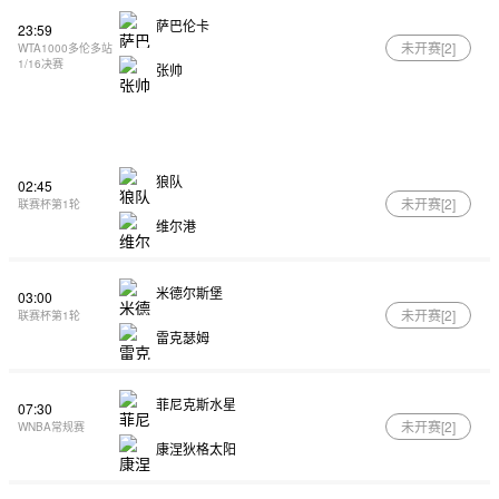
萨巴伦卡
23:59
未开赛[
2
]
WTA1000多伦多站
1/16决赛
张帅
狼队
02:45
未开赛[
2
]
联赛杯第1轮
维尔港
米德尔斯堡
03:00
未开赛[
2
]
联赛杯第1轮
雷克瑟姆
菲尼克斯水星
07:30
未开赛[
2
]
WNBA常规赛
康涅狄格太阳