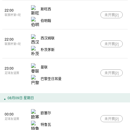
斯旺西
22:00
未开赛[
2
]
联赛杯第1轮
伯明翰
西汉姆联
22:00
未开赛[
2
]
联赛杯第1轮
朴茨茅斯
曼联
23:00
未开赛[
2
]
足球友谊赛
巴黎圣日耳曼
08月09日 星期日
欧塞尔
00:00
未开赛[
2
]
足球友谊赛
特鲁瓦