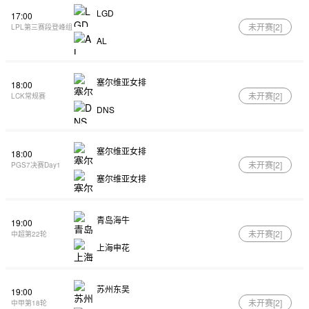
LGD
17:00
未开赛[
2
]
LPL第三赛段登峰组
AL
塞尔维亚女排
18:00
未开赛[
2
]
LCK常规赛
DNS
塞尔维亚女排
18:00
未开赛[
2
]
PGS7决赛Day1
塞尔维亚女排
青岛海牛
19:00
未开赛[
2
]
中超第22轮
上海申花
苏州东吴
19:00
未开赛[
2
]
中甲第18轮