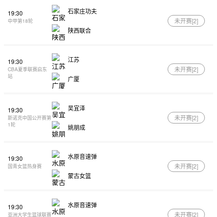
石家庄功夫
19:30
未开赛[
2
]
中甲第18轮
陕西联合
江苏
19:30
未开赛[
2
]
CBA夏季联赛启东
站
广厦
吴宜泽
19:30
未开赛[
2
]
斯诺克中国公开赛第
1轮
姚朋成
水原音速弹
19:30
未开赛[
2
]
国青女篮热身赛
蒙古女篮
水原音速弹
19:30
未开赛[
2
]
亚洲大学生篮球联赛