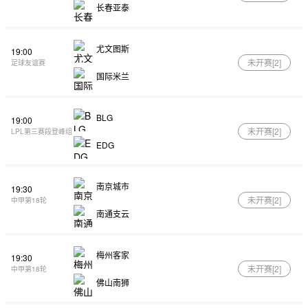
长春亚泰
尤文图斯
19:00
未开赛[
2
]
足球友谊赛
国际米兰
BLG
19:00
未开赛[
2
]
LPL第三赛段登峰组
EDG
南京城市
19:30
未开赛[
2
]
中甲第18轮
南通支云
梅州客家
19:30
未开赛[
2
]
中甲第18轮
佛山南狮