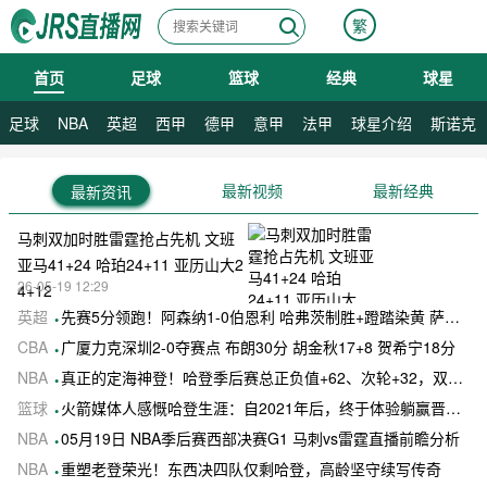
繁
首页
足球
篮球
经典
球星
08月07日 星期五
08月08日 星期六
足球
NBA
英超
西甲
德甲
意甲
法甲
球星介绍
斯诺克
最新视频
最新经典
最新资讯
马刺双加时胜雷霆抢占先机 文班
亚马41+24 哈珀24+11 亚历山大2
26-05-19 12:29
4+12
英超
先赛5分领跑！阿森纳1-0伯恩利 哈弗茨制胜+蹬踏染黄 萨卡献助攻
CBA
广厦力克深圳2-0夺赛点 布朗30分 胡金秋17+8 贺希宁18分
NBA
真正的定海神登！哈登季后赛总正负值+62、次轮+32，双数据领跑骑士全队
篮球
火箭媒体人感慨哈登生涯：自2021年后，终于体验躺赢晋级滋味
NBA
05月19日 NBA季后赛西部决赛G1 马刺vs雷霆直播前瞻分析
NBA
重塑老登荣光！东西决四队仅剩哈登，高龄坚守续写传奇