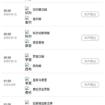
切尔滕汉姆
00:30
未开赛[
2
]
联赛杯第1轮
查尔顿
科尔切斯特联
00:30
未开赛[
2
]
联赛杯第1轮
南安普顿
罗瑟汉姆
00:30
未开赛[
2
]
联赛杯第1轮
西布朗
皇家马德里
01:00
未开赛[
2
]
足球友谊赛
费伦茨瓦罗斯
拉斯维加斯王牌
01:00