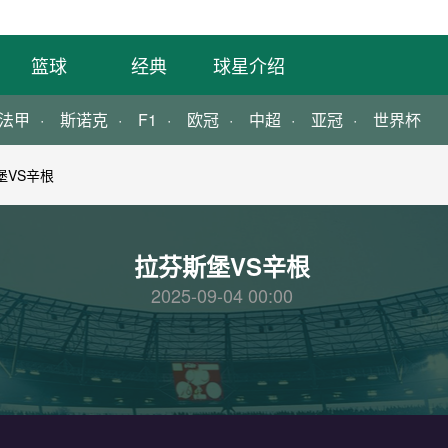
篮球
经典
球星介绍
法甲
斯诺克
F1
欧冠
中超
亚冠
世界杯
堡VS辛根
拉芬斯堡VS辛根
2025-09-04 00:00