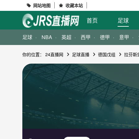
网站地图
收藏本站


首页
足球
足球
NBA
英超
西甲
德甲
意甲
你的位置：
24直播网
足球直播
德国戊组
拉芬斯