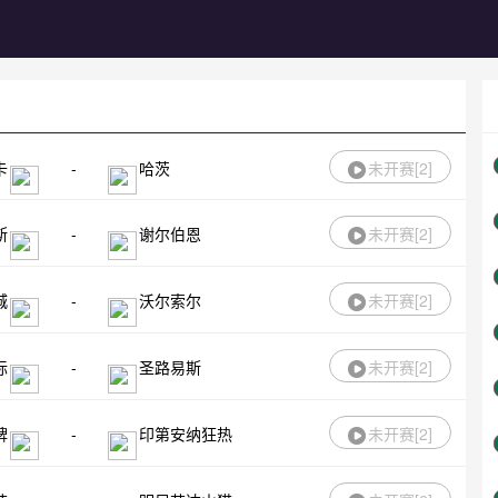
卡
-
哈茨
未开赛[
2
]
斯
-
谢尔伯恩
未开赛[
2
]
城
-
沃尔索尔
未开赛[
2
]
际
-
圣路易斯
未开赛[
2
]
牌
-
印第安纳狂热
未开赛[
2
]