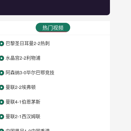
热门视频
巴黎圣日耳曼2-2热刺
水晶宫2-2利物浦
阿森纳3-0毕尔巴鄂竞技
曼联2-2埃弗顿
曼联4-1伯恩茅斯
曼联2-1西汉姆联
中国男足1-0中国香港