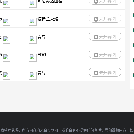
花
-
明尼苏达山猫
未开赛[
2
]
奏
-
波特兰火焰
未开赛[
2
]
厦
-
青岛
未开赛[
2
]
G
-
EDG
未开赛[
2
]
厦
-
青岛
未开赛[
2
]
搜索整理获得，所有内容均来自互联网，我们自身不提供任何直播信号和视频内容，如