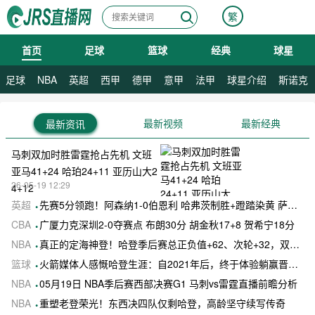
繁
首页
足球
篮球
经典
球星
08月07日 星期五
08月08日 星期六
足球
NBA
英超
西甲
德甲
意甲
法甲
球星介绍
斯诺克
最新视频
最新经典
最新资讯
马刺双加时胜雷霆抢占先机 文班
亚马41+24 哈珀24+11 亚历山大2
26-05-19 12:29
4+12
英超
先赛5分领跑！阿森纳1-0伯恩利 哈弗茨制胜+蹬踏染黄 萨卡献助攻
CBA
广厦力克深圳2-0夺赛点 布朗30分 胡金秋17+8 贺希宁18分
NBA
真正的定海神登！哈登季后赛总正负值+62、次轮+32，双数据领跑骑士全队
篮球
火箭媒体人感慨哈登生涯：自2021年后，终于体验躺赢晋级滋味
NBA
05月19日 NBA季后赛西部决赛G1 马刺vs雷霆直播前瞻分析
NBA
重塑老登荣光！东西决四队仅剩哈登，高龄坚守续写传奇