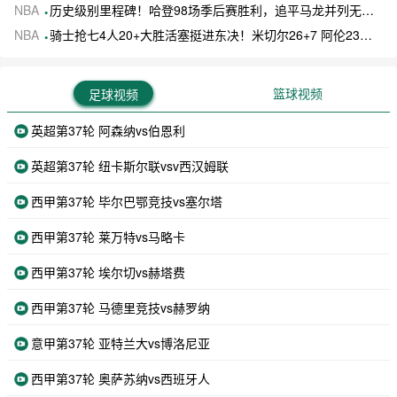
NBA
历史级别里程碑！哈登98场季后赛胜利，追平马龙并列无冠球员历史第一
NBA
骑士抢七4人20+大胜活塞挺进东决！米切尔26+7 阿伦23分 梅里尔23分 詹金斯17分
篮球视频
足球视频
英超第37轮 阿森纳vs伯恩利
英超第37轮 纽卡斯尔联vsv西汉姆联
西甲第37轮 毕尔巴鄂竞技vs塞尔塔
西甲第37轮 莱万特vs马略卡
西甲第37轮 埃尔切vs赫塔费
西甲第37轮 马德里竞技vs赫罗纳
意甲第37轮 亚特兰大vs博洛尼亚
西甲第37轮 奥萨苏纳vs西班牙人