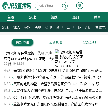
繁
首页
足球
篮球
经典
球星
08月07日 星期五
足球
NBA
英超
西甲
德甲
意甲
法甲
球星介绍
斯诺克
最新视频
最新经典
最新资讯
马刺双加时胜雷霆抢占先机 文班
亚马41+24 哈珀24+11 亚历山大2
26-05-19 12:29
4+12
英超
先赛5分领跑！阿森纳1-0伯恩利 哈弗茨制胜+蹬踏染黄 萨卡献助攻
CBA
广厦力克深圳2-0夺赛点 布朗30分 胡金秋17+8 贺希宁18分
NBA
真正的定海神登！哈登季后赛总正负值+62、次轮+32，双数据领跑骑士全队
篮球
火箭媒体人感慨哈登生涯：自2021年后，终于体验躺赢晋级滋味
NBA
05月19日 NBA季后赛西部决赛G1 马刺vs雷霆直播前瞻分析
NBA
重塑老登荣光！东西决四队仅剩哈登，高龄坚守续写传奇