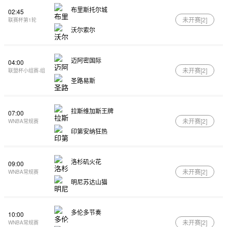
布里斯托尔城
02:45
未开赛[
2
]
联赛杯第1轮
沃尔索尔
迈阿密国际
04:00
未开赛[
2
]
联盟杯小组赛-组
圣路易斯
拉斯维加斯王牌
07:00
未开赛[
2
]
WNBA常规赛
印第安纳狂热
洛杉矶火花
09:00
未开赛[
2
]
WNBA常规赛
明尼苏达山猫
多伦多节奏
10:00
未开赛[
2
]
WNBA常规赛