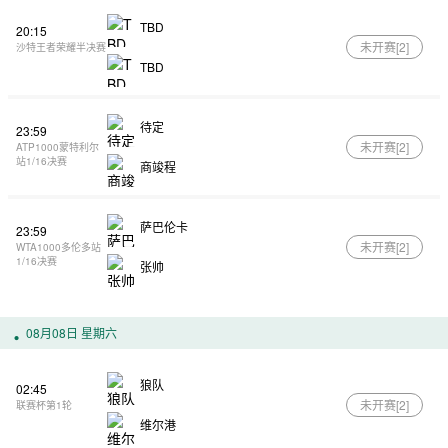
TBD
20:15
未开赛[
2
]
沙特王者荣耀半决赛
TBD
待定
23:59
未开赛[
2
]
ATP1000蒙特利尔
站1/16决赛
商竣程
萨巴伦卡
23:59
未开赛[
2
]
WTA1000多伦多站
1/16决赛
张帅
08月08日 星期六
狼队
02:45
未开赛[
2
]
联赛杯第1轮
维尔港