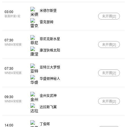
米德尔斯堡
03:00
未开赛[
2
]
联赛杯第1轮
雷克瑟姆
菲尼克斯水星
07:30
未开赛[
2
]
WNBA常规赛
康涅狄格太阳
亚特兰大梦想
07:30
未开赛[
2
]
WNBA常规赛
华盛顿神秘人
金州女武神
09:30
未开赛[
2
]
WNBA常规赛
达拉斯飞翼
丁俊晖
14:00