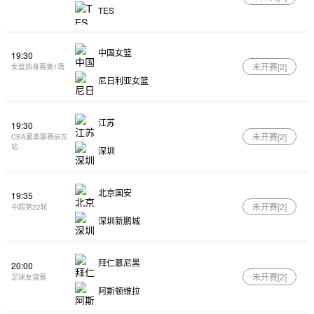
TES
中国女篮
19:30
未开赛[
2
]
女篮热身赛第1场
尼日利亚女篮
江苏
19:30
未开赛[
2
]
CBA夏季联赛启东
站
深圳
北京国安
19:35
未开赛[
2
]
中超第22轮
深圳新鹏城
拜仁慕尼黑
20:00
未开赛[
2
]
足球友谊赛
阿斯顿维拉