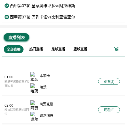
西甲第37轮 皇家奥维耶多vs阿拉维斯
西甲第37轮 巴列卡诺vs比利亚雷亚尔
直播列表
热门直播
足球直播
篮球直播
全部直播
本菲卡
01:00
观看[
2
]
欧联杯资格赛第3轮
首回合
哈茨
阿贾克斯
02:00
观看[
2
]
欧协联资格赛3首回
合
谢尔伯恩