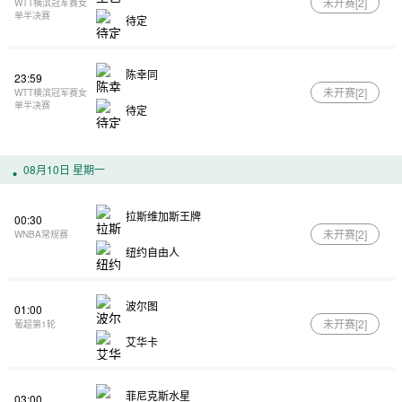
未开赛[
2
]
WTT横滨冠军赛女
单半决赛
待定
陈幸同
23:59
未开赛[
2
]
WTT横滨冠军赛女
单半决赛
待定
08月10日 星期一
拉斯维加斯王牌
00:30
未开赛[
2
]
WNBA常规赛
纽约自由人
波尔图
01:00
未开赛[
2
]
葡超第1轮
艾华卡
菲尼克斯水星
03:00