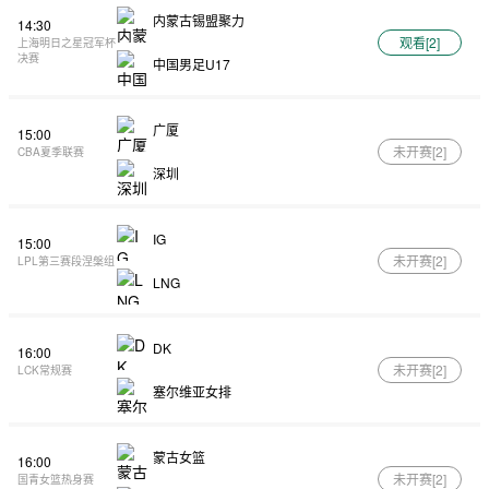
内蒙古锡盟聚力
14:30
观看[
2
]
上海明日之星冠军杯
决赛
中国男足U17
广厦
15:00
未开赛[
2
]
CBA夏季联赛
深圳
IG
15:00
未开赛[
2
]
LPL第三赛段涅槃组
LNG
DK
16:00
未开赛[
2
]
LCK常规赛
塞尔维亚女排
蒙古女篮
16:00
未开赛[
2
]
国青女篮热身赛