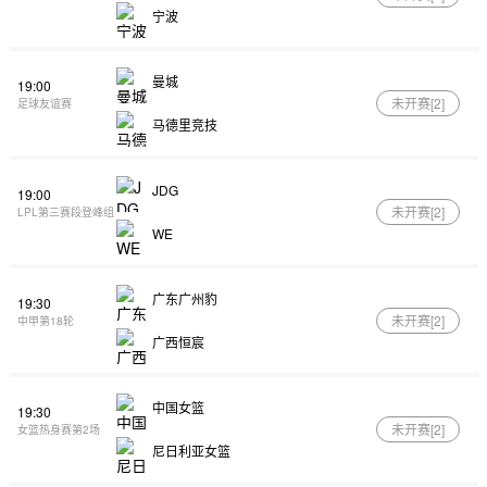
宁波
曼城
19:00
未开赛[
2
]
足球友谊赛
马德里竞技
JDG
19:00
未开赛[
2
]
LPL第三赛段登峰组
WE
广东广州豹
19:30
未开赛[
2
]
中甲第18轮
广西恒宸
中国女篮
19:30
未开赛[
2
]
女篮热身赛第2场
尼日利亚女篮