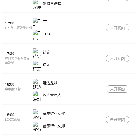
水原音速弹
TT
17:00
未开赛[
2
]
LPL第三赛段登峰组
TES
待定
17:30
未开赛[
2
]
WTT横滨冠军赛女
单决赛
待定
延边龙鼎
18:00
未开赛[
2
]
中甲第18轮
深圳青年人
塞尔维亚女排
18:00
未开赛[
2
]
LCK常规赛
塞尔维亚女排