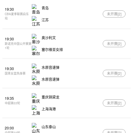
青岛
19:30
未开赛[
2
]
CBA夏季联赛启东
站
江苏
奥沙利文
19:30
未开赛[
2
]
斯诺克中国公开赛第
1轮
塞尔维亚女排
水原音速弹
19:30
未开赛[
2
]
国青女篮热身赛
水原音速弹
重庆铜梁龙
19:35
未开赛[
2
]
中超第22轮
上海海港
山东泰山
20:00
未开赛[
2
]
中超第22轮