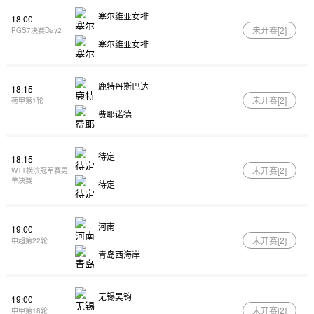
塞尔维亚女排
18:00
未开赛[
2
]
PGS7决赛Day2
塞尔维亚女排
鹿特丹斯巴达
18:15
未开赛[
2
]
荷甲第1轮
费耶诺德
待定
18:15
未开赛[
2
]
WTT横滨冠军赛男
单决赛
待定
河南
19:00
未开赛[
2
]
中超第22轮
青岛西海岸
无锡吴钩
19:00
未开赛[
2
]
中甲第18轮