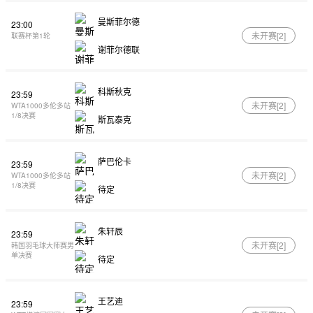
曼斯菲尔德
23:00
未开赛[
2
]
联赛杯第1轮
谢菲尔德联
科斯秋克
23:59
未开赛[
2
]
WTA1000多伦多站
1/8决赛
斯瓦泰克
萨巴伦卡
23:59
未开赛[
2
]
WTA1000多伦多站
1/8决赛
待定
朱轩辰
23:59
未开赛[
2
]
韩国羽毛球大师赛男
单决赛
待定
王艺迪
23:59