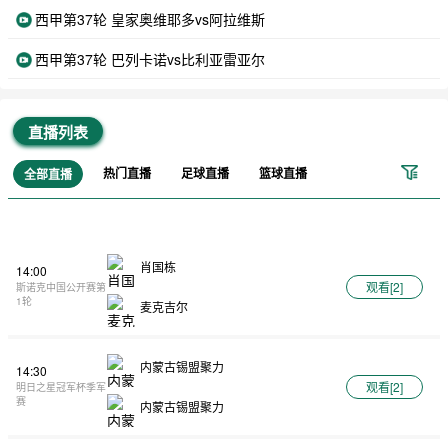
西甲第37轮 皇家奥维耶多vs阿拉维斯
西甲第37轮 巴列卡诺vs比利亚雷亚尔
直播列表
热门直播
足球直播
篮球直播
全部直播
肖国栋
14:00
观看[
2
]
斯诺克中国公开赛第
1轮
麦克吉尔
内蒙古锡盟聚力
14:30
观看[
2
]
明日之星冠军杯季军
赛
内蒙古锡盟聚力