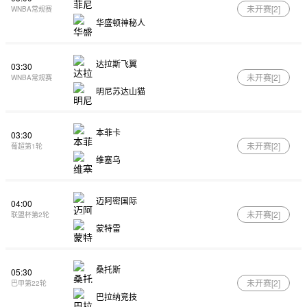
未开赛[
2
]
WNBA常规赛
华盛顿神秘人
达拉斯飞翼
03:30
未开赛[
2
]
WNBA常规赛
明尼苏达山猫
本菲卡
03:30
未开赛[
2
]
葡超第1轮
维塞乌
迈阿密国际
04:00
未开赛[
2
]
联盟杯第2轮
蒙特雷
桑托斯
05:30
未开赛[
2
]
巴甲第22轮
巴拉纳竞技