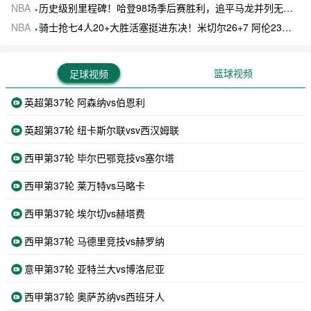
NBA
历史级别里程碑！哈登98场季后赛胜利，追平马龙并列无冠球员历史第一
NBA
骑士抢七4人20+大胜活塞挺进东决！米切尔26+7 阿伦23分 梅里尔23分 詹金斯17分
篮球视频
足球视频
英超第37轮 阿森纳vs伯恩利
英超第37轮 纽卡斯尔联vsv西汉姆联
西甲第37轮 毕尔巴鄂竞技vs塞尔塔
西甲第37轮 莱万特vs马略卡
西甲第37轮 埃尔切vs赫塔费
西甲第37轮 马德里竞技vs赫罗纳
意甲第37轮 亚特兰大vs博洛尼亚
西甲第37轮 奥萨苏纳vs西班牙人