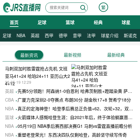
繁
首页
足球
篮球
经典
球星
08月09日 星期日
足球
NBA
英超
西甲
德甲
意甲
法甲
球星介绍
斯诺克
最新视频
最新经典
最新资讯
马刺双加时胜雷霆抢占先机 文班
亚马41+24 哈珀24+11 亚历山大2
26-05-19 12:29
4+12
英超
先赛5分领跑！阿森纳1-0伯恩利 哈弗茨制胜+蹬踏染黄 萨卡献助攻
CBA
广厦力克深圳2-0夺赛点 布朗30分 胡金秋17+8 贺希宁18分
NBA
真正的定海神登！哈登季后赛总正负值+62、次轮+32，双数据领跑骑士全队
篮球
火箭媒体人感慨哈登生涯：自2021年后，终于体验躺赢晋级滋味
NBA
05月19日 NBA季后赛西部决赛G1 马刺vs雷霆直播前瞻分析
NBA
重塑老登荣光！东西决四队仅剩哈登，高龄坚守续写传奇