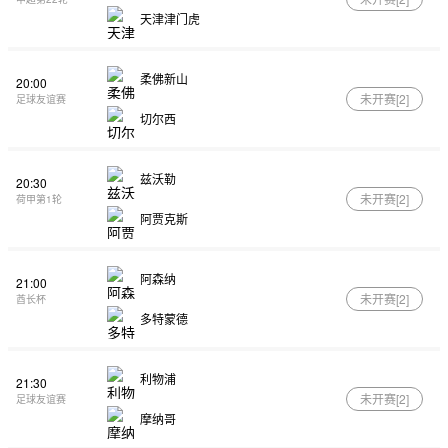
天津津门虎
柔佛新山
20:00
未开赛[
2
]
足球友谊赛
切尔西
兹沃勒
20:30
未开赛[
2
]
荷甲第1轮
阿贾克斯
阿森纳
21:00
未开赛[
2
]
酋长杯
多特蒙德
利物浦
21:30
未开赛[
2
]
足球友谊赛
摩纳哥