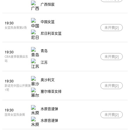
广西恒宸
中国女篮
19:30
未开赛[
2
]
女篮热身赛第2场
尼日利亚女篮
青岛
19:30
未开赛[
2
]
CBA夏季联赛启东
站
江苏
奥沙利文
19:30
未开赛[
2
]
斯诺克中国公开赛第
1轮
塞尔维亚女排
水原音速弹
19:30
未开赛[
2
]
国青女篮热身赛
水原音速弹