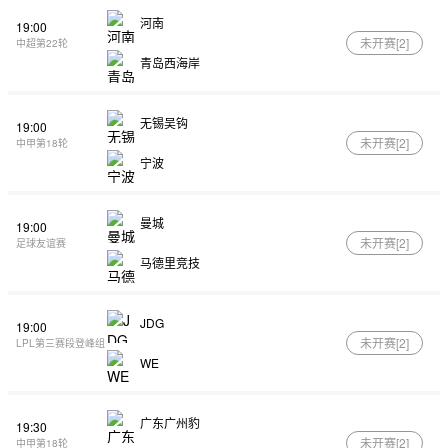
河南
19:00
未开赛[
2
]
中超第22轮
青岛西海岸
无锡吴钩
19:00
未开赛[
2
]
中甲第18轮
宁波
曼城
19:00
未开赛[
2
]
足球友谊赛
马德里竞技
JDG
19:00
未开赛[
2
]
LPL第三赛段登峰组
WE
广东广州豹
19:30
未开赛[
2
]
中甲第18轮