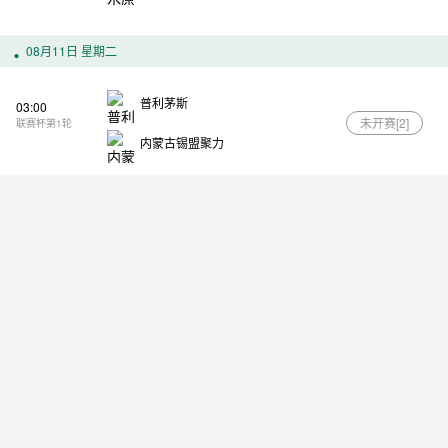
08月11日 星期二
普利茅斯
03:00
未开赛[
2
]
联赛杯第1轮
内蒙古锡盟聚力