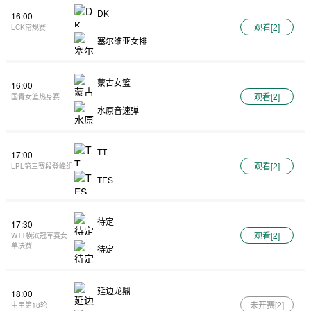
DK
16:00
观看[
2
]
LCK常规赛
塞尔维亚女排
蒙古女篮
16:00
观看[
2
]
国青女篮热身赛
水原音速弹
TT
17:00
观看[
2
]
LPL第三赛段登峰组
TES
待定
17:30
观看[
2
]
WTT横滨冠军赛女
单决赛
待定
延边龙鼎
18:00
未开赛[
2
]
中甲第18轮