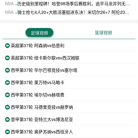
NBA
历史级别里程碑！哈登98场季后赛胜利，追平马龙并列无冠球员历史第一
NBA
骑士抢七4人20+大胜活塞挺进东决！米切尔26+7 阿伦23分 梅里尔23分 詹金斯17分
篮球视频
足球视频
英超第37轮 阿森纳vs伯恩利
英超第37轮 纽卡斯尔联vsv西汉姆联
西甲第37轮 毕尔巴鄂竞技vs塞尔塔
西甲第37轮 莱万特vs马略卡
西甲第37轮 埃尔切vs赫塔费
西甲第37轮 马德里竞技vs赫罗纳
意甲第37轮 亚特兰大vs博洛尼亚
西甲第37轮 奥萨苏纳vs西班牙人