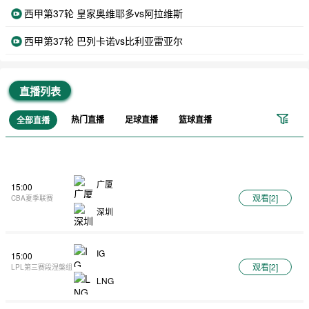
西甲第37轮 皇家奥维耶多vs阿拉维斯
西甲第37轮 巴列卡诺vs比利亚雷亚尔
直播列表
热门直播
足球直播
篮球直播
全部直播
广厦
15:00
观看[
2
]
CBA夏季联赛
深圳
IG
15:00
观看[
2
]
LPL第三赛段涅槃组
LNG