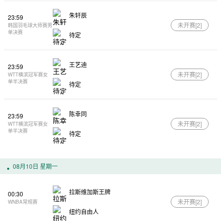
朱轩辰
23:59
未开赛[
2
]
韩国羽毛球大师赛男
单决赛
待定
王艺迪
23:59
未开赛[
2
]
WTT横滨冠军赛女
单半决赛
待定
陈幸同
23:59
未开赛[
2
]
WTT横滨冠军赛女
单半决赛
待定
08月10日 星期一
拉斯维加斯王牌
00:30
未开赛[
2
]
WNBA常规赛
纽约自由人