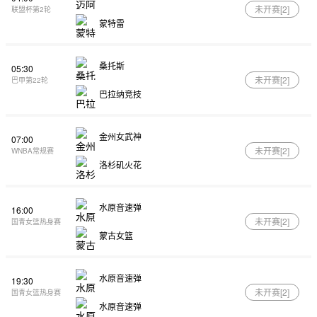
未开赛[
2
]
联盟杯第2轮
蒙特雷
桑托斯
05:30
未开赛[
2
]
巴甲第22轮
巴拉纳竞技
金州女武神
07:00
未开赛[
2
]
WNBA常规赛
洛杉矶火花
水原音速弹
16:00
未开赛[
2
]
国青女篮热身赛
蒙古女篮
水原音速弹
19:30
未开赛[
2
]
国青女篮热身赛
水原音速弹