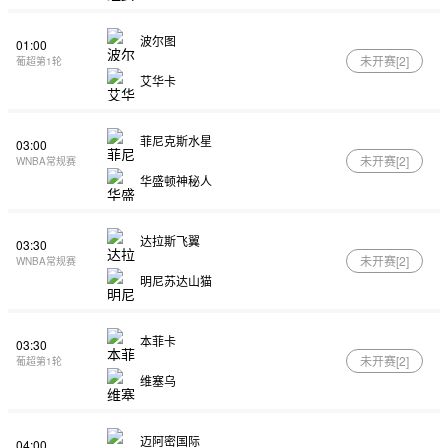
波尔图
01:00
未开赛[
2
]
葡超第1轮
艾华卡
菲尼克斯水星
03:00
未开赛[
2
]
WNBA常规赛
华盛顿神秘人
达拉斯飞翼
03:30
未开赛[
2
]
WNBA常规赛
明尼苏达山猫
本菲卡
03:30
未开赛[
2
]
葡超第1轮
维塞乌
迈阿密国际
04:00