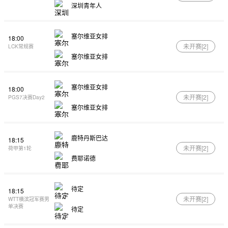
深圳青年人
塞尔维亚女排
18:00
未开赛[
2
]
LCK常规赛
塞尔维亚女排
塞尔维亚女排
18:00
未开赛[
2
]
PGS7决赛Day2
塞尔维亚女排
鹿特丹斯巴达
18:15
未开赛[
2
]
荷甲第1轮
费耶诺德
待定
18:15
未开赛[
2
]
WTT横滨冠军赛男
单决赛
待定