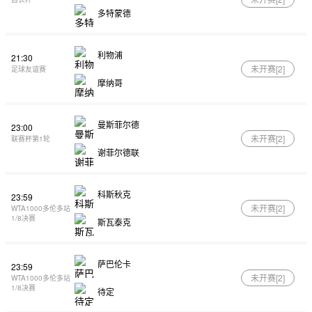
多特蒙德
利物浦
21:30
未开赛[
2
]
足球友谊赛
摩纳哥
曼斯菲尔德
23:00
未开赛[
2
]
联赛杯第1轮
谢菲尔德联
科斯秋克
23:59
未开赛[
2
]
WTA1000多伦多站
1/8决赛
斯瓦泰克
萨巴伦卡
23:59
未开赛[
2
]
WTA1000多伦多站
1/8决赛
待定