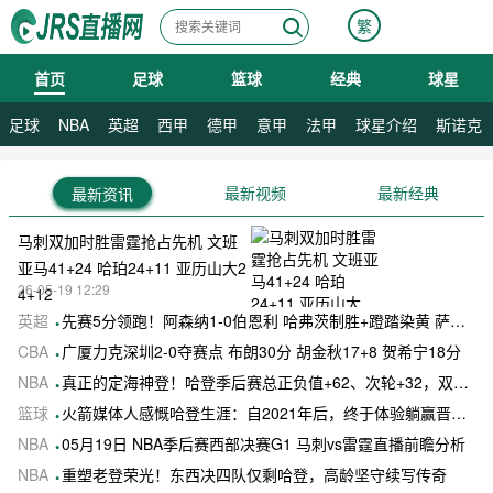
繁
首页
足球
篮球
经典
球星
08月09日 星期日
足球
NBA
英超
西甲
德甲
意甲
法甲
球星介绍
斯诺克
最新视频
最新经典
最新资讯
马刺双加时胜雷霆抢占先机 文班
亚马41+24 哈珀24+11 亚历山大2
26-05-19 12:29
4+12
英超
先赛5分领跑！阿森纳1-0伯恩利 哈弗茨制胜+蹬踏染黄 萨卡献助攻
CBA
广厦力克深圳2-0夺赛点 布朗30分 胡金秋17+8 贺希宁18分
NBA
真正的定海神登！哈登季后赛总正负值+62、次轮+32，双数据领跑骑士全队
篮球
火箭媒体人感慨哈登生涯：自2021年后，终于体验躺赢晋级滋味
NBA
05月19日 NBA季后赛西部决赛G1 马刺vs雷霆直播前瞻分析
NBA
重塑老登荣光！东西决四队仅剩哈登，高龄坚守续写传奇