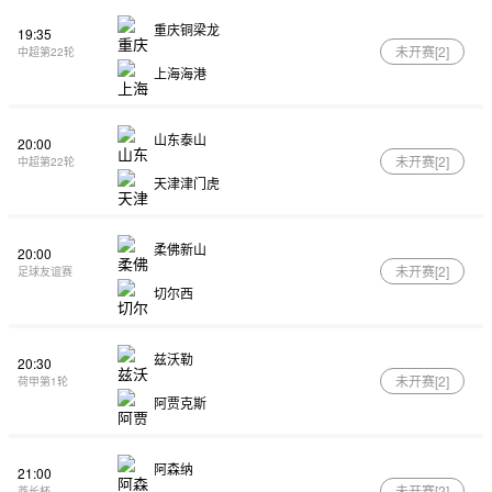
重庆铜梁龙
19:35
未开赛[
2
]
中超第22轮
上海海港
山东泰山
20:00
未开赛[
2
]
中超第22轮
天津津门虎
柔佛新山
20:00
未开赛[
2
]
足球友谊赛
切尔西
兹沃勒
20:30
未开赛[
2
]
荷甲第1轮
阿贾克斯
阿森纳
21:00
未开赛[
2
]
酋长杯