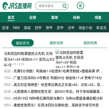
繁
首页
足球
篮球
经典
球星
08月06日 星期四
足球
NBA
英超
西甲
德甲
意甲
法甲
球星介绍
斯诺克
最新视频
最新经典
最新资讯
马刺双加时胜雷霆抢占先机 文班
亚马41+24 哈珀24+11 亚历山大2
26-05-19 12:29
4+12
英超
先赛5分领跑！阿森纳1-0伯恩利 哈弗茨制胜+蹬踏染黄 萨卡献助攻
CBA
广厦力克深圳2-0夺赛点 布朗30分 胡金秋17+8 贺希宁18分
NBA
真正的定海神登！哈登季后赛总正负值+62、次轮+32，双数据领跑骑士全队
篮球
火箭媒体人感慨哈登生涯：自2021年后，终于体验躺赢晋级滋味
NBA
05月19日 NBA季后赛西部决赛G1 马刺vs雷霆直播前瞻分析
NBA
重塑老登荣光！东西决四队仅剩哈登，高龄坚守续写传奇