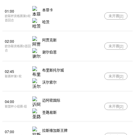
本菲卡
01:00
未开赛[
2
]
欧联杯资格赛第3轮
首回合
哈茨
阿贾克斯
02:00
未开赛[
2
]
欧协联资格赛3首回
合
谢尔伯恩
布里斯托尔城
02:45
未开赛[
2
]
联赛杯第1轮
沃尔索尔
迈阿密国际
04:00
未开赛[
2
]
联盟杯小组赛-组
圣路易斯
拉斯维加斯王牌
07:00