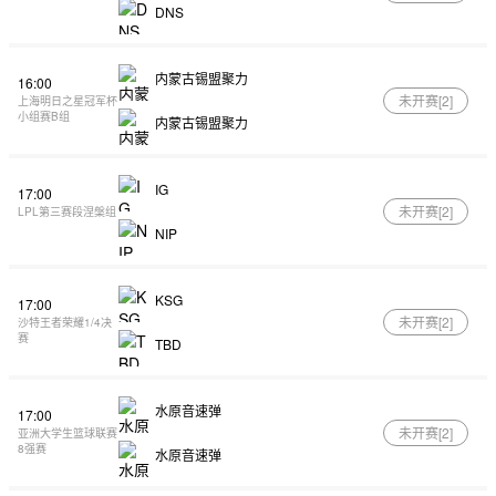
DNS
内蒙古锡盟聚力
16:00
未开赛[
2
]
上海明日之星冠军杯
小组赛B组
内蒙古锡盟聚力
IG
17:00
未开赛[
2
]
LPL第三赛段涅槃组
NIP
KSG
17:00
未开赛[
2
]
沙特王者荣耀1/4决
赛
TBD
水原音速弹
17:00
未开赛[
2
]
亚洲大学生篮球联赛
8强赛
水原音速弹