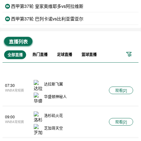
西甲第37轮 皇家奥维耶多vs阿拉维斯
西甲第37轮 巴列卡诺vs比利亚雷亚尔
直播列表
热门直播
足球直播
篮球直播
全部直播
达拉斯飞翼
07:30
观看[
2
]
WNBA常规赛
华盛顿神秘人
洛杉矶火花
09:00
观看[
2
]
WNBA常规赛
芝加哥天空