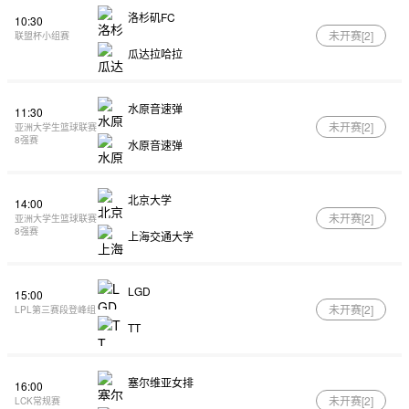
洛杉矶FC
10:30
未开赛[
2
]
联盟杯小组赛
瓜达拉哈拉
水原音速弹
11:30
未开赛[
2
]
亚洲大学生篮球联赛
8强赛
水原音速弹
北京大学
14:00
未开赛[
2
]
亚洲大学生篮球联赛
8强赛
上海交通大学
LGD
15:00
未开赛[
2
]
LPL第三赛段登峰组
TT
塞尔维亚女排
16:00
未开赛[
2
]
LCK常规赛