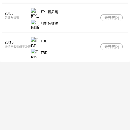
拜仁慕尼黑
20:00
未开赛[
2
]
足球友谊赛
阿斯顿维拉
TBD
20:15
未开赛[
2
]
沙特王者荣耀半决赛
TBD