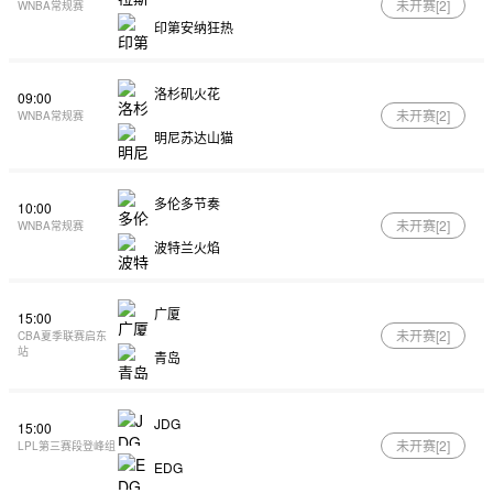
未开赛[
2
]
WNBA常规赛
印第安纳狂热
洛杉矶火花
09:00
未开赛[
2
]
WNBA常规赛
明尼苏达山猫
多伦多节奏
10:00
未开赛[
2
]
WNBA常规赛
波特兰火焰
广厦
15:00
未开赛[
2
]
CBA夏季联赛启东
站
青岛
JDG
15:00
未开赛[
2
]
LPL第三赛段登峰组
EDG