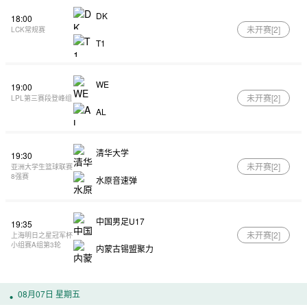
DK
18:00
未开赛[
2
]
LCK常规赛
T1
WE
19:00
未开赛[
2
]
LPL第三赛段登峰组
AL
清华大学
19:30
未开赛[
2
]
亚洲大学生篮球联赛
8强赛
水原音速弹
中国男足U17
19:35
未开赛[
2
]
上海明日之星冠军杯
小组赛A组第3轮
内蒙古锡盟聚力
08月07日 星期五