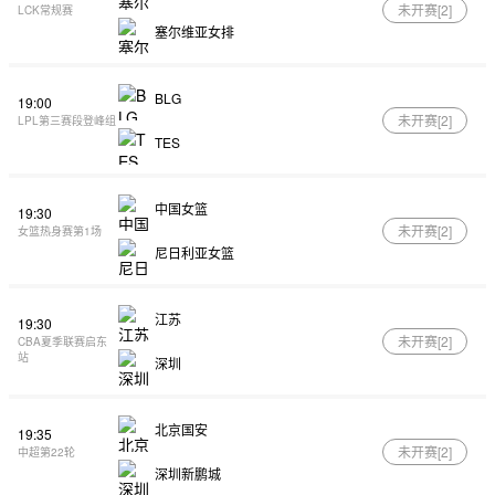
未开赛[
2
]
LCK常规赛
塞尔维亚女排
BLG
19:00
未开赛[
2
]
LPL第三赛段登峰组
TES
中国女篮
19:30
未开赛[
2
]
女篮热身赛第1场
尼日利亚女篮
江苏
19:30
未开赛[
2
]
CBA夏季联赛启东
站
深圳
北京国安
19:35
未开赛[
2
]
中超第22轮
深圳新鹏城