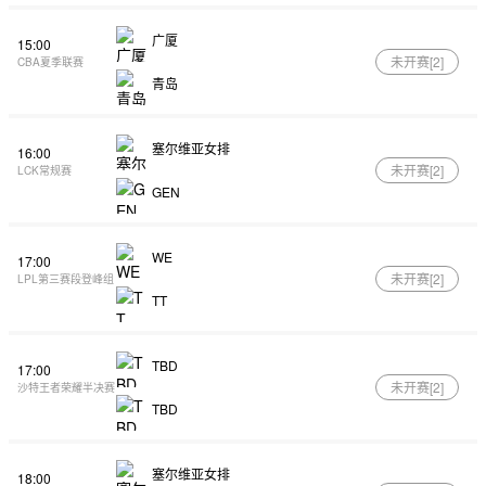
广厦
15:00
未开赛[
2
]
CBA夏季联赛
青岛
塞尔维亚女排
16:00
未开赛[
2
]
LCK常规赛
GEN
WE
17:00
未开赛[
2
]
LPL第三赛段登峰组
TT
TBD
17:00
未开赛[
2
]
沙特王者荣耀半决赛
TBD
塞尔维亚女排
18:00