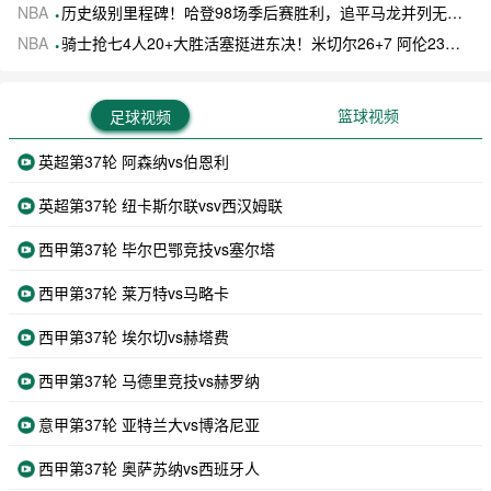
NBA
历史级别里程碑！哈登98场季后赛胜利，追平马龙并列无冠球员历史第一
NBA
骑士抢七4人20+大胜活塞挺进东决！米切尔26+7 阿伦23分 梅里尔23分 詹金斯17分
篮球视频
足球视频
英超第37轮 阿森纳vs伯恩利
英超第37轮 纽卡斯尔联vsv西汉姆联
西甲第37轮 毕尔巴鄂竞技vs塞尔塔
西甲第37轮 莱万特vs马略卡
西甲第37轮 埃尔切vs赫塔费
西甲第37轮 马德里竞技vs赫罗纳
意甲第37轮 亚特兰大vs博洛尼亚
西甲第37轮 奥萨苏纳vs西班牙人