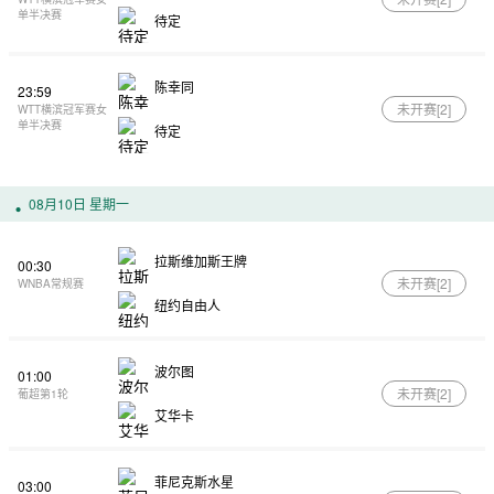
单半决赛
待定
陈幸同
23:59
未开赛[
2
]
WTT横滨冠军赛女
单半决赛
待定
08月10日 星期一
拉斯维加斯王牌
00:30
未开赛[
2
]
WNBA常规赛
纽约自由人
波尔图
01:00
未开赛[
2
]
葡超第1轮
艾华卡
菲尼克斯水星
03:00