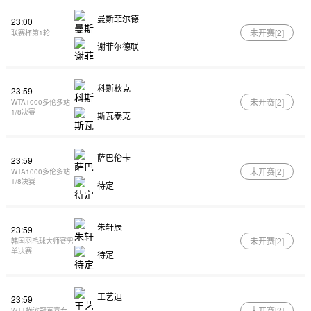
曼斯菲尔德
23:00
未开赛[
2
]
联赛杯第1轮
谢菲尔德联
科斯秋克
23:59
未开赛[
2
]
WTA1000多伦多站
1/8决赛
斯瓦泰克
萨巴伦卡
23:59
未开赛[
2
]
WTA1000多伦多站
1/8决赛
待定
朱轩辰
23:59
未开赛[
2
]
韩国羽毛球大师赛男
单决赛
待定
王艺迪
23:59
未开赛[
2
]
WTT横滨冠军赛女