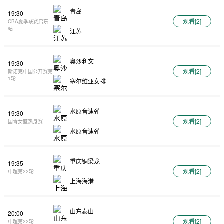
青岛
19:30
观看[
2
]
CBA夏季联赛启东
站
江苏
奥沙利文
19:30
观看[
2
]
斯诺克中国公开赛第
1轮
塞尔维亚女排
水原音速弹
19:30
观看[
2
]
国青女篮热身赛
水原音速弹
重庆铜梁龙
19:35
观看[
2
]
中超第22轮
上海海港
山东泰山
20:00
观看[
2
]
中超第22轮