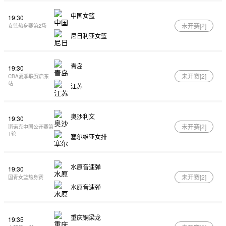
中国女篮
19:30
未开赛[
2
]
女篮热身赛第2场
尼日利亚女篮
青岛
19:30
未开赛[
2
]
CBA夏季联赛启东
站
江苏
奥沙利文
19:30
未开赛[
2
]
斯诺克中国公开赛第
1轮
塞尔维亚女排
水原音速弹
19:30
未开赛[
2
]
国青女篮热身赛
水原音速弹
重庆铜梁龙
19:35