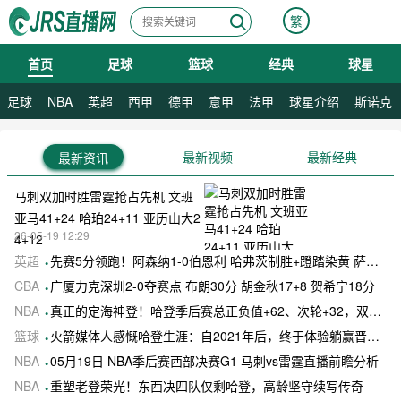
繁
首页
足球
篮球
经典
球星
08月09日 星期日
足球
NBA
英超
西甲
德甲
意甲
法甲
球星介绍
斯诺克
最新视频
最新经典
最新资讯
马刺双加时胜雷霆抢占先机 文班
亚马41+24 哈珀24+11 亚历山大2
26-05-19 12:29
4+12
英超
先赛5分领跑！阿森纳1-0伯恩利 哈弗茨制胜+蹬踏染黄 萨卡献助攻
CBA
广厦力克深圳2-0夺赛点 布朗30分 胡金秋17+8 贺希宁18分
NBA
真正的定海神登！哈登季后赛总正负值+62、次轮+32，双数据领跑骑士全队
篮球
火箭媒体人感慨哈登生涯：自2021年后，终于体验躺赢晋级滋味
NBA
05月19日 NBA季后赛西部决赛G1 马刺vs雷霆直播前瞻分析
NBA
重塑老登荣光！东西决四队仅剩哈登，高龄坚守续写传奇