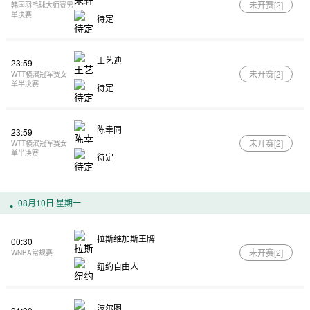
未开赛[
2
]
韩国羽毛球大师赛男
单决赛
待定
王艺迪
23:59
未开赛[
2
]
WTT横滨冠军赛女
单半决赛
待定
陈幸同
23:59
未开赛[
2
]
WTT横滨冠军赛女
单半决赛
待定
08月10日 星期一
拉斯维加斯王牌
00:30
未开赛[
2
]
WNBA常规赛
纽约自由人
波尔图