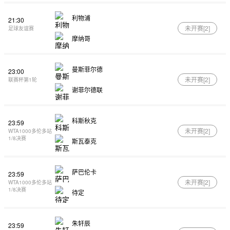
利物浦
21:30
未开赛[
2
]
足球友谊赛
摩纳哥
曼斯菲尔德
23:00
未开赛[
2
]
联赛杯第1轮
谢菲尔德联
科斯秋克
23:59
未开赛[
2
]
WTA1000多伦多站
1/8决赛
斯瓦泰克
萨巴伦卡
23:59
未开赛[
2
]
WTA1000多伦多站
1/8决赛
待定
朱轩辰
23:59