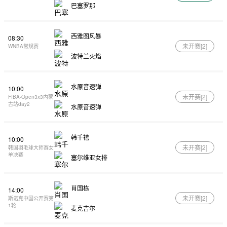
巴塞罗那
西雅图风暴
08:30
未开赛[
2
]
WNBA常规赛
波特兰火焰
水原音速弹
10:00
未开赛[
2
]
FIBA-Open3x3内蒙
古站day2
水原音速弹
韩千禧
10:00
未开赛[
2
]
韩国羽毛球大师赛女
单决赛
塞尔维亚女排
肖国栋
14:00
未开赛[
2
]
斯诺克中国公开赛第
1轮
麦克吉尔