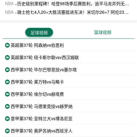
NBA
历史级别里程碑！哈登98场季后赛胜利，追平马龙并列无冠球员历史第一
NBA
骑士抢七4人20+大胜活塞挺进东决！米切尔26+7 阿伦23分 梅里尔23分 詹金斯17分
篮球视频
足球视频
英超第37轮 阿森纳vs伯恩利
英超第37轮 纽卡斯尔联vsv西汉姆联
西甲第37轮 毕尔巴鄂竞技vs塞尔塔
西甲第37轮 莱万特vs马略卡
西甲第37轮 埃尔切vs赫塔费
西甲第37轮 马德里竞技vs赫罗纳
意甲第37轮 亚特兰大vs博洛尼亚
西甲第37轮 奥萨苏纳vs西班牙人