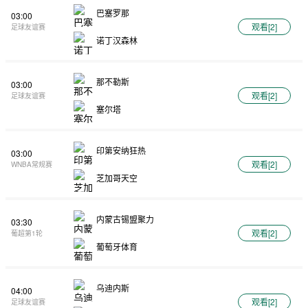
巴塞罗那
03:00
观看[
2
]
足球友谊赛
诺丁汉森林
那不勒斯
03:00
观看[
2
]
足球友谊赛
塞尔塔
印第安纳狂热
03:00
观看[
2
]
WNBA常规赛
芝加哥天空
内蒙古锡盟聚力
03:30
观看[
2
]
葡超第1轮
葡萄牙体育
乌迪内斯
04:00
观看[
2
]
足球友谊赛