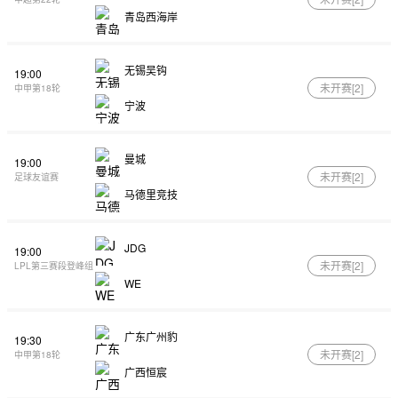
青岛西海岸
无锡吴钩
19:00
未开赛[
2
]
中甲第18轮
宁波
曼城
19:00
未开赛[
2
]
足球友谊赛
马德里竞技
JDG
19:00
未开赛[
2
]
LPL第三赛段登峰组
WE
广东广州豹
19:30
未开赛[
2
]
中甲第18轮
广西恒宸