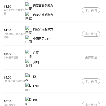
内蒙古锡盟聚力
14:30
未开赛[
2
]
明日之星冠军杯季军
赛
内蒙古锡盟聚力
内蒙古锡盟聚力
14:30
未开赛[
2
]
上海明日之星冠军杯
决赛
中国男足U17
广厦
15:00
未开赛[
2
]
CBA夏季联赛
深圳
IG
15:00
未开赛[
2
]
LPL第三赛段涅槃组
LNG
DK
16:00
未开赛[
2
]
LCK常规赛