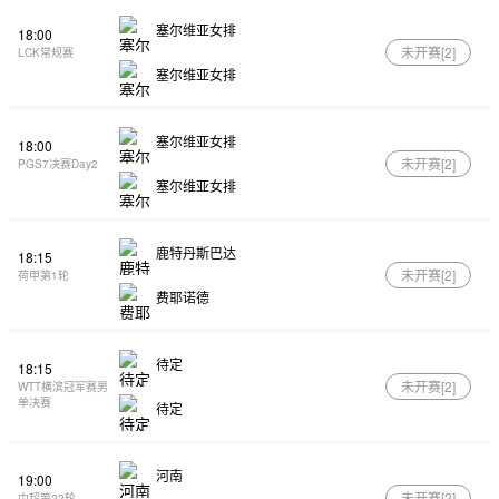
塞尔维亚女排
18:00
未开赛[
2
]
LCK常规赛
塞尔维亚女排
塞尔维亚女排
18:00
未开赛[
2
]
PGS7决赛Day2
塞尔维亚女排
鹿特丹斯巴达
18:15
未开赛[
2
]
荷甲第1轮
费耶诺德
待定
18:15
未开赛[
2
]
WTT横滨冠军赛男
单决赛
待定
河南
19:00
未开赛[
2
]
中超第22轮