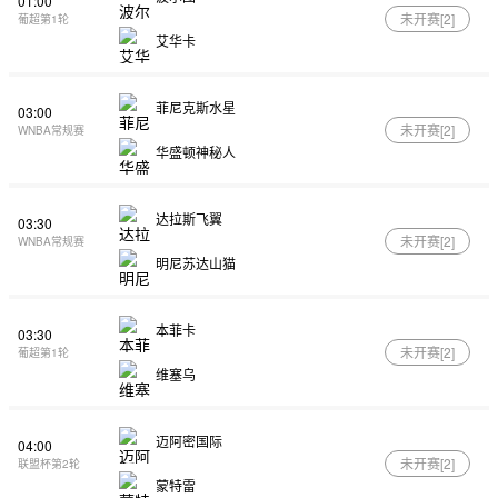
01:00
未开赛[
2
]
葡超第1轮
艾华卡
菲尼克斯水星
03:00
未开赛[
2
]
WNBA常规赛
华盛顿神秘人
达拉斯飞翼
03:30
未开赛[
2
]
WNBA常规赛
明尼苏达山猫
本菲卡
03:30
未开赛[
2
]
葡超第1轮
维塞乌
迈阿密国际
04:00
未开赛[
2
]
联盟杯第2轮
蒙特雷