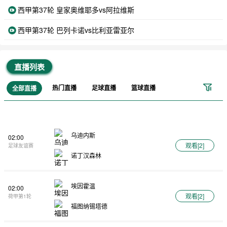
西甲第37轮 皇家奥维耶多vs阿拉维斯
西甲第37轮 巴列卡诺vs比利亚雷亚尔
直播列表
热门直播
足球直播
篮球直播
全部直播
乌迪内斯
02:00
观看[
2
]
足球友谊赛
诺丁汉森林
埃因霍温
02:00
观看[
2
]
荷甲第1轮
福图纳锡塔德