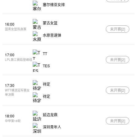
塞尔维亚女排
蒙古女篮
16:00
未开赛[
2
]
国青女篮热身赛
水原音速弹
TT
17:00
未开赛[
2
]
LPL第三赛段登峰组
TES
待定
17:30
未开赛[
2
]
WTT横滨冠军赛女
单决赛
待定
延边龙鼎
18:00
未开赛[
2
]
中甲第18轮
深圳青年人