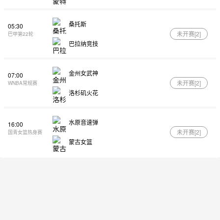
桑托斯
05:30
未开赛[
2
]
巴甲第22轮
巴拉纳竞技
金州女武神
07:00
未开赛[
2
]
WNBA常规赛
洛杉矶火花
水原音速弹
16:00
未开赛[
2
]
国青女篮热身赛
蒙古女篮