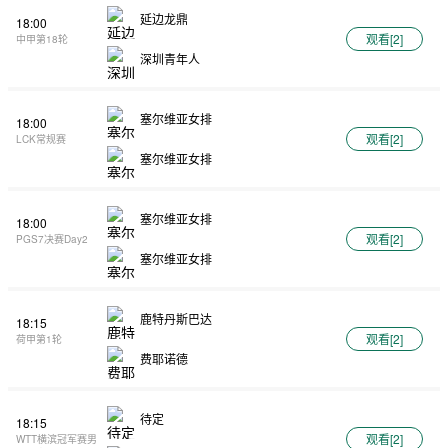
延边龙鼎
18:00
观看[
2
]
中甲第18轮
深圳青年人
塞尔维亚女排
18:00
观看[
2
]
LCK常规赛
塞尔维亚女排
塞尔维亚女排
18:00
观看[
2
]
PGS7决赛Day2
塞尔维亚女排
鹿特丹斯巴达
18:15
观看[
2
]
荷甲第1轮
费耶诺德
待定
18:15
观看[
2
]
WTT横滨冠军赛男