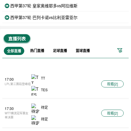
西甲第37轮 皇家奥维耶多vs阿拉维斯
西甲第37轮 巴列卡诺vs比利亚雷亚尔
直播列表
热门直播
足球直播
篮球直播
全部直播
TT
17:00
观看[
2
]
LPL第三赛段登峰组
TES
待定
17:30
观看[
2
]
WTT横滨冠军赛女
单决赛
待定