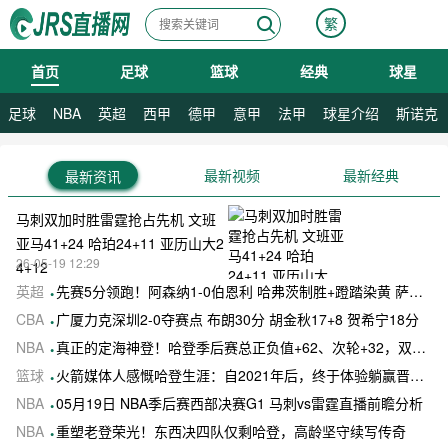
繁
首页
足球
篮球
经典
球星
08月09日 星期日
足球
NBA
英超
西甲
德甲
意甲
法甲
球星介绍
斯诺克
最新视频
最新经典
最新资讯
马刺双加时胜雷霆抢占先机 文班
亚马41+24 哈珀24+11 亚历山大2
26-05-19 12:29
4+12
英超
先赛5分领跑！阿森纳1-0伯恩利 哈弗茨制胜+蹬踏染黄 萨卡献助攻
CBA
广厦力克深圳2-0夺赛点 布朗30分 胡金秋17+8 贺希宁18分
NBA
真正的定海神登！哈登季后赛总正负值+62、次轮+32，双数据领跑骑士全队
篮球
火箭媒体人感慨哈登生涯：自2021年后，终于体验躺赢晋级滋味
NBA
05月19日 NBA季后赛西部决赛G1 马刺vs雷霆直播前瞻分析
NBA
重塑老登荣光！东西决四队仅剩哈登，高龄坚守续写传奇