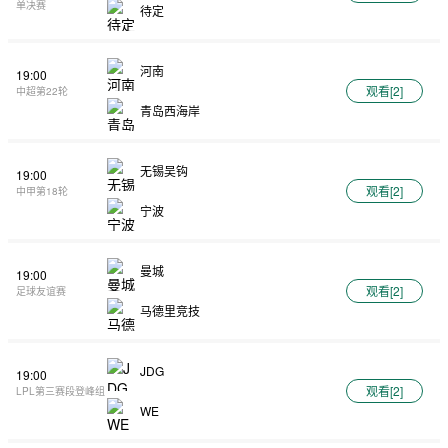
单决赛
待定
河南
19:00
观看[
2
]
中超第22轮
青岛西海岸
无锡吴钩
19:00
观看[
2
]
中甲第18轮
宁波
曼城
19:00
观看[
2
]
足球友谊赛
马德里竞技
JDG
19:00
观看[
2
]
LPL第三赛段登峰组
WE