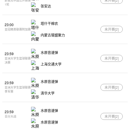
未开赛[
2
]
斯诺克中国公开赛第
1轮
张安达
塔什干棉农
23:00
未开赛[
2
]
亚冠精英联赛附加赛
内蒙古锡盟聚力
水原音速弹
23:59
未开赛[
2
]
亚洲大学生篮球联赛
决赛
上海交通大学
水原音速弹
23:59
未开赛[
2
]
亚洲大学生篮球联赛
季军赛
清华大学
水原音速弹
23:59
未开赛[
2
]
百分大战
水原音速弹