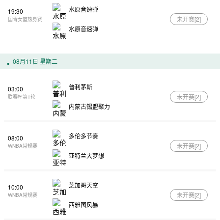
水原音速弹
19:30
未开赛[
2
]
国青女篮热身赛
水原音速弹
08月11日 星期二
普利茅斯
03:00
未开赛[
2
]
联赛杯第1轮
内蒙古锡盟聚力
多伦多节奏
08:00
未开赛[
2
]
WNBA常规赛
亚特兰大梦想
芝加哥天空
10:00
未开赛[
2
]
WNBA常规赛
西雅图风暴