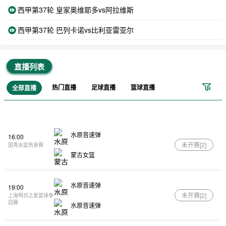
西甲第37轮 皇家奥维耶多vs阿拉维斯
西甲第37轮 巴列卡诺vs比利亚雷亚尔
直播列表
热门直播
足球直播
篮球直播
全部直播
水原音速弹
16:00
未开赛[
2
]
国青女篮热身赛
蒙古女篮
水原音速弹
19:00
未开赛[
2
]
上海明日之星篮球争
冠赛
水原音速弹