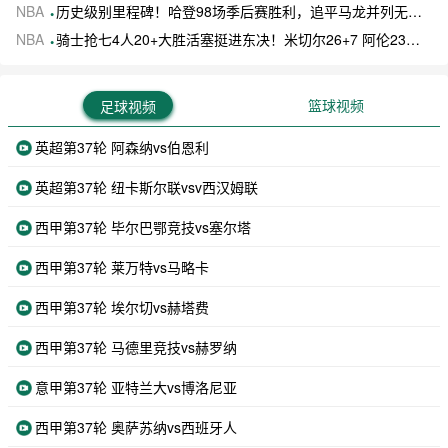
NBA
历史级别里程碑！哈登98场季后赛胜利，追平马龙并列无冠球员历史第一
NBA
骑士抢七4人20+大胜活塞挺进东决！米切尔26+7 阿伦23分 梅里尔23分 詹金斯17分
篮球视频
足球视频
英超第37轮 阿森纳vs伯恩利
英超第37轮 纽卡斯尔联vsv西汉姆联
西甲第37轮 毕尔巴鄂竞技vs塞尔塔
西甲第37轮 莱万特vs马略卡
西甲第37轮 埃尔切vs赫塔费
西甲第37轮 马德里竞技vs赫罗纳
意甲第37轮 亚特兰大vs博洛尼亚
西甲第37轮 奥萨苏纳vs西班牙人