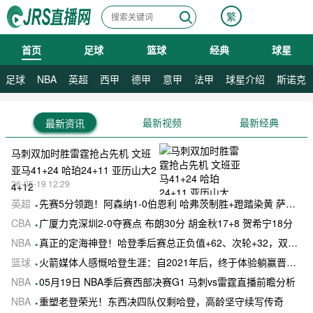
繁
首页
足球
篮球
经典
球星
08月10日 星期一
足球
NBA
英超
西甲
德甲
意甲
法甲
球星介绍
斯诺克
最新视频
最新经典
最新资讯
马刺双加时胜雷霆抢占先机 文班
亚马41+24 哈珀24+11 亚历山大2
26-05-19 12:29
4+12
英超
先赛5分领跑！阿森纳1-0伯恩利 哈弗茨制胜+蹬踏染黄 萨卡献助攻
CBA
广厦力克深圳2-0夺赛点 布朗30分 胡金秋17+8 贺希宁18分
NBA
真正的定海神登！哈登季后赛总正负值+62、次轮+32，双数据领跑骑士全队
篮球
火箭媒体人感慨哈登生涯：自2021年后，终于体验躺赢晋级滋味
NBA
05月19日 NBA季后赛西部决赛G1 马刺vs雷霆直播前瞻分析
NBA
重塑老登荣光！东西决四队仅剩哈登，高龄坚守续写传奇