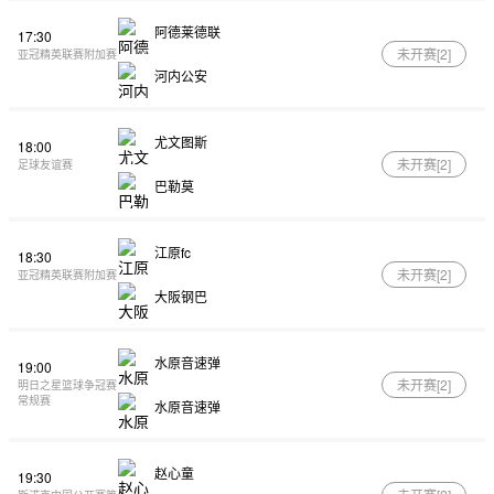
阿德莱德联
17:30
未开赛[
2
]
亚冠精英联赛附加赛
河内公安
尤文图斯
18:00
未开赛[
2
]
足球友谊赛
巴勒莫
江原fc
18:30
未开赛[
2
]
亚冠精英联赛附加赛
大阪钢巴
水原音速弹
19:00
未开赛[
2
]
明日之星篮球争冠赛
常规赛
水原音速弹
赵心童
19:30