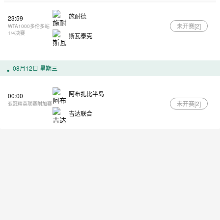
施耐德
23:59
未开赛[
2
]
WTA1000多伦多站
1/4决赛
斯瓦泰克
08月12日 星期三
阿布扎比半岛
00:00
未开赛[
2
]
亚冠精英联赛附加赛
吉达联合