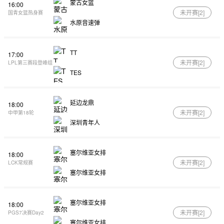
蒙古女篮
16:00
未开赛[
2
]
国青女篮热身赛
水原音速弹
TT
17:00
未开赛[
2
]
LPL第三赛段登峰组
TES
延边龙鼎
18:00
未开赛[
2
]
中甲第18轮
深圳青年人
塞尔维亚女排
18:00
未开赛[
2
]
LCK常规赛
塞尔维亚女排
塞尔维亚女排
18:00
未开赛[
2
]
PGS7决赛Day2
塞尔维亚女排