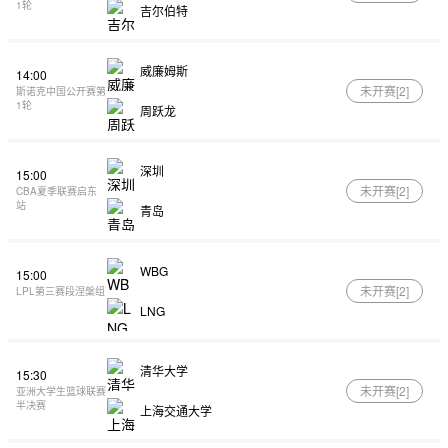
1轮
吉尔伯特
威廉姆斯
14:00
未开赛[
2
]
斯诺克中国公开赛第
1轮
周跃龙
深圳
15:00
未开赛[
2
]
CBA夏季联赛启东
站
青岛
WBG
15:00
未开赛[
2
]
LPL第三赛段涅槃组
LNG
清华大学
15:30
未开赛[
2
]
亚洲大学生篮球联赛
半决赛
上海交通大学