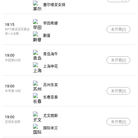
塞尔维亚女排
早田希娜
18:15
未开赛[
2
]
WTT横滨冠军赛女
单1/4决赛
蒯曼
青岛海牛
19:00
未开赛[
2
]
中超第22轮
上海申花
苏州东吴
19:00
未开赛[
2
]
中甲第18轮
长春亚泰
尤文图斯
19:00
未开赛[
2
]
足球友谊赛
国际米兰