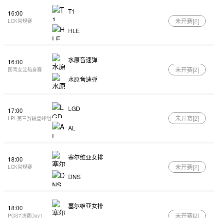
T1
16:00
未开赛[
2
]
LCK常规赛
HLE
水原音速弹
16:00
未开赛[
2
]
国青女篮热身赛
水原音速弹
LGD
17:00
未开赛[
2
]
LPL第三赛段登峰组
AL
塞尔维亚女排
18:00
未开赛[
2
]
LCK常规赛
DNS
塞尔维亚女排
18:00
未开赛[
2
]
PGS7决赛Day1