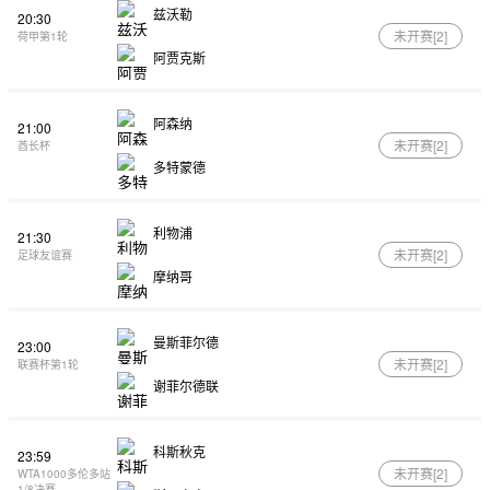
兹沃勒
20:30
未开赛[
2
]
荷甲第1轮
阿贾克斯
阿森纳
21:00
未开赛[
2
]
酋长杯
多特蒙德
利物浦
21:30
未开赛[
2
]
足球友谊赛
摩纳哥
曼斯菲尔德
23:00
未开赛[
2
]
联赛杯第1轮
谢菲尔德联
科斯秋克
23:59
未开赛[
2
]
WTA1000多伦多站
1/8决赛