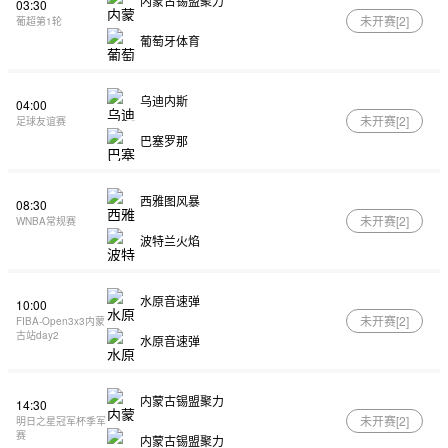
内蒙古锡盟聚力
03:30
未开赛[
2
]
葡超第1轮
葡萄牙体育
乌迪内斯
04:00
未开赛[
2
]
足球友谊赛
巴塞罗那
西雅图风暴
08:30
未开赛[
2
]
WNBA常规赛
波特兰火焰
水原音速弹
10:00
未开赛[
2
]
FIBA-Open3x3内蒙
古站day2
水原音速弹
内蒙古锡盟聚力
14:30
未开赛[
2
]
明日之星冠军杯季军
赛
内蒙古锡盟聚力