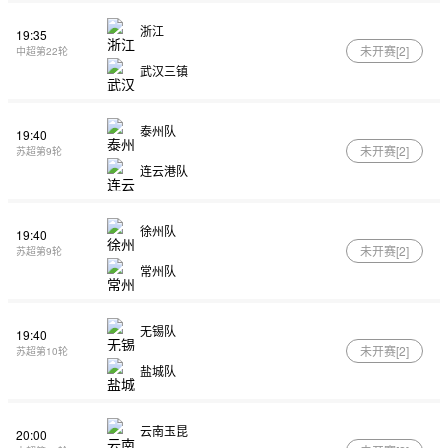
浙江
19:35
未开赛[
2
]
中超第22轮
武汉三镇
泰州队
19:40
未开赛[
2
]
苏超第9轮
连云港队
徐州队
19:40
未开赛[
2
]
苏超第9轮
常州队
无锡队
19:40
未开赛[
2
]
苏超第10轮
盐城队
云南玉昆
20:00