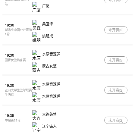
站
广厦
吴宜泽
19:30
未开赛[
2
]
斯诺克中国公开赛第
1轮
姚朋成
水原音速弹
19:30
未开赛[
2
]
国青女篮热身赛
蒙古女篮
水原音速弹
19:30
未开赛[
2
]
亚洲大学生篮球联赛
半决赛
水原音速弹
大连英博
19:35
未开赛[
2
]
中超第22轮
辽宁铁人