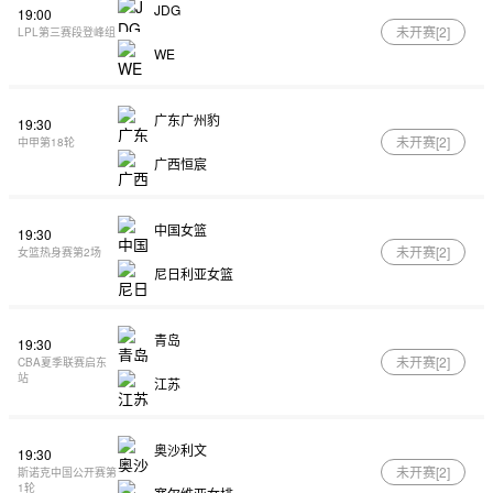
JDG
19:00
未开赛[
2
]
LPL第三赛段登峰组
WE
广东广州豹
19:30
未开赛[
2
]
中甲第18轮
广西恒宸
中国女篮
19:30
未开赛[
2
]
女篮热身赛第2场
尼日利亚女篮
青岛
19:30
未开赛[
2
]
CBA夏季联赛启东
站
江苏
奥沙利文
19:30
未开赛[
2
]
斯诺克中国公开赛第
1轮