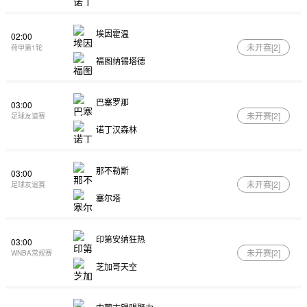
埃因霍温
02:00
未开赛[
2
]
荷甲第1轮
福图纳锡塔德
巴塞罗那
03:00
未开赛[
2
]
足球友谊赛
诺丁汉森林
那不勒斯
03:00
未开赛[
2
]
足球友谊赛
塞尔塔
印第安纳狂热
03:00
未开赛[
2
]
WNBA常规赛
芝加哥天空