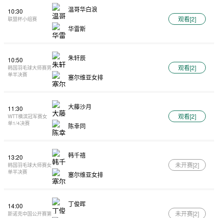
温哥华白浪
10:30
观看[
2
]
联盟杯小组赛
华雷斯
朱轩辰
10:50
观看[
2
]
韩国羽毛球大师赛男
单半决赛
塞尔维亚女排
大藤沙月
11:30
观看[
2
]
WTT横滨冠军赛女
单1/4决赛
陈幸同
韩千禧
13:20
未开赛[
2
]
韩国羽毛球大师赛女
单半决赛
塞尔维亚女排
丁俊晖
14:00
未开赛[
2
]
斯诺克中国公开赛第