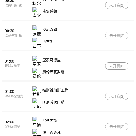
00:30
未开赛[
2
]
联赛杯第1轮
南安普顿
罗瑟汉姆
00:30
未开赛[
2
]
联赛杯第1轮
西布朗
皇家马德里
01:00
未开赛[
2
]
足球友谊赛
费伦茨瓦罗斯
拉斯维加斯王牌
01:00
未开赛[
2
]
WNBA常规赛
明尼苏达山猫
乌迪内斯
02:00
未开赛[
2
]
足球友谊赛
诺丁汉森林