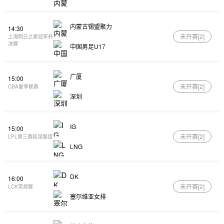
内蒙古锡盟聚力
14:30
未开赛[
2
]
上海明日之星冠军杯
决赛
中国男足U17
广厦
15:00
未开赛[
2
]
CBA夏季联赛
深圳
IG
15:00
未开赛[
2
]
LPL第三赛段涅槃组
LNG
DK
16:00
未开赛[
2
]
LCK常规赛
塞尔维亚女排