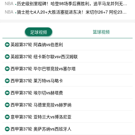
NBA
历史级别里程碑！哈登98场季后赛胜利，追平马龙并列无冠球员历史第一
NBA
骑士抢七4人20+大胜活塞挺进东决！米切尔26+7 阿伦23分 梅里尔23分 詹金斯17分
篮球视频
足球视频
英超第37轮 阿森纳vs伯恩利
英超第37轮 纽卡斯尔联vsv西汉姆联
西甲第37轮 毕尔巴鄂竞技vs塞尔塔
西甲第37轮 莱万特vs马略卡
西甲第37轮 埃尔切vs赫塔费
西甲第37轮 马德里竞技vs赫罗纳
意甲第37轮 亚特兰大vs博洛尼亚
西甲第37轮 奥萨苏纳vs西班牙人