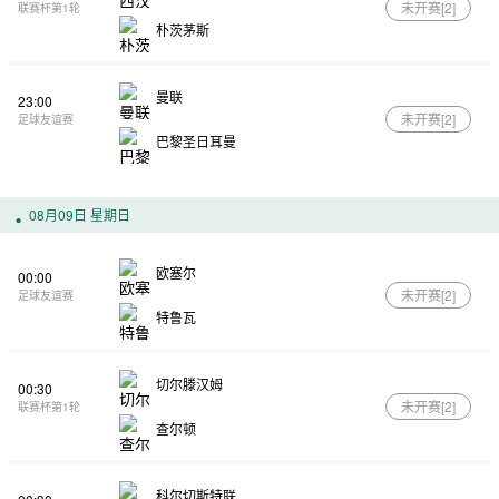
未开赛[
2
]
联赛杯第1轮
朴茨茅斯
曼联
23:00
未开赛[
2
]
足球友谊赛
巴黎圣日耳曼
08月09日 星期日
欧塞尔
00:00
未开赛[
2
]
足球友谊赛
特鲁瓦
切尔滕汉姆
00:30
未开赛[
2
]
联赛杯第1轮
查尔顿
科尔切斯特联