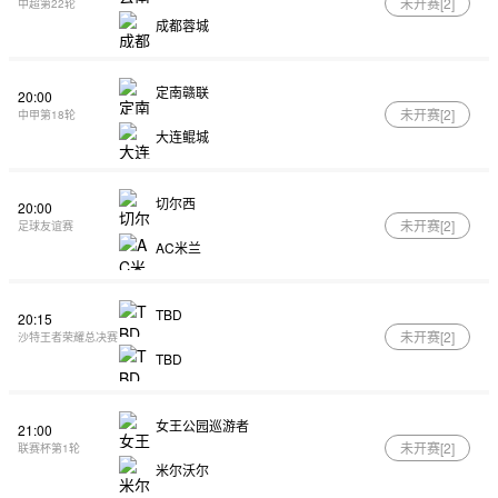
未开赛[
2
]
中超第22轮
成都蓉城
定南赣联
20:00
未开赛[
2
]
中甲第18轮
大连鲲城
切尔西
20:00
未开赛[
2
]
足球友谊赛
AC米兰
TBD
20:15
未开赛[
2
]
沙特王者荣耀总决赛
TBD
女王公园巡游者
21:00
未开赛[
2
]
联赛杯第1轮
米尔沃尔