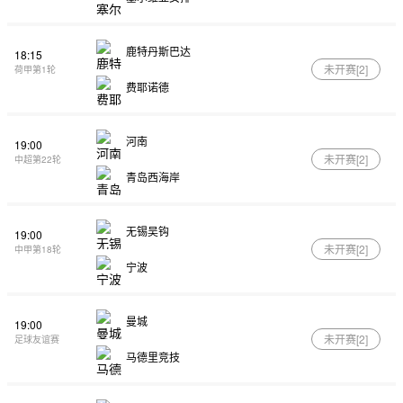
鹿特丹斯巴达
18:15
未开赛[
2
]
荷甲第1轮
费耶诺德
河南
19:00
未开赛[
2
]
中超第22轮
青岛西海岸
无锡吴钩
19:00
未开赛[
2
]
中甲第18轮
宁波
曼城
19:00
未开赛[
2
]
足球友谊赛
马德里竞技