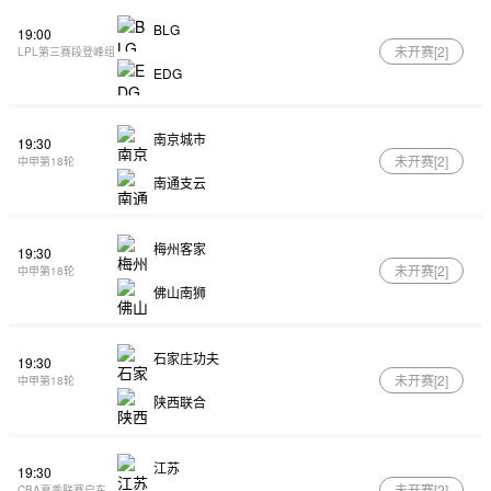
BLG
19:00
未开赛[
2
]
LPL第三赛段登峰组
EDG
南京城市
19:30
未开赛[
2
]
中甲第18轮
南通支云
梅州客家
19:30
未开赛[
2
]
中甲第18轮
佛山南狮
石家庄功夫
19:30
未开赛[
2
]
中甲第18轮
陕西联合
江苏
19:30
未开赛[
2
]
CBA夏季联赛启东