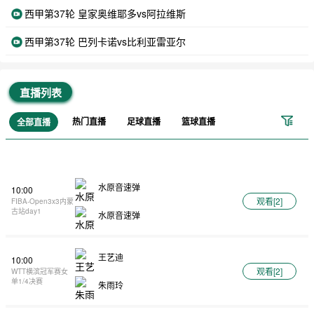
西甲第37轮 皇家奥维耶多vs阿拉维斯
西甲第37轮 巴列卡诺vs比利亚雷亚尔
直播列表
热门直播
足球直播
篮球直播
全部直播
水原音速弹
10:00
观看[
2
]
FIBA-Open3x3内蒙
古站day1
水原音速弹
王艺迪
10:00
观看[
2
]
WTT横滨冠军赛女
单1/4决赛
朱雨玲