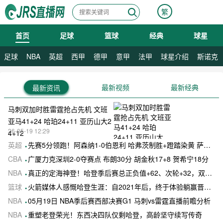
繁
首页
足球
篮球
经典
球星
08月08日 星期六
足球
NBA
英超
西甲
德甲
意甲
法甲
球星介绍
斯诺克
最新视频
最新经典
最新资讯
马刺双加时胜雷霆抢占先机 文班
亚马41+24 哈珀24+11 亚历山大2
26-05-19 12:29
4+12
英超
先赛5分领跑！阿森纳1-0伯恩利 哈弗茨制胜+蹬踏染黄 萨卡献助攻
CBA
广厦力克深圳2-0夺赛点 布朗30分 胡金秋17+8 贺希宁18分
NBA
真正的定海神登！哈登季后赛总正负值+62、次轮+32，双数据领跑骑士全队
篮球
火箭媒体人感慨哈登生涯：自2021年后，终于体验躺赢晋级滋味
NBA
05月19日 NBA季后赛西部决赛G1 马刺vs雷霆直播前瞻分析
NBA
重塑老登荣光！东西决四队仅剩哈登，高龄坚守续写传奇