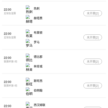
热刺
22:00
未开赛[
2
]
足球友谊赛
赫塔费
布莱顿
22:00
未开赛[
2
]
足球友谊赛
罗马
德比郡
22:00
未开赛[
2
]
联赛杯第1轮
林肯城
斯旺西
22:00
未开赛[
2
]
联赛杯第1轮
伯明翰
西汉姆联
22:00