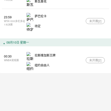
斯瓦泰克
萨巴伦卡
23:59
未开赛[
2
]
WTA1000多伦多站
1/8决赛
待定
08月10日 星期一
拉斯维加斯王牌
00:30
未开赛[
2
]
WNBA常规赛
纽约自由人