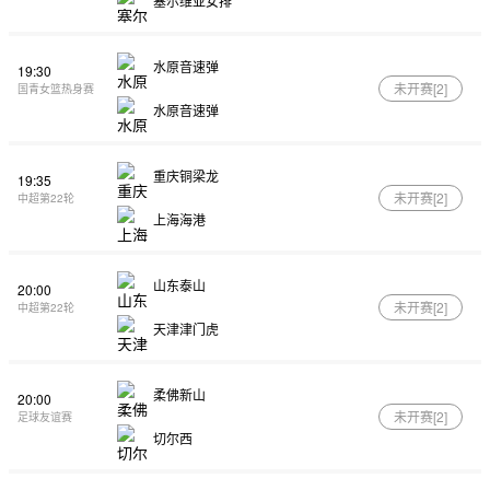
塞尔维亚女排
水原音速弹
19:30
未开赛[
2
]
国青女篮热身赛
水原音速弹
重庆铜梁龙
19:35
未开赛[
2
]
中超第22轮
上海海港
山东泰山
20:00
未开赛[
2
]
中超第22轮
天津津门虎
柔佛新山
20:00
未开赛[
2
]
足球友谊赛
切尔西