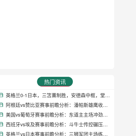
热门资讯
英格兰0-1日本，三笘薰制胜，安德森中框，堂安律、中村敬斗造险
阿根廷vs赞比亚赛事前瞻分析：潘帕斯雄鹰收官热身
美国vs葡萄牙赛事前瞻分析：东道主主场冲劲遇残阵葡萄牙
西班牙vs埃及赛事前瞻分析：斗牛士传控碾压，法老军团缺核迎战
英格兰vs日本赛事前瞻分析：三狮军团主场练兵，蓝武士挑战欧洲豪强