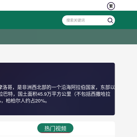
繁
巴特，国土面积45.9万平方公里（不包括西撒哈拉
%，柏柏尔人约占20%。
热门视频