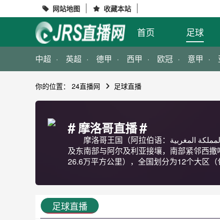
网站地图
收藏本站


首页
足球
中超
英超
德甲
西甲
欧冠
意甲
你的位置：
24直播网
足球直播
#
#
摩洛哥直播
摩洛哥王国（阿拉伯语：المملكة المغربية，The Kingdom of Morocco，Le Royaume du Maroc‎），简称摩洛哥，是非洲西北部的一个沿海阿拉伯国家，东部以
及东南部与阿尔及利亚接壤，南部紧邻西撒
26.6万平方公里），全国划分为12个大区（
足球直播