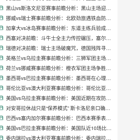
黑山vs斯洛文尼亚赛事前瞻分析：黑山主场迎战残阵斯洛文尼亚，防线博弈成关键
挪威vs瑞士赛事前瞻分析：北欧劲旅遇铁血防线，攻防博弈一触即发
加拿大vs冰岛赛事前瞻分析：东道主练兵验成色，北欧劲旅守字当头
西塞对决前瞻：斗牛士全主力传控碾压，塞尔维亚残阵客场求自保
瑞德对决前瞻：瑞士主场破魔咒，德国残阵寻突破
英格兰vs乌拉圭赛事前瞻分析：三狮军团主场练兵寻复仇，乌拉圭核心领衔抗强敌
荷兰vs挪威赛事前瞻分析：橙衣军团主场争胜稳势，挪威双核缺阵遇劲敌
墨西哥vs巴拉圭赛事前瞻分析：墨西哥在心理方面占优
哥伦比亚vs澳大利亚赛事前瞻分析：哥伦比亚整体状态相当出色
美国vs乌拉圭赛事前瞻分析：美国近期在攻防两端均表现不俗
对安哥拉休战只是“保养模式” 斯卡洛尼亲口确认大马丁仍是铁打主力
巴西vs塞内加尔赛事前瞻分析：巴西本赛季表现极为出色
美国vs巴拉圭赛事前瞻分析：美国队近10场比赛状态稳定
委内瑞拉vs澳大利亚赛事前瞻分析：委内瑞拉需调整状态