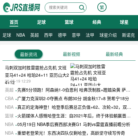
繁
首页
足球
篮球
经典
球星
08月07日 星期五
08月08日 星期六
足球
NBA
英超
西甲
德甲
意甲
法甲
球星介绍
斯诺克
最新视频
最新经典
最新资讯
马刺双加时胜雷霆抢占先机 文班
亚马41+24 哈珀24+11 亚历山大2
26-05-19 12:29
4+12
英超
先赛5分领跑！阿森纳1-0伯恩利 哈弗茨制胜+蹬踏染黄 萨卡献助攻
CBA
广厦力克深圳2-0夺赛点 布朗30分 胡金秋17+8 贺希宁18分
NBA
真正的定海神登！哈登季后赛总正负值+62、次轮+32，双数据领跑骑士全队
篮球
火箭媒体人感慨哈登生涯：自2021年后，终于体验躺赢晋级滋味
NBA
05月19日 NBA季后赛西部决赛G1 马刺vs雷霆直播前瞻分析
NBA
重塑老登荣光！东西决四队仅剩哈登，高龄坚守续写传奇