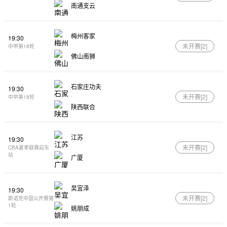
南通支云
梅州客家
19:30
未开赛[
2
]
中甲第18轮
佛山南狮
石家庄功夫
19:30
未开赛[
2
]
中甲第18轮
陕西联合
江苏
19:30
未开赛[
2
]
CBA夏季联赛启东
站
广厦
吴宜泽
19:30
未开赛[
2
]
斯诺克中国公开赛第
1轮
姚朋成