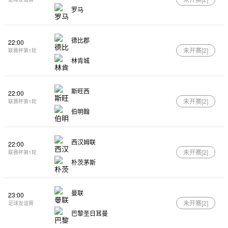
罗马
德比郡
22:00
未开赛[
2
]
联赛杯第1轮
林肯城
斯旺西
22:00
未开赛[
2
]
联赛杯第1轮
伯明翰
西汉姆联
22:00
未开赛[
2
]
联赛杯第1轮
朴茨茅斯
曼联
23:00
未开赛[
2
]
足球友谊赛
巴黎圣日耳曼