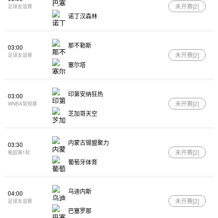
未开赛[
2
]
足球友谊赛
诺丁汉森林
那不勒斯
03:00
未开赛[
2
]
足球友谊赛
塞尔塔
印第安纳狂热
03:00
未开赛[
2
]
WNBA常规赛
芝加哥天空
内蒙古锡盟聚力
03:30
未开赛[
2
]
葡超第1轮
葡萄牙体育
乌迪内斯
04:00
未开赛[
2
]
足球友谊赛
巴塞罗那