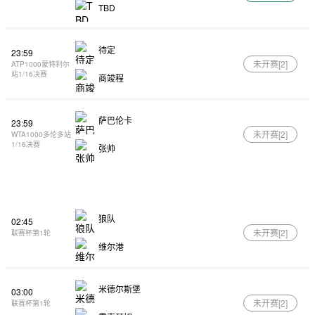
TBD
待定
23:59
未开赛[
2
]
ATP1000蒙特利尔
站1/16决赛
商竣程
萨巴伦卡
23:59
未开赛[
2
]
WTA1000多伦多站
1/16决赛
张帅
狼队
02:45
未开赛[
2
]
联赛杯第1轮
维尔港
米德尔斯堡
03:00
未开赛[
2
]
联赛杯第1轮