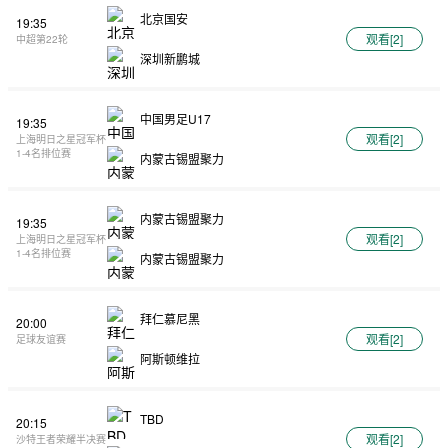
北京国安
19:35
观看[
2
]
中超第22轮
深圳新鹏城
中国男足U17
19:35
观看[
2
]
上海明日之星冠军杯
1-4名排位赛
内蒙古锡盟聚力
内蒙古锡盟聚力
19:35
观看[
2
]
上海明日之星冠军杯
1-4名排位赛
内蒙古锡盟聚力
拜仁慕尼黑
20:00
观看[
2
]
足球友谊赛
阿斯顿维拉
TBD
20:15
观看[
2
]
沙特王者荣耀半决赛