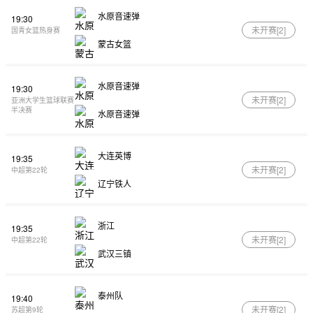
水原音速弹
19:30
未开赛[
2
]
国青女篮热身赛
蒙古女篮
水原音速弹
19:30
未开赛[
2
]
亚洲大学生篮球联赛
半决赛
水原音速弹
大连英博
19:35
未开赛[
2
]
中超第22轮
辽宁铁人
浙江
19:35
未开赛[
2
]
中超第22轮
武汉三镇
泰州队
19:40
未开赛[
2
]
苏超第9轮