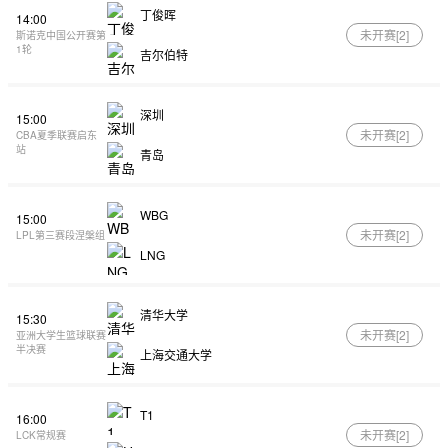
丁俊晖
14:00
未开赛[
2
]
斯诺克中国公开赛第
1轮
吉尔伯特
深圳
15:00
未开赛[
2
]
CBA夏季联赛启东
站
青岛
WBG
15:00
未开赛[
2
]
LPL第三赛段涅槃组
LNG
清华大学
15:30
未开赛[
2
]
亚洲大学生篮球联赛
半决赛
上海交通大学
T1
16:00
未开赛[
2
]
LCK常规赛