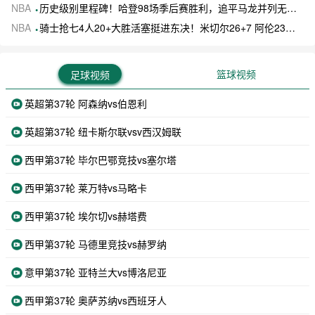
NBA
历史级别里程碑！哈登98场季后赛胜利，追平马龙并列无冠球员历史第一
NBA
骑士抢七4人20+大胜活塞挺进东决！米切尔26+7 阿伦23分 梅里尔23分 詹金斯17分
篮球视频
足球视频
英超第37轮 阿森纳vs伯恩利
英超第37轮 纽卡斯尔联vsv西汉姆联
西甲第37轮 毕尔巴鄂竞技vs塞尔塔
西甲第37轮 莱万特vs马略卡
西甲第37轮 埃尔切vs赫塔费
西甲第37轮 马德里竞技vs赫罗纳
意甲第37轮 亚特兰大vs博洛尼亚
西甲第37轮 奥萨苏纳vs西班牙人