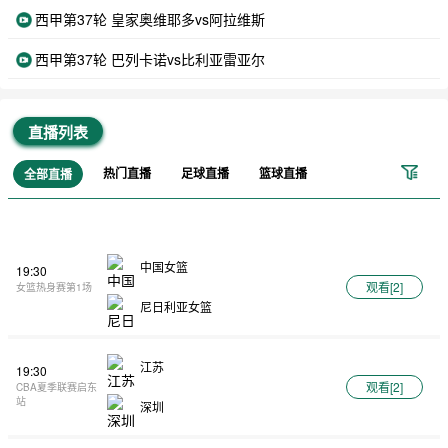
西甲第37轮 皇家奥维耶多vs阿拉维斯
西甲第37轮 巴列卡诺vs比利亚雷亚尔
直播列表
热门直播
足球直播
篮球直播
全部直播
中国女篮
19:30
观看[
2
]
女篮热身赛第1场
尼日利亚女篮
江苏
19:30
观看[
2
]
CBA夏季联赛启东
站
深圳