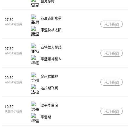
雷克瑟姆
菲尼克斯水星
07:30
未开赛[
2
]
WNBA常规赛
康涅狄格太阳
亚特兰大梦想
07:30
未开赛[
2
]
WNBA常规赛
华盛顿神秘人
金州女武神
09:30
未开赛[
2
]
WNBA常规赛
达拉斯飞翼
温哥华白浪
10:30
未开赛[
2
]
联盟杯小组赛
华雷斯