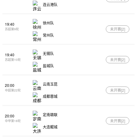
连云港队
徐州队
19:40
未开赛[
2
]
苏超第9轮
常州队
无锡队
19:40
未开赛[
2
]
苏超第10轮
盐城队
云南玉昆
20:00
未开赛[
2
]
中超第22轮
成都蓉城
定南赣联
20:00
未开赛[
2
]
中甲第18轮
大连鲲城