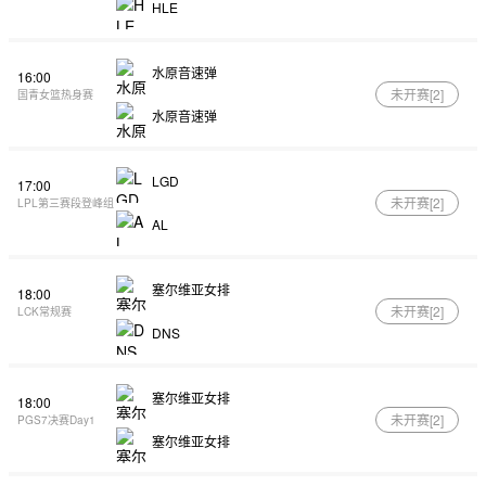
HLE
水原音速弹
16:00
未开赛[
2
]
国青女篮热身赛
水原音速弹
LGD
17:00
未开赛[
2
]
LPL第三赛段登峰组
AL
塞尔维亚女排
18:00
未开赛[
2
]
LCK常规赛
DNS
塞尔维亚女排
18:00
未开赛[
2
]
PGS7决赛Day1
塞尔维亚女排