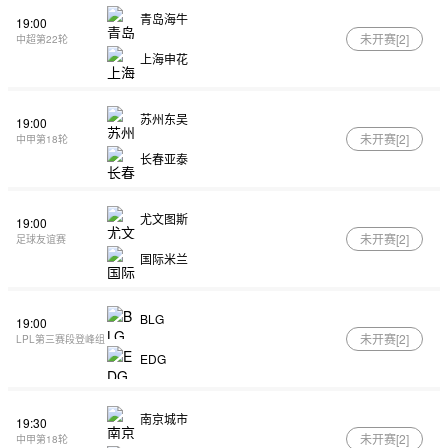
青岛海牛
19:00
未开赛[
2
]
中超第22轮
上海申花
苏州东吴
19:00
未开赛[
2
]
中甲第18轮
长春亚泰
尤文图斯
19:00
未开赛[
2
]
足球友谊赛
国际米兰
BLG
19:00
未开赛[
2
]
LPL第三赛段登峰组
EDG
南京城市
19:30
未开赛[
2
]
中甲第18轮