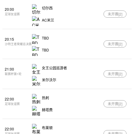
切尔西
20:00
未开赛[
2
]
足球友谊赛
AC米兰
TBD
20:15
未开赛[
2
]
沙特王者荣耀总决赛
TBD
女王公园巡游者
21:00
未开赛[
2
]
联赛杯第1轮
米尔沃尔
热刺
22:00
未开赛[
2
]
足球友谊赛
赫塔费
布莱顿
22:00
未开赛[
2
]
足球友谊赛