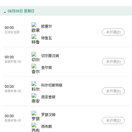
08月09日 星期日
欧塞尔
00:00
未开赛[
2
]
足球友谊赛
特鲁瓦
切尔滕汉姆
00:30
未开赛[
2
]
联赛杯第1轮
查尔顿
科尔切斯特联
00:30
未开赛[
2
]
联赛杯第1轮
南安普顿
罗瑟汉姆
00:30
未开赛[
2
]
联赛杯第1轮
西布朗