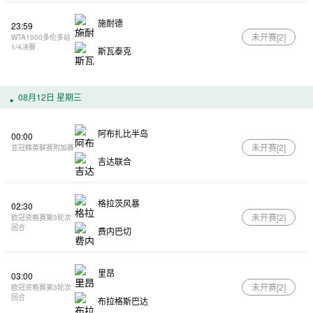
施耐德
23:59
未开赛[
2
]
WTA1000多伦多站
1/4决赛
斯瓦泰克
08月12日 星期三
阿布扎比半岛
00:00
未开赛[
2
]
亚冠精英联赛附加赛
吉达联合
格拉茨风暴
02:30
未开赛[
2
]
欧冠资格赛第3轮次
回合
费内巴切
里昂
03:00
未开赛[
2
]
欧冠资格赛第3轮次
回合
布拉格斯巴达