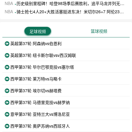
NBA
历史级别里程碑！哈登98场季后赛胜利，追平马龙并列无冠球员历史第一
NBA
骑士抢七4人20+大胜活塞挺进东决！米切尔26+7 阿伦23分 梅里尔23分 詹金斯17分
篮球视频
足球视频
英超第37轮 阿森纳vs伯恩利
英超第37轮 纽卡斯尔联vsv西汉姆联
西甲第37轮 毕尔巴鄂竞技vs塞尔塔
西甲第37轮 莱万特vs马略卡
西甲第37轮 埃尔切vs赫塔费
西甲第37轮 马德里竞技vs赫罗纳
意甲第37轮 亚特兰大vs博洛尼亚
西甲第37轮 奥萨苏纳vs西班牙人