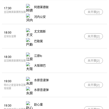
阿德莱德联
17:30
未开赛[
2
]
亚冠精英联赛附加赛
河内公安
尤文图斯
18:00
未开赛[
2
]
足球友谊赛
巴勒莫
江原fc
18:30
未开赛[
2
]
亚冠精英联赛附加赛
大阪钢巴
水原音速弹
19:00
未开赛[
2
]
明日之星篮球争冠赛
常规赛
水原音速弹
赵心童
19:30