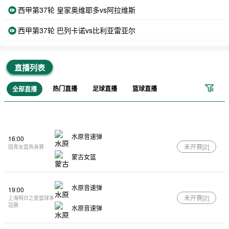
西甲第37轮 皇家奥维耶多vs阿拉维斯
西甲第37轮 巴列卡诺vs比利亚雷亚尔
直播列表
热门直播
足球直播
篮球直播
全部直播
水原音速弹
16:00
未开赛[
2
]
国青女篮热身赛
蒙古女篮
水原音速弹
19:00
未开赛[
2
]
上海明日之星篮球争
冠赛
水原音速弹