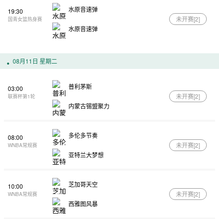
水原音速弹
19:30
未开赛[
2
]
国青女篮热身赛
水原音速弹
08月11日 星期二
普利茅斯
03:00
未开赛[
2
]
联赛杯第1轮
内蒙古锡盟聚力
多伦多节奏
08:00
未开赛[
2
]
WNBA常规赛
亚特兰大梦想
芝加哥天空
10:00
未开赛[
2
]
WNBA常规赛
西雅图风暴