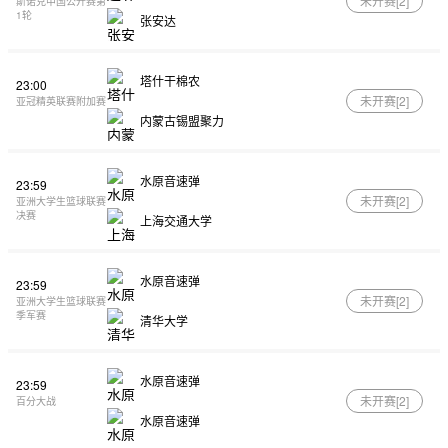
未开赛[
2
]
斯诺克中国公开赛第
1轮
张安达
塔什干棉农
23:00
未开赛[
2
]
亚冠精英联赛附加赛
内蒙古锡盟聚力
水原音速弹
23:59
未开赛[
2
]
亚洲大学生篮球联赛
决赛
上海交通大学
水原音速弹
23:59
未开赛[
2
]
亚洲大学生篮球联赛
季军赛
清华大学
水原音速弹
23:59
未开赛[
2
]
百分大战
水原音速弹