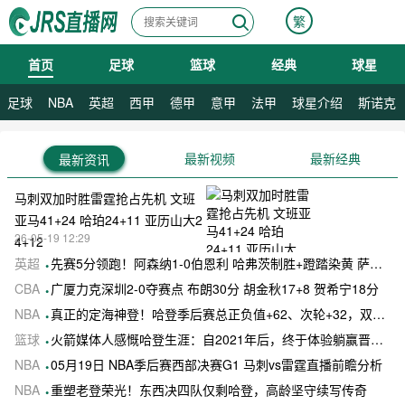
繁
首页
足球
篮球
经典
球星
08月10日 星期一
足球
NBA
英超
西甲
德甲
意甲
法甲
球星介绍
斯诺克
最新视频
最新经典
最新资讯
马刺双加时胜雷霆抢占先机 文班
亚马41+24 哈珀24+11 亚历山大2
26-05-19 12:29
4+12
英超
先赛5分领跑！阿森纳1-0伯恩利 哈弗茨制胜+蹬踏染黄 萨卡献助攻
CBA
广厦力克深圳2-0夺赛点 布朗30分 胡金秋17+8 贺希宁18分
NBA
真正的定海神登！哈登季后赛总正负值+62、次轮+32，双数据领跑骑士全队
篮球
火箭媒体人感慨哈登生涯：自2021年后，终于体验躺赢晋级滋味
NBA
05月19日 NBA季后赛西部决赛G1 马刺vs雷霆直播前瞻分析
NBA
重塑老登荣光！东西决四队仅剩哈登，高龄坚守续写传奇