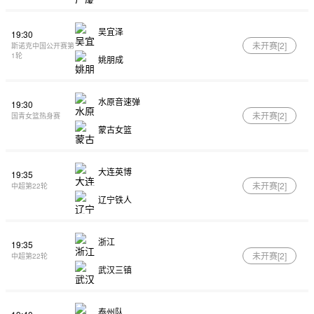
吴宜泽
19:30
未开赛[
2
]
斯诺克中国公开赛第
1轮
姚朋成
水原音速弹
19:30
未开赛[
2
]
国青女篮热身赛
蒙古女篮
大连英博
19:35
未开赛[
2
]
中超第22轮
辽宁铁人
浙江
19:35
未开赛[
2
]
中超第22轮
武汉三镇
泰州队