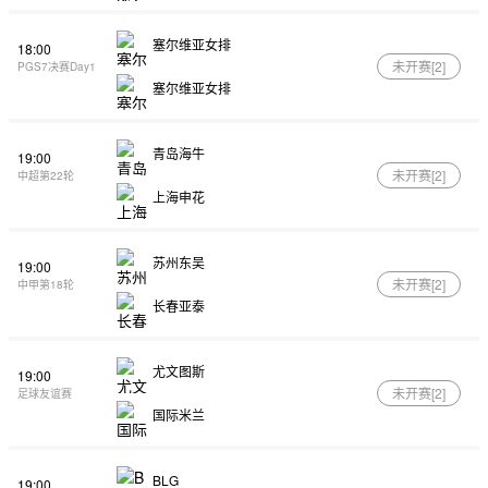
塞尔维亚女排
18:00
未开赛[
2
]
PGS7决赛Day1
塞尔维亚女排
青岛海牛
19:00
未开赛[
2
]
中超第22轮
上海申花
苏州东吴
19:00
未开赛[
2
]
中甲第18轮
长春亚泰
尤文图斯
19:00
未开赛[
2
]
足球友谊赛
国际米兰
BLG
19:00