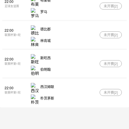
布莱顿
22:00
未开赛[
2
]
足球友谊赛
罗马
德比郡
22:00
未开赛[
2
]
联赛杯第1轮
林肯城
斯旺西
22:00
未开赛[
2
]
联赛杯第1轮
伯明翰
西汉姆联
22:00
未开赛[
2
]
联赛杯第1轮
朴茨茅斯