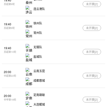
19:40
未开赛[
2
]
苏超第9轮
连云港队
徐州队
19:40
未开赛[
2
]
苏超第9轮
常州队
无锡队
19:40
未开赛[
2
]
苏超第10轮
盐城队
云南玉昆
20:00
未开赛[
2
]
中超第22轮
成都蓉城
定南赣联
20:00
未开赛[
2
]
中甲第18轮
大连鲲城