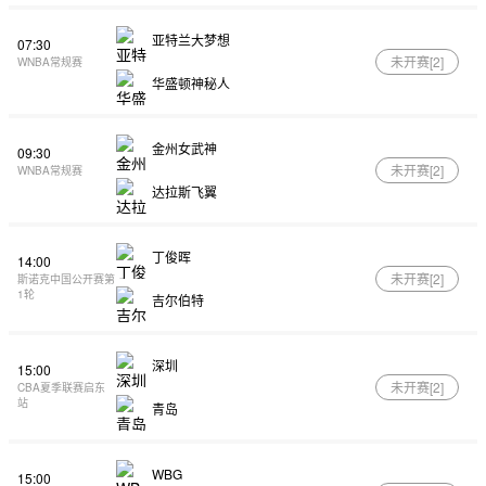
亚特兰大梦想
07:30
未开赛[
2
]
WNBA常规赛
华盛顿神秘人
金州女武神
09:30
未开赛[
2
]
WNBA常规赛
达拉斯飞翼
丁俊晖
14:00
未开赛[
2
]
斯诺克中国公开赛第
1轮
吉尔伯特
深圳
15:00
未开赛[
2
]
CBA夏季联赛启东
站
青岛
WBG
15:00