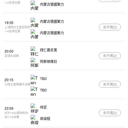
1-4名排位赛
内蒙古锡盟聚力
内蒙古锡盟聚力
19:35
未开赛[
2
]
上海明日之星冠军杯
1-4名排位赛
内蒙古锡盟聚力
拜仁慕尼黑
20:00
未开赛[
2
]
足球友谊赛
阿斯顿维拉
TBD
20:15
未开赛[
2
]
沙特王者荣耀半决赛
TBD
待定
23:59
未开赛[
2
]
ATP1000蒙特利尔
站1/16决赛
商竣程