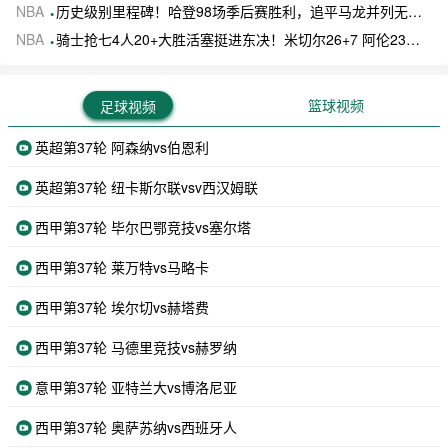
NBA
历史级别里程碑！哈登98场季后赛胜利，追平马龙并列无冠球员历史第一
NBA
骑士抢七4人20+大胜活塞挺进东决！米切尔26+7 阿伦23分 梅里尔23分 詹金斯17分
篮球视频
足球视频
英超第37轮 阿森纳vs伯恩利
英超第37轮 纽卡斯尔联vsv西汉姆联
西甲第37轮 毕尔巴鄂竞技vs塞尔塔
西甲第37轮 莱万特vs马略卡
西甲第37轮 埃尔切vs赫塔费
西甲第37轮 马德里竞技vs赫罗纳
意甲第37轮 亚特兰大vs博洛尼亚
西甲第37轮 奥萨苏纳vs西班牙人