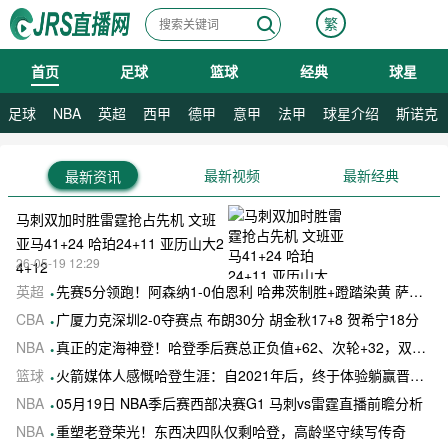
繁
首页
足球
篮球
经典
球星
08月07日 星期五
足球
NBA
英超
西甲
德甲
意甲
法甲
球星介绍
斯诺克
最新视频
最新经典
最新资讯
马刺双加时胜雷霆抢占先机 文班
亚马41+24 哈珀24+11 亚历山大2
26-05-19 12:29
4+12
英超
先赛5分领跑！阿森纳1-0伯恩利 哈弗茨制胜+蹬踏染黄 萨卡献助攻
CBA
广厦力克深圳2-0夺赛点 布朗30分 胡金秋17+8 贺希宁18分
NBA
真正的定海神登！哈登季后赛总正负值+62、次轮+32，双数据领跑骑士全队
篮球
火箭媒体人感慨哈登生涯：自2021年后，终于体验躺赢晋级滋味
NBA
05月19日 NBA季后赛西部决赛G1 马刺vs雷霆直播前瞻分析
NBA
重塑老登荣光！东西决四队仅剩哈登，高龄坚守续写传奇