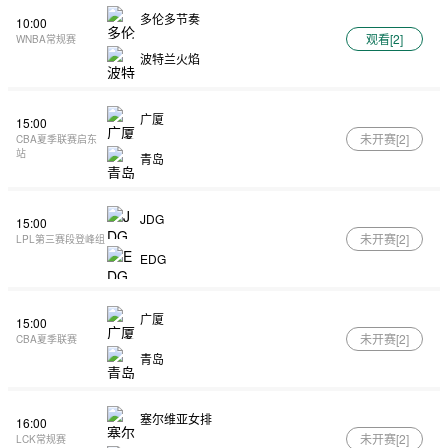
多伦多节奏
10:00
观看[
2
]
WNBA常规赛
波特兰火焰
广厦
15:00
未开赛[
2
]
CBA夏季联赛启东
站
青岛
JDG
15:00
未开赛[
2
]
LPL第三赛段登峰组
EDG
广厦
15:00
未开赛[
2
]
CBA夏季联赛
青岛
塞尔维亚女排
16:00
未开赛[
2
]
LCK常规赛