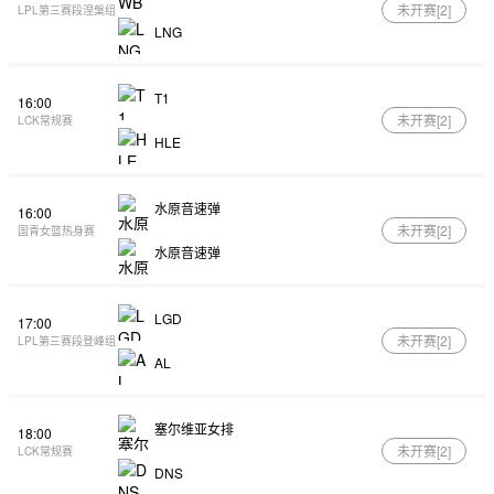
未开赛[
2
]
LPL第三赛段涅槃组
LNG
T1
16:00
未开赛[
2
]
LCK常规赛
HLE
水原音速弹
16:00
未开赛[
2
]
国青女篮热身赛
水原音速弹
LGD
17:00
未开赛[
2
]
LPL第三赛段登峰组
AL
塞尔维亚女排
18:00
未开赛[
2
]
LCK常规赛
DNS