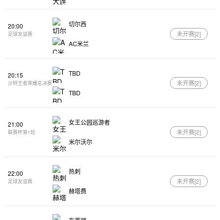
切尔西
20:00
未开赛[
2
]
足球友谊赛
AC米兰
TBD
20:15
未开赛[
2
]
沙特王者荣耀总决赛
TBD
女王公园巡游者
21:00
未开赛[
2
]
联赛杯第1轮
米尔沃尔
热刺
22:00
未开赛[
2
]
足球友谊赛
赫塔费