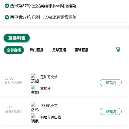
西甲第37轮 皇家奥维耶多vs阿拉维斯
西甲第37轮 巴列卡诺vs比利亚雷亚尔
直播列表
热门直播
足球直播
篮球直播
全部直播
芝加哥火焰
08:30
观看[
2
]
联盟杯小组赛
拿加沙
洛杉矶火花
09:00
观看[
2
]
WNBA常规赛
明尼苏达山猫