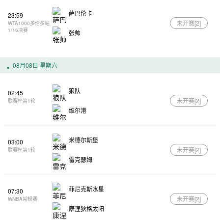
萨巴伦卡
23:59
未开赛[
2
]
WTA1000多伦多站
1/16决赛
张帅
08月08日 星期六
狼队
02:45
未开赛[
2
]
联赛杯第1轮
维尔港
米德尔斯堡
03:00
未开赛[
2
]
联赛杯第1轮
雷克瑟姆
菲尼克斯水星
07:30
未开赛[
2
]
WNBA常规赛
康涅狄格太阳