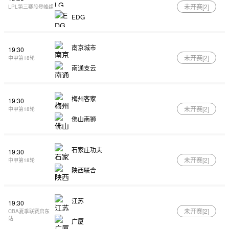
未开赛[
2
]
LPL第三赛段登峰组
EDG
南京城市
19:30
未开赛[
2
]
中甲第18轮
南通支云
梅州客家
19:30
未开赛[
2
]
中甲第18轮
佛山南狮
石家庄功夫
19:30
未开赛[
2
]
中甲第18轮
陕西联合
江苏
19:30
未开赛[
2
]
CBA夏季联赛启东
站
广厦