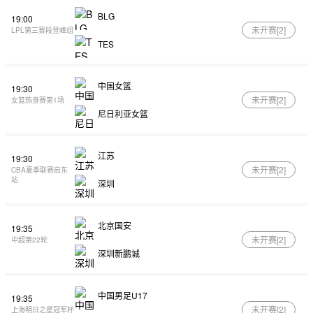
BLG
19:00
未开赛[
2
]
LPL第三赛段登峰组
TES
中国女篮
19:30
未开赛[
2
]
女篮热身赛第1场
尼日利亚女篮
江苏
19:30
未开赛[
2
]
CBA夏季联赛启东
站
深圳
北京国安
19:35
未开赛[
2
]
中超第22轮
深圳新鹏城
中国男足U17
19:35
未开赛[
2
]
上海明日之星冠军杯