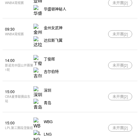
未开赛[
2
]
WNBA常规赛
华盛顿神秘人
金州女武神
09:30
未开赛[
2
]
WNBA常规赛
达拉斯飞翼
丁俊晖
14:00
未开赛[
2
]
斯诺克中国公开赛第
1轮
吉尔伯特
深圳
15:00
未开赛[
2
]
CBA夏季联赛启东
站
青岛
WBG
15:00
未开赛[
2
]
LPL第三赛段涅槃组
LNG