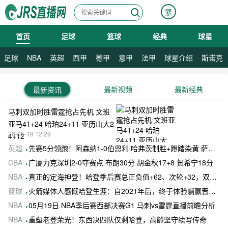
繁
首页
足球
篮球
经典
球星
08月07日 星期五
足球
NBA
英超
西甲
德甲
意甲
法甲
球星介绍
斯诺克
最新视频
最新经典
最新资讯
马刺双加时胜雷霆抢占先机 文班
亚马41+24 哈珀24+11 亚历山大2
26-05-19 12:29
4+12
英超
先赛5分领跑！阿森纳1-0伯恩利 哈弗茨制胜+蹬踏染黄 萨卡献助攻
CBA
广厦力克深圳2-0夺赛点 布朗30分 胡金秋17+8 贺希宁18分
NBA
真正的定海神登！哈登季后赛总正负值+62、次轮+32，双数据领跑骑士全队
篮球
火箭媒体人感慨哈登生涯：自2021年后，终于体验躺赢晋级滋味
NBA
05月19日 NBA季后赛西部决赛G1 马刺vs雷霆直播前瞻分析
NBA
重塑老登荣光！东西决四队仅剩哈登，高龄坚守续写传奇