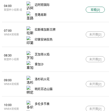
迈阿密国际
04:00
观看[
2
]
联盟杯小组赛-组
圣路易斯
拉斯维加斯王牌
07:00
未开赛[
2
]
WNBA常规赛
印第安纳狂热
芝加哥火焰
08:30
未开赛[
2
]
联盟杯小组赛
拿加沙
洛杉矶火花
09:00
未开赛[
2
]
WNBA常规赛
明尼苏达山猫
多伦多节奏
10:00
未开赛[
2
]
WNBA常规赛