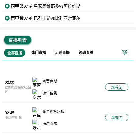
西甲第37轮 皇家奥维耶多vs阿拉维斯
西甲第37轮 巴列卡诺vs比利亚雷亚尔
直播列表
热门直播
足球直播
篮球直播
全部直播
阿贾克斯
02:00
观看[
2
]
欧协联资格赛3首回
合
谢尔伯恩
布里斯托尔城
02:45
观看[
2
]
联赛杯第1轮
沃尔索尔