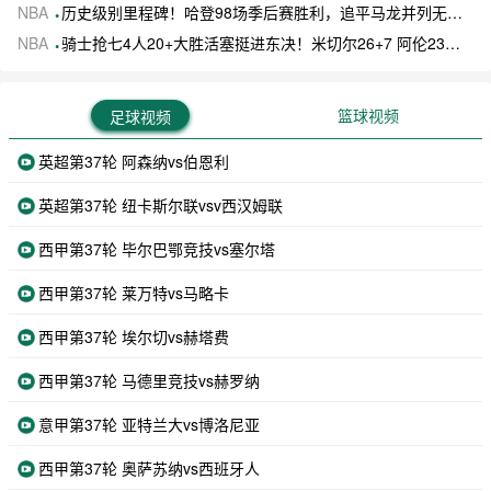
NBA
历史级别里程碑！哈登98场季后赛胜利，追平马龙并列无冠球员历史第一
NBA
骑士抢七4人20+大胜活塞挺进东决！米切尔26+7 阿伦23分 梅里尔23分 詹金斯17分
篮球视频
足球视频
英超第37轮 阿森纳vs伯恩利
英超第37轮 纽卡斯尔联vsv西汉姆联
西甲第37轮 毕尔巴鄂竞技vs塞尔塔
西甲第37轮 莱万特vs马略卡
西甲第37轮 埃尔切vs赫塔费
西甲第37轮 马德里竞技vs赫罗纳
意甲第37轮 亚特兰大vs博洛尼亚
西甲第37轮 奥萨苏纳vs西班牙人