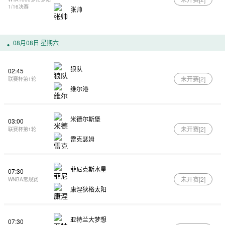
1/16决赛
张帅
08月08日 星期六
狼队
02:45
未开赛[
2
]
联赛杯第1轮
维尔港
米德尔斯堡
03:00
未开赛[
2
]
联赛杯第1轮
雷克瑟姆
菲尼克斯水星
07:30
未开赛[
2
]
WNBA常规赛
康涅狄格太阳
亚特兰大梦想
07:30