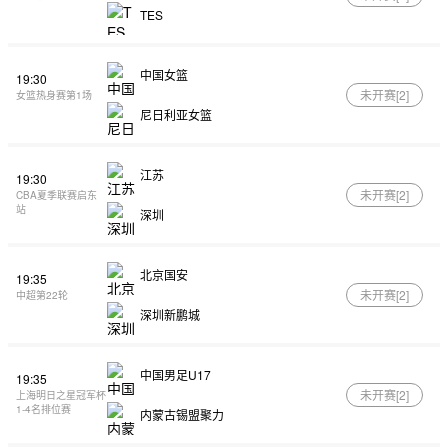
TES
中国女篮
19:30
未开赛[
2
]
女篮热身赛第1场
尼日利亚女篮
江苏
19:30
未开赛[
2
]
CBA夏季联赛启东
站
深圳
北京国安
19:35
未开赛[
2
]
中超第22轮
深圳新鹏城
中国男足U17
19:35
未开赛[
2
]
上海明日之星冠军杯
1-4名排位赛
内蒙古锡盟聚力