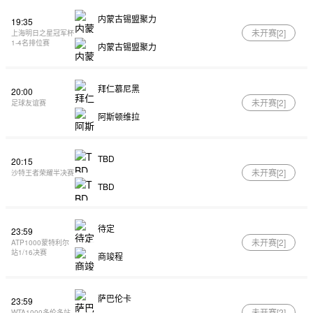
内蒙古锡盟聚力
19:35
未开赛[
2
]
上海明日之星冠军杯
1-4名排位赛
内蒙古锡盟聚力
拜仁慕尼黑
20:00
未开赛[
2
]
足球友谊赛
阿斯顿维拉
TBD
20:15
未开赛[
2
]
沙特王者荣耀半决赛
TBD
待定
23:59
未开赛[
2
]
ATP1000蒙特利尔
站1/16决赛
商竣程
萨巴伦卡
23:59
未开赛[
2
]
WTA1000多伦多站