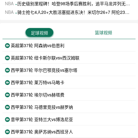
NBA
历史级别里程碑！哈登98场季后赛胜利，追平马龙并列无冠球员历史第一
NBA
骑士抢七4人20+大胜活塞挺进东决！米切尔26+7 阿伦23分 梅里尔23分 詹金斯17分
篮球视频
足球视频
英超第37轮 阿森纳vs伯恩利
英超第37轮 纽卡斯尔联vsv西汉姆联
西甲第37轮 毕尔巴鄂竞技vs塞尔塔
西甲第37轮 莱万特vs马略卡
西甲第37轮 埃尔切vs赫塔费
西甲第37轮 马德里竞技vs赫罗纳
意甲第37轮 亚特兰大vs博洛尼亚
西甲第37轮 奥萨苏纳vs西班牙人