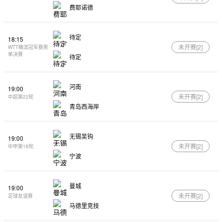
费耶诺德
待定
18:15
未开赛[
2
]
WTT横滨冠军赛男
单决赛
待定
河南
19:00
未开赛[
2
]
中超第22轮
青岛西海岸
无锡吴钩
19:00
未开赛[
2
]
中甲第18轮
宁波
曼城
19:00
未开赛[
2
]
足球友谊赛
马德里竞技