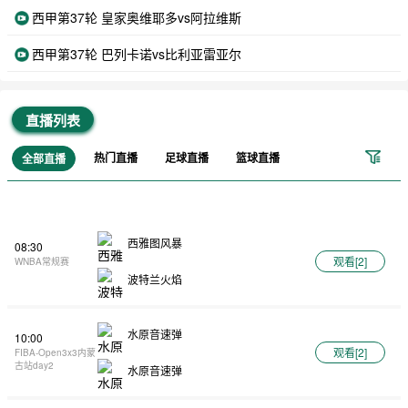
西甲第37轮 皇家奥维耶多vs阿拉维斯
西甲第37轮 巴列卡诺vs比利亚雷亚尔
直播列表
热门直播
足球直播
篮球直播
全部直播
西雅图风暴
08:30
观看[
2
]
WNBA常规赛
波特兰火焰
水原音速弹
10:00
观看[
2
]
FIBA-Open3x3内蒙
古站day2
水原音速弹