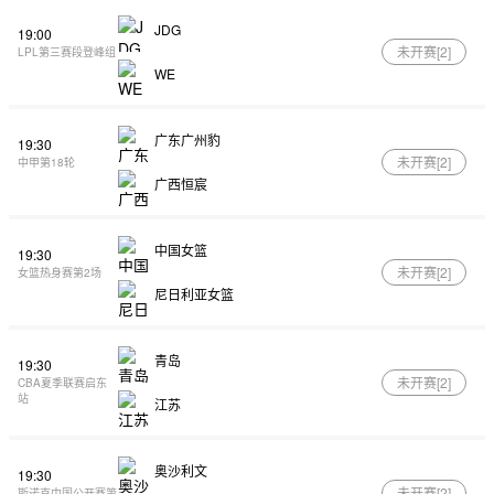
JDG
19:00
未开赛[
2
]
LPL第三赛段登峰组
WE
广东广州豹
19:30
未开赛[
2
]
中甲第18轮
广西恒宸
中国女篮
19:30
未开赛[
2
]
女篮热身赛第2场
尼日利亚女篮
青岛
19:30
未开赛[
2
]
CBA夏季联赛启东
站
江苏
奥沙利文
19:30
未开赛[
2
]
斯诺克中国公开赛第