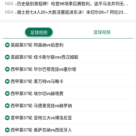
NBA
历史级别里程碑！哈登98场季后赛胜利，追平马龙并列无冠球员历史第一
NBA
骑士抢七4人20+大胜活塞挺进东决！米切尔26+7 阿伦23分 梅里尔23分 詹金斯17分
篮球视频
足球视频
英超第37轮 阿森纳vs伯恩利
英超第37轮 纽卡斯尔联vsv西汉姆联
西甲第37轮 毕尔巴鄂竞技vs塞尔塔
西甲第37轮 莱万特vs马略卡
西甲第37轮 埃尔切vs赫塔费
西甲第37轮 马德里竞技vs赫罗纳
意甲第37轮 亚特兰大vs博洛尼亚
西甲第37轮 奥萨苏纳vs西班牙人