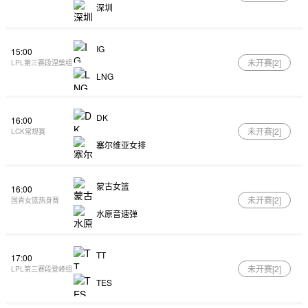
深圳
IG
15:00
未开赛[
2
]
LPL第三赛段涅槃组
LNG
DK
16:00
未开赛[
2
]
LCK常规赛
塞尔维亚女排
蒙古女篮
16:00
未开赛[
2
]
国青女篮热身赛
水原音速弹
TT
17:00
未开赛[
2
]
LPL第三赛段登峰组
TES