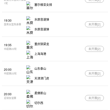
1轮
塞尔维亚女排
水原音速弹
19:30
未开赛[
2
]
国青女篮热身赛
水原音速弹
重庆铜梁龙
19:35
未开赛[
2
]
中超第22轮
上海海港
山东泰山
20:00
未开赛[
2
]
中超第22轮
天津津门虎
柔佛新山
20:00
未开赛[
2
]
足球友谊赛
切尔西