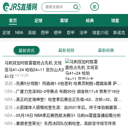
繁
首页
足球
篮球
经典
球星
08月09日 星期日
足球
NBA
英超
西甲
德甲
意甲
法甲
球星介绍
斯诺克
最新视频
最新经典
最新资讯
马刺双加时胜雷霆抢占先机 文班
亚马41+24 哈珀24+11 亚历山大2
26-05-19 12:29
4+12
英超
先赛5分领跑！阿森纳1-0伯恩利 哈弗茨制胜+蹬踏染黄 萨卡献助攻
CBA
广厦力克深圳2-0夺赛点 布朗30分 胡金秋17+8 贺希宁18分
NBA
真正的定海神登！哈登季后赛总正负值+62、次轮+32，双数据领跑骑士全队
篮球
火箭媒体人感慨哈登生涯：自2021年后，终于体验躺赢晋级滋味
NBA
05月19日 NBA季后赛西部决赛G1 马刺vs雷霆直播前瞻分析
NBA
重塑老登荣光！东西决四队仅剩哈登，高龄坚守续写传奇