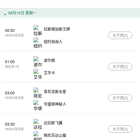
08月10日 星期一
拉斯维加斯王牌
00:30
未开赛[
2
]
WNBA常规赛
纽约自由人
波尔图
01:00
未开赛[
2
]
葡超第1轮
艾华卡
菲尼克斯水星
03:00
未开赛[
2
]
WNBA常规赛
华盛顿神秘人
达拉斯飞翼
03:30
未开赛[
2
]
WNBA常规赛
明尼苏达山猫