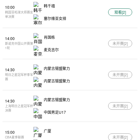
韩千禧
10:00
观看[
2
]
韩国羽毛球大师赛女
单决赛
塞尔维亚女排
肖国栋
14:00
未开赛[
2
]
斯诺克中国公开赛第
1轮
麦克吉尔
内蒙古锡盟聚力
14:30
未开赛[
2
]
明日之星冠军杯季军
赛
内蒙古锡盟聚力
内蒙古锡盟聚力
14:30
未开赛[
2
]
上海明日之星冠军杯
决赛
中国男足U17
广厦
15:00
未开赛[
2
]
CBA夏季联赛