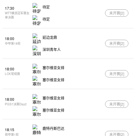
待定
17:30
未开赛[
2
]
WTT横滨冠军赛女
单决赛
待定
延边龙鼎
18:00
未开赛[
2
]
中甲第18轮
深圳青年人
塞尔维亚女排
18:00
未开赛[
2
]
LCK常规赛
塞尔维亚女排
塞尔维亚女排
18:00
未开赛[
2
]
PGS7决赛Day2
塞尔维亚女排
鹿特丹斯巴达
18:15
未开赛[
2
]
荷甲第1轮