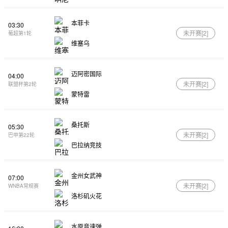
本菲卡
03:30
未开赛[
2
]
葡超第1轮
维塞乌
迈阿密国际
04:00
未开赛[
2
]
联盟杯第2轮
蒙特雷
桑托斯
05:30
未开赛[
2
]
巴甲第22轮
巴拉纳竞技
金州女武神
07:00
未开赛[
2
]
WNBA常规赛
洛杉矶火花
水原音速弹