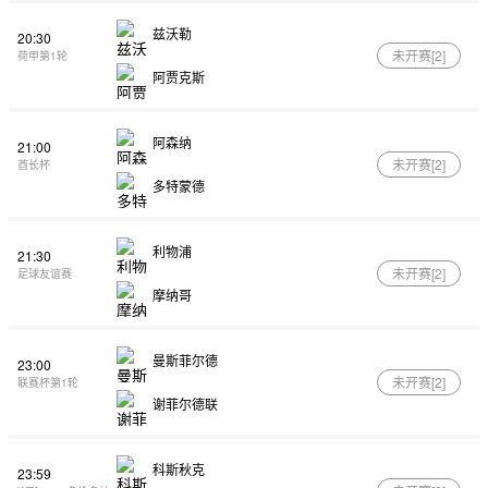
兹沃勒
20:30
未开赛[
2
]
荷甲第1轮
阿贾克斯
阿森纳
21:00
未开赛[
2
]
酋长杯
多特蒙德
利物浦
21:30
未开赛[
2
]
足球友谊赛
摩纳哥
曼斯菲尔德
23:00
未开赛[
2
]
联赛杯第1轮
谢菲尔德联
科斯秋克
23:59