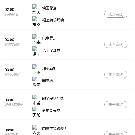
埃因霍温
02:00
未开赛[
2
]
荷甲第1轮
福图纳锡塔德
巴塞罗那
03:00
未开赛[
2
]
足球友谊赛
诺丁汉森林
那不勒斯
03:00
未开赛[
2
]
足球友谊赛
塞尔塔
印第安纳狂热
03:00
未开赛[
2
]
WNBA常规赛
芝加哥天空
内蒙古锡盟聚力
03:30
未开赛[
2
]
葡超第1轮