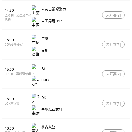
内蒙古锡盟聚力
14:30
未开赛[
2
]
上海明日之星冠军杯
决赛
中国男足U17
广厦
15:00
未开赛[
2
]
CBA夏季联赛
深圳
IG
15:00
未开赛[
2
]
LPL第三赛段涅槃组
LNG
DK
16:00
未开赛[
2
]
LCK常规赛
塞尔维亚女排
蒙古女篮
16:00