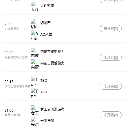
大连鲲城
切尔西
20:00
未开赛[
2
]
足球友谊赛
AC米兰
内蒙古锡盟聚力
20:00
未开赛[
2
]
海菲尔德杯开幕式
内蒙古锡盟聚力
TBD
20:15
未开赛[
2
]
沙特王者荣耀总决赛
TBD
女王公园巡游者
21:00
未开赛[
2
]
联赛杯第1轮
米尔沃尔