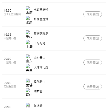
水原音速弹
19:30
未开赛[
2
]
国青女篮热身赛
水原音速弹
重庆铜梁龙
19:35
未开赛[
2
]
中超第22轮
上海海港
山东泰山
20:00
未开赛[
2
]
中超第22轮
天津津门虎
柔佛新山
20:00
未开赛[
2
]
足球友谊赛
切尔西
兹沃勒
20:30