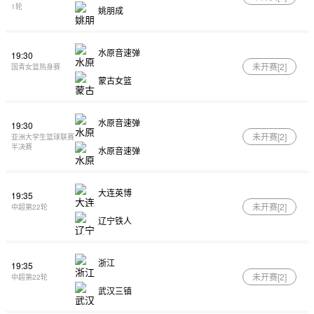
1轮
姚朋成
水原音速弹
19:30
未开赛[
2
]
国青女篮热身赛
蒙古女篮
水原音速弹
19:30
未开赛[
2
]
亚洲大学生篮球联赛
半决赛
水原音速弹
大连英博
19:35
未开赛[
2
]
中超第22轮
辽宁铁人
浙江
19:35
未开赛[
2
]
中超第22轮
武汉三镇