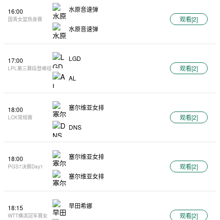
水原音速弹
16:00
观看[
2
]
国青女篮热身赛
水原音速弹
LGD
17:00
观看[
2
]
LPL第三赛段登峰组
AL
塞尔维亚女排
18:00
观看[
2
]
LCK常规赛
DNS
塞尔维亚女排
18:00
观看[
2
]
PGS7决赛Day1
塞尔维亚女排
早田希娜
18:15
观看[
2
]
WTT横滨冠军赛女