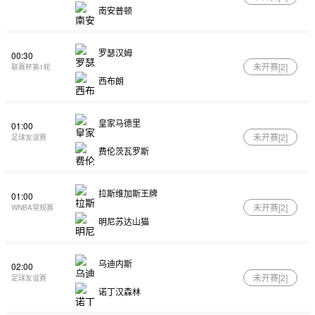
南安普顿
罗瑟汉姆
00:30
未开赛[
2
]
联赛杯第1轮
西布朗
皇家马德里
01:00
未开赛[
2
]
足球友谊赛
费伦茨瓦罗斯
拉斯维加斯王牌
01:00
未开赛[
2
]
WNBA常规赛
明尼苏达山猫
乌迪内斯
02:00
未开赛[
2
]
足球友谊赛
诺丁汉森林