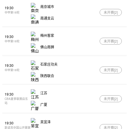
南京城市
19:30
未开赛[
2
]
中甲第18轮
南通支云
梅州客家
19:30
未开赛[
2
]
中甲第18轮
佛山南狮
石家庄功夫
19:30
未开赛[
2
]
中甲第18轮
陕西联合
江苏
19:30
未开赛[
2
]
CBA夏季联赛启东
站
广厦
吴宜泽
19:30
未开赛[
2
]
斯诺克中国公开赛第