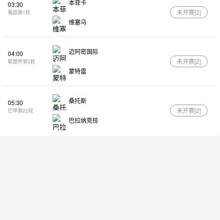
本菲卡
03:30
未开赛[
2
]
葡超第1轮
维塞乌
迈阿密国际
04:00
未开赛[
2
]
联盟杯第2轮
蒙特雷
桑托斯
05:30
未开赛[
2
]
巴甲第22轮
巴拉纳竞技