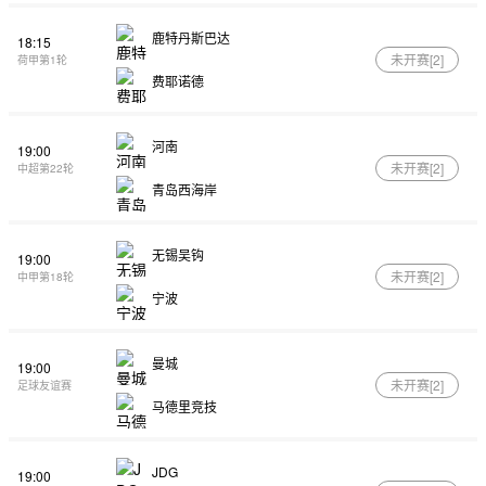
鹿特丹斯巴达
18:15
未开赛[
2
]
荷甲第1轮
费耶诺德
河南
19:00
未开赛[
2
]
中超第22轮
青岛西海岸
无锡吴钩
19:00
未开赛[
2
]
中甲第18轮
宁波
曼城
19:00
未开赛[
2
]
足球友谊赛
马德里竞技
JDG
19:00