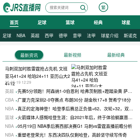
繁
首页
足球
篮球
经典
球星
08月08日 星期六
08月09日 星期日
足球
NBA
英超
西甲
德甲
意甲
法甲
球星介绍
斯诺克
最新视频
最新经典
最新资讯
马刺双加时胜雷霆抢占先机 文班
亚马41+24 哈珀24+11 亚历山大2
26-05-19 12:29
4+12
英超
先赛5分领跑！阿森纳1-0伯恩利 哈弗茨制胜+蹬踏染黄 萨卡献助攻
CBA
广厦力克深圳2-0夺赛点 布朗30分 胡金秋17+8 贺希宁18分
NBA
真正的定海神登！哈登季后赛总正负值+62、次轮+32，双数据领跑骑士全队
篮球
火箭媒体人感慨哈登生涯：自2021年后，终于体验躺赢晋级滋味
NBA
05月19日 NBA季后赛西部决赛G1 马刺vs雷霆直播前瞻分析
NBA
重塑老登荣光！东西决四队仅剩哈登，高龄坚守续写传奇