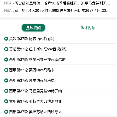
NBA
历史级别里程碑！哈登98场季后赛胜利，追平马龙并列无冠球员历史第一
NBA
骑士抢七4人20+大胜活塞挺进东决！米切尔26+7 阿伦23分 梅里尔23分 詹金斯17分
篮球视频
足球视频
英超第37轮 阿森纳vs伯恩利
英超第37轮 纽卡斯尔联vsv西汉姆联
西甲第37轮 毕尔巴鄂竞技vs塞尔塔
西甲第37轮 莱万特vs马略卡
西甲第37轮 埃尔切vs赫塔费
西甲第37轮 马德里竞技vs赫罗纳
意甲第37轮 亚特兰大vs博洛尼亚
西甲第37轮 奥萨苏纳vs西班牙人