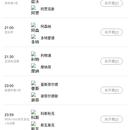
未开赛[
2
]
荷甲第1轮
阿贾克斯
阿森纳
21:00
未开赛[
2
]
酋长杯
多特蒙德
利物浦
21:30
未开赛[
2
]
足球友谊赛
摩纳哥
曼斯菲尔德
23:00
未开赛[
2
]
联赛杯第1轮
谢菲尔德联
科斯秋克
23:59
未开赛[
2
]
WTA1000多伦多站
1/8决赛
斯瓦泰克