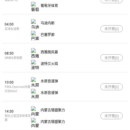
葡萄牙体育
乌迪内斯
04:00
未开赛[
2
]
足球友谊赛
巴塞罗那
西雅图风暴
08:30
未开赛[
2
]
WNBA常规赛
波特兰火焰
水原音速弹
10:00
未开赛[
2
]
FIBA-Open3x3内蒙
古站day2
水原音速弹
内蒙古锡盟聚力
14:30
未开赛[
2
]
明日之星冠军杯季军
赛
内蒙古锡盟聚力