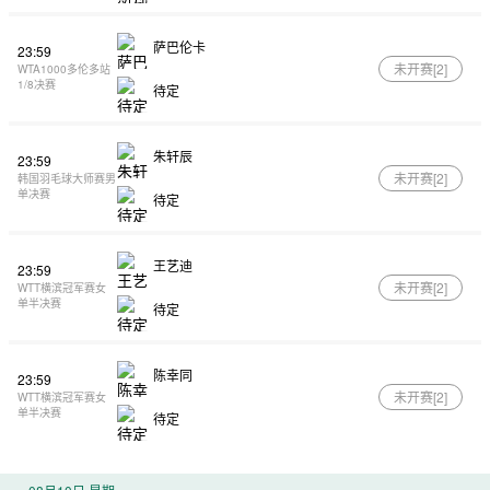
萨巴伦卡
23:59
未开赛[
2
]
WTA1000多伦多站
1/8决赛
待定
朱轩辰
23:59
未开赛[
2
]
韩国羽毛球大师赛男
单决赛
待定
王艺迪
23:59
未开赛[
2
]
WTT横滨冠军赛女
单半决赛
待定
陈幸同
23:59
未开赛[
2
]
WTT横滨冠军赛女
单半决赛
待定