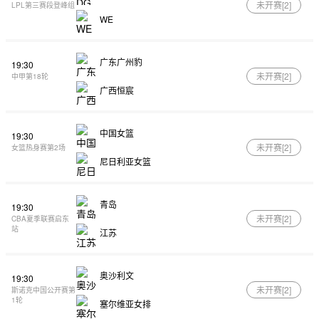
未开赛[
2
]
LPL第三赛段登峰组
WE
广东广州豹
19:30
未开赛[
2
]
中甲第18轮
广西恒宸
中国女篮
19:30
未开赛[
2
]
女篮热身赛第2场
尼日利亚女篮
青岛
19:30
未开赛[
2
]
CBA夏季联赛启东
站
江苏
奥沙利文
19:30
未开赛[
2
]
斯诺克中国公开赛第
1轮
塞尔维亚女排