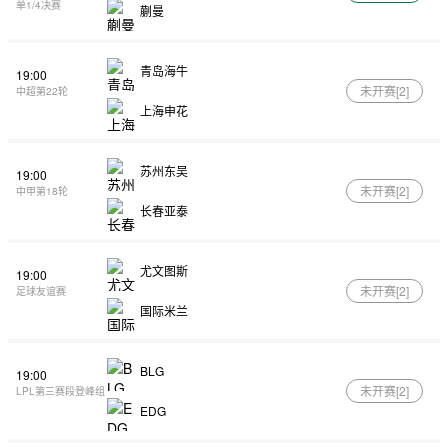
单1/4决赛
蒯曼
青岛海牛
19:00
未开赛[
2
]
中超第22轮
上海申花
苏州东吴
19:00
未开赛[
2
]
中甲第18轮
长春亚泰
尤文图斯
19:00
未开赛[
2
]
足球友谊赛
国际米兰
BLG
19:00
未开赛[
2
]
LPL第三赛段登峰组
EDG