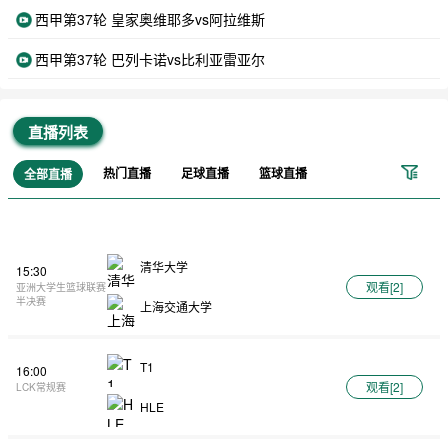
西甲第37轮 皇家奥维耶多vs阿拉维斯
西甲第37轮 巴列卡诺vs比利亚雷亚尔
直播列表
热门直播
足球直播
篮球直播
全部直播
清华大学
15:30
观看[
2
]
亚洲大学生篮球联赛
半决赛
上海交通大学
T1
16:00
观看[
2
]
LCK常规赛
HLE