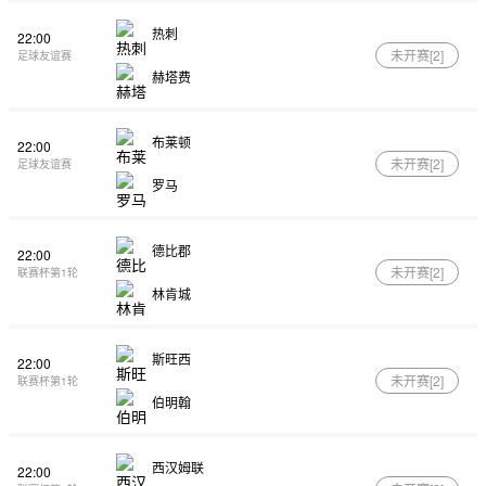
热刺
22:00
未开赛[
2
]
足球友谊赛
赫塔费
布莱顿
22:00
未开赛[
2
]
足球友谊赛
罗马
德比郡
22:00
未开赛[
2
]
联赛杯第1轮
林肯城
斯旺西
22:00
未开赛[
2
]
联赛杯第1轮
伯明翰
西汉姆联
22:00