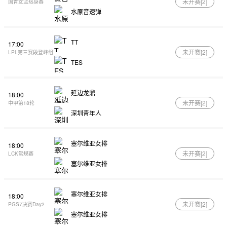
未开赛[
2
]
国青女篮热身赛
水原音速弹
TT
17:00
未开赛[
2
]
LPL第三赛段登峰组
TES
延边龙鼎
18:00
未开赛[
2
]
中甲第18轮
深圳青年人
塞尔维亚女排
18:00
未开赛[
2
]
LCK常规赛
塞尔维亚女排
塞尔维亚女排
18:00
未开赛[
2
]
PGS7决赛Day2
塞尔维亚女排