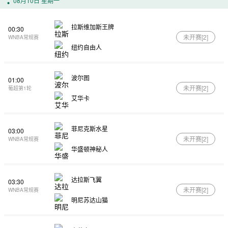
08月10日 星期一
拉斯维加斯王牌
00:30
未开赛[
2
]
WNBA常规赛
纽约自由人
波尔图
01:00
未开赛[
2
]
葡超第1轮
艾华卡
菲尼克斯水星
03:00
未开赛[
2
]
WNBA常规赛
华盛顿神秘人
达拉斯飞翼
03:30
未开赛[
2
]
WNBA常规赛
明尼苏达山猫