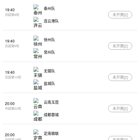
泰州队
19:40
未开赛[
2
]
苏超第9轮
连云港队
徐州队
19:40
未开赛[
2
]
苏超第9轮
常州队
无锡队
19:40
未开赛[
2
]
苏超第10轮
盐城队
云南玉昆
20:00
未开赛[
2
]
中超第22轮
成都蓉城
定南赣联
20:00
未开赛[
2
]
中甲第18轮