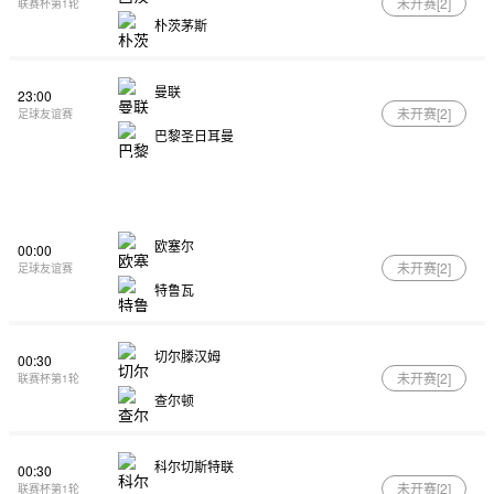
未开赛[
2
]
联赛杯第1轮
朴茨茅斯
曼联
23:00
未开赛[
2
]
足球友谊赛
巴黎圣日耳曼
欧塞尔
00:00
未开赛[
2
]
足球友谊赛
特鲁瓦
切尔滕汉姆
00:30
未开赛[
2
]
联赛杯第1轮
查尔顿
科尔切斯特联
00:30
未开赛[
2
]
联赛杯第1轮