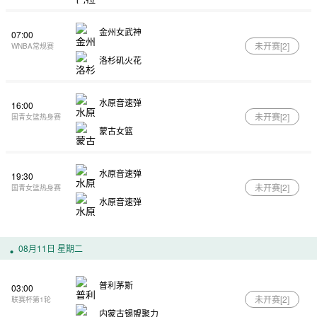
金州女武神
07:00
未开赛[
2
]
WNBA常规赛
洛杉矶火花
水原音速弹
16:00
未开赛[
2
]
国青女篮热身赛
蒙古女篮
水原音速弹
19:30
未开赛[
2
]
国青女篮热身赛
水原音速弹
08月11日 星期二
普利茅斯
03:00
未开赛[
2
]
联赛杯第1轮
内蒙古锡盟聚力