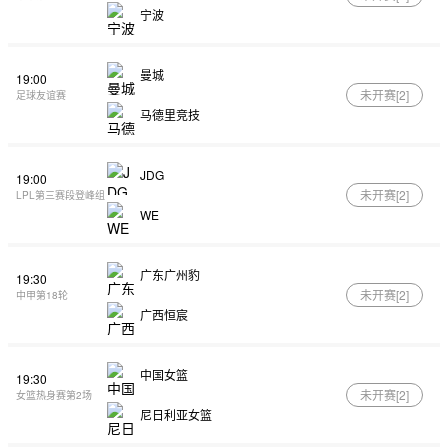
宁波
曼城
19:00
未开赛[
2
]
足球友谊赛
马德里竞技
JDG
19:00
未开赛[
2
]
LPL第三赛段登峰组
WE
广东广州豹
19:30
未开赛[
2
]
中甲第18轮
广西恒宸
中国女篮
19:30
未开赛[
2
]
女篮热身赛第2场
尼日利亚女篮