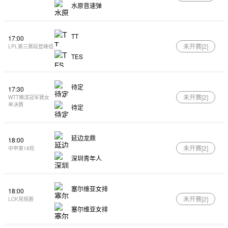
水原音速弹
TT
17:00
未开赛[
2
]
LPL第三赛段登峰组
TES
待定
17:30
未开赛[
2
]
WTT横滨冠军赛女
单决赛
待定
延边龙鼎
18:00
未开赛[
2
]
中甲第18轮
深圳青年人
塞尔维亚女排
18:00
未开赛[
2
]
LCK常规赛
塞尔维亚女排