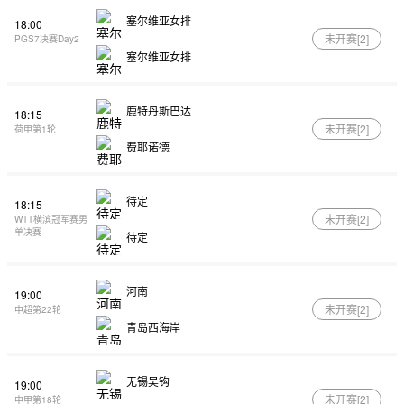
塞尔维亚女排
18:00
未开赛[
2
]
PGS7决赛Day2
塞尔维亚女排
鹿特丹斯巴达
18:15
未开赛[
2
]
荷甲第1轮
费耶诺德
待定
18:15
未开赛[
2
]
WTT横滨冠军赛男
单决赛
待定
河南
19:00
未开赛[
2
]
中超第22轮
青岛西海岸
无锡吴钩
19:00
未开赛[
2
]
中甲第18轮