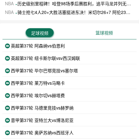
NBA
历史级别里程碑！哈登98场季后赛胜利，追平马龙并列无冠球员历史第一
NBA
骑士抢七4人20+大胜活塞挺进东决！米切尔26+7 阿伦23分 梅里尔23分 詹金斯17分
篮球视频
足球视频
英超第37轮 阿森纳vs伯恩利
英超第37轮 纽卡斯尔联vsv西汉姆联
西甲第37轮 毕尔巴鄂竞技vs塞尔塔
西甲第37轮 莱万特vs马略卡
西甲第37轮 埃尔切vs赫塔费
西甲第37轮 马德里竞技vs赫罗纳
意甲第37轮 亚特兰大vs博洛尼亚
西甲第37轮 奥萨苏纳vs西班牙人