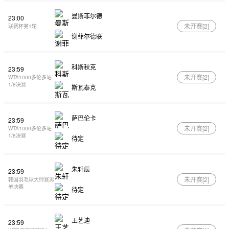
曼斯菲尔德
23:00
未开赛[
2
]
联赛杯第1轮
谢菲尔德联
科斯秋克
23:59
未开赛[
2
]
WTA1000多伦多站
1/8决赛
斯瓦泰克
萨巴伦卡
23:59
未开赛[
2
]
WTA1000多伦多站
1/8决赛
待定
朱轩辰
23:59
未开赛[
2
]
韩国羽毛球大师赛男
单决赛
待定
王艺迪
23:59