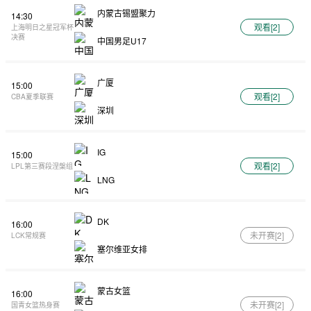
内蒙古锡盟聚力
14:30
观看[
2
]
上海明日之星冠军杯
决赛
中国男足U17
广厦
15:00
观看[
2
]
CBA夏季联赛
深圳
IG
15:00
观看[
2
]
LPL第三赛段涅槃组
LNG
DK
16:00
未开赛[
2
]
LCK常规赛
塞尔维亚女排
蒙古女篮
16:00
未开赛[
2
]
国青女篮热身赛