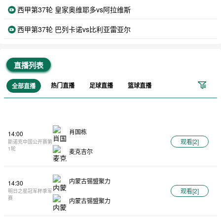
西甲第37轮 皇家奥维耶多vs阿拉维斯
西甲第37轮 巴列卡诺vs比利亚雷亚尔
直播列表
热门直播
足球直播
篮球直播
全部直播
肖国栋
14:00
观看[
2
]
斯诺克中国公开赛第
1轮
麦克吉尔
内蒙古锡盟聚力
14:30
观看[
2
]
明日之星冠军杯季军
赛
内蒙古锡盟聚力