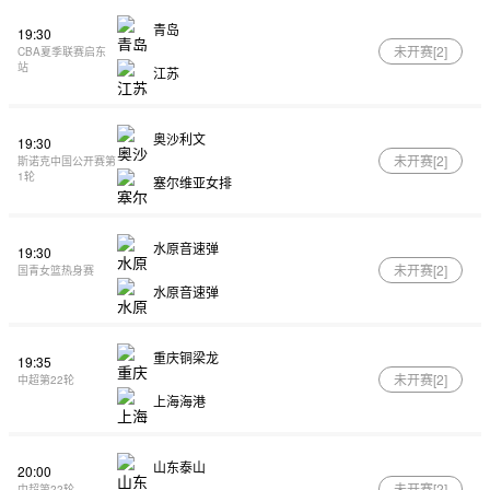
青岛
19:30
未开赛[
2
]
CBA夏季联赛启东
站
江苏
奥沙利文
19:30
未开赛[
2
]
斯诺克中国公开赛第
1轮
塞尔维亚女排
水原音速弹
19:30
未开赛[
2
]
国青女篮热身赛
水原音速弹
重庆铜梁龙
19:35
未开赛[
2
]
中超第22轮
上海海港
山东泰山
20:00
未开赛[
2
]
中超第22轮