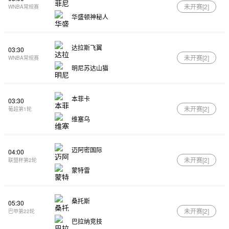
未开赛[
2
]
WNBA常规赛
华盛顿神秘人
达拉斯飞翼
03:30
未开赛[
2
]
WNBA常规赛
明尼苏达山猫
本菲卡
03:30
未开赛[
2
]
葡超第1轮
维塞乌
迈阿密国际
04:00
未开赛[
2
]
联盟杯第2轮
蒙特雷
桑托斯
05:30
未开赛[
2
]
巴甲第22轮
巴拉纳竞技