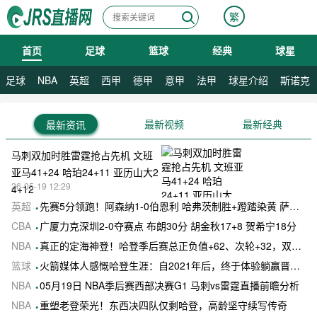
繁
首页
足球
篮球
经典
球星
08月09日 星期日
足球
NBA
英超
西甲
德甲
意甲
法甲
球星介绍
斯诺克
最新视频
最新经典
最新资讯
马刺双加时胜雷霆抢占先机 文班
亚马41+24 哈珀24+11 亚历山大2
26-05-19 12:29
4+12
英超
先赛5分领跑！阿森纳1-0伯恩利 哈弗茨制胜+蹬踏染黄 萨卡献助攻
CBA
广厦力克深圳2-0夺赛点 布朗30分 胡金秋17+8 贺希宁18分
NBA
真正的定海神登！哈登季后赛总正负值+62、次轮+32，双数据领跑骑士全队
篮球
火箭媒体人感慨哈登生涯：自2021年后，终于体验躺赢晋级滋味
NBA
05月19日 NBA季后赛西部决赛G1 马刺vs雷霆直播前瞻分析
NBA
重塑老登荣光！东西决四队仅剩哈登，高龄坚守续写传奇