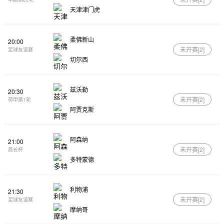
天津津门虎
柔佛新山
20:00
未开赛[
2
]
足球友谊赛
切尔西
兹沃勒
20:30
未开赛[
2
]
荷甲第1轮
阿贾克斯
阿森纳
21:00
未开赛[
2
]
酋长杯
多特蒙德
利物浦
21:30
未开赛[
2
]
足球友谊赛
摩纳哥