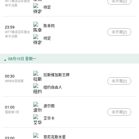
未开赛[
2
]
WTT横滨冠军赛女
单半决赛
待定
陈幸同
23:59
未开赛[
2
]
WTT横滨冠军赛女
单半决赛
待定
08月10日 星期一
拉斯维加斯王牌
00:30
未开赛[
2
]
WNBA常规赛
纽约自由人
波尔图
01:00
未开赛[
2
]
葡超第1轮
艾华卡
菲尼克斯水星
03:00