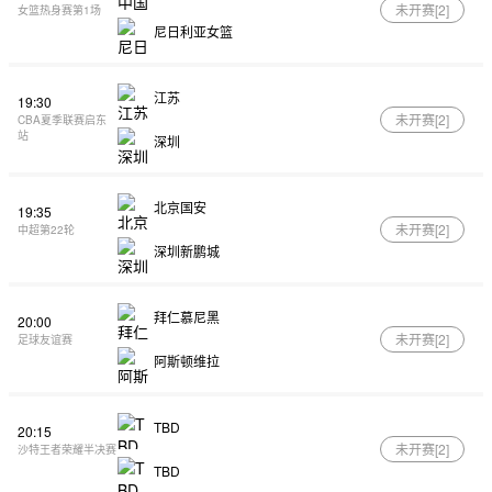
未开赛[
2
]
女篮热身赛第1场
尼日利亚女篮
江苏
19:30
未开赛[
2
]
CBA夏季联赛启东
站
深圳
北京国安
19:35
未开赛[
2
]
中超第22轮
深圳新鹏城
拜仁慕尼黑
20:00
未开赛[
2
]
足球友谊赛
阿斯顿维拉
TBD
20:15
未开赛[
2
]
沙特王者荣耀半决赛
TBD