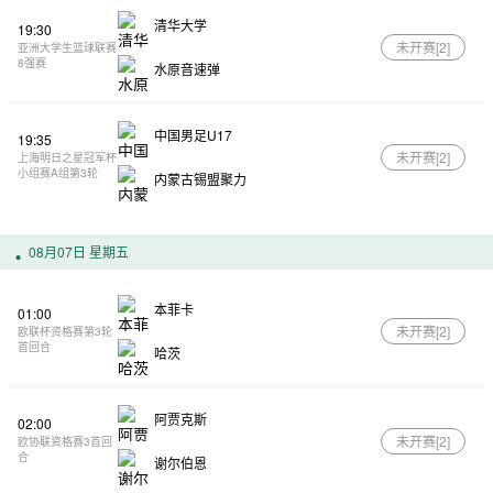
清华大学
19:30
未开赛[
2
]
亚洲大学生篮球联赛
8强赛
水原音速弹
中国男足U17
19:35
未开赛[
2
]
上海明日之星冠军杯
小组赛A组第3轮
内蒙古锡盟聚力
08月07日 星期五
本菲卡
01:00
未开赛[
2
]
欧联杯资格赛第3轮
首回合
哈茨
阿贾克斯
02:00
未开赛[
2
]
欧协联资格赛3首回
合
谢尔伯恩