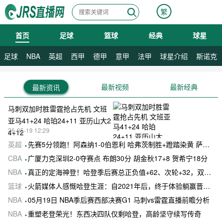
繁
首页
足球
篮球
经典
球星
08月06日 星期四
足球
NBA
英超
西甲
德甲
意甲
法甲
球星介绍
斯诺克
最新视频
最新经典
最新资讯
马刺双加时胜雷霆抢占先机 文班
亚马41+24 哈珀24+11 亚历山大2
26-05-19 12:29
4+12
英超
先赛5分领跑！阿森纳1-0伯恩利 哈弗茨制胜+蹬踏染黄 萨卡献助攻
CBA
广厦力克深圳2-0夺赛点 布朗30分 胡金秋17+8 贺希宁18分
NBA
真正的定海神登！哈登季后赛总正负值+62、次轮+32，双数据领跑骑士全队
篮球
火箭媒体人感慨哈登生涯：自2021年后，终于体验躺赢晋级滋味
NBA
05月19日 NBA季后赛西部决赛G1 马刺vs雷霆直播前瞻分析
NBA
重塑老登荣光！东西决四队仅剩哈登，高龄坚守续写传奇