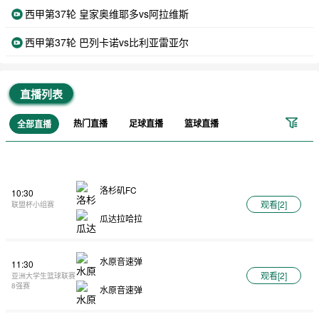
西甲第37轮 皇家奥维耶多vs阿拉维斯
西甲第37轮 巴列卡诺vs比利亚雷亚尔
直播列表
热门直播
足球直播
篮球直播
全部直播
洛杉矶FC
10:30
观看[
2
]
联盟杯小组赛
瓜达拉哈拉
水原音速弹
11:30
观看[
2
]
亚洲大学生篮球联赛
8强赛
水原音速弹