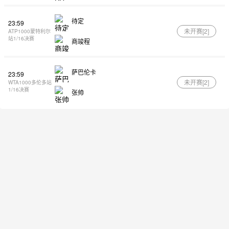
待定
23:59
未开赛[
2
]
ATP1000蒙特利尔
站1/16决赛
商竣程
萨巴伦卡
23:59
未开赛[
2
]
WTA1000多伦多站
1/16决赛
张帅