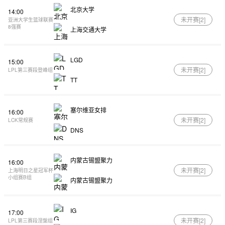
北京大学
14:00
未开赛[
2
]
亚洲大学生篮球联赛
8强赛
上海交通大学
LGD
15:00
未开赛[
2
]
LPL第三赛段登峰组
TT
塞尔维亚女排
16:00
未开赛[
2
]
LCK常规赛
DNS
内蒙古锡盟聚力
16:00
未开赛[
2
]
上海明日之星冠军杯
小组赛B组
内蒙古锡盟聚力
IG
17:00
未开赛[
2
]
LPL第三赛段涅槃组