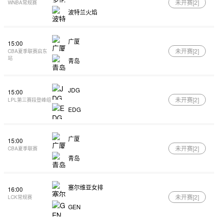
未开赛[
2
]
WNBA常规赛
波特兰火焰
广厦
15:00
未开赛[
2
]
CBA夏季联赛启东
站
青岛
JDG
15:00
未开赛[
2
]
LPL第三赛段登峰组
EDG
广厦
15:00
未开赛[
2
]
CBA夏季联赛
青岛
塞尔维亚女排
16:00
未开赛[
2
]
LCK常规赛
GEN