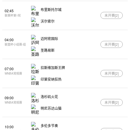
布里斯托尔城
02:45
未开赛[
2
]
联赛杯第1轮
沃尔索尔
迈阿密国际
04:00
未开赛[
2
]
联盟杯小组赛-组
圣路易斯
拉斯维加斯王牌
07:00
未开赛[
2
]
WNBA常规赛
印第安纳狂热
洛杉矶火花
09:00
未开赛[
2
]
WNBA常规赛
明尼苏达山猫
多伦多节奏
10:00