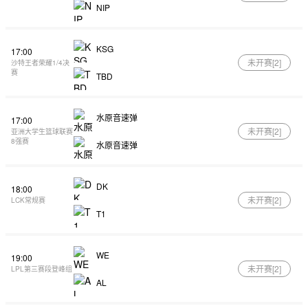
NIP
KSG
17:00
未开赛[
2
]
沙特王者荣耀1/4决
赛
TBD
水原音速弹
17:00
未开赛[
2
]
亚洲大学生篮球联赛
8强赛
水原音速弹
DK
18:00
未开赛[
2
]
LCK常规赛
T1
WE
19:00
未开赛[
2
]
LPL第三赛段登峰组
AL