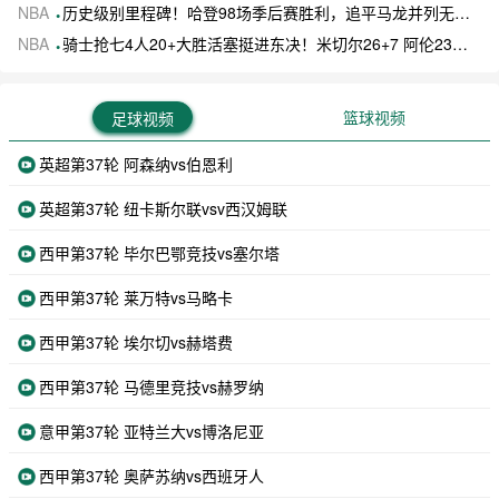
NBA
历史级别里程碑！哈登98场季后赛胜利，追平马龙并列无冠球员历史第一
NBA
骑士抢七4人20+大胜活塞挺进东决！米切尔26+7 阿伦23分 梅里尔23分 詹金斯17分
篮球视频
足球视频
英超第37轮 阿森纳vs伯恩利
英超第37轮 纽卡斯尔联vsv西汉姆联
西甲第37轮 毕尔巴鄂竞技vs塞尔塔
西甲第37轮 莱万特vs马略卡
西甲第37轮 埃尔切vs赫塔费
西甲第37轮 马德里竞技vs赫罗纳
意甲第37轮 亚特兰大vs博洛尼亚
西甲第37轮 奥萨苏纳vs西班牙人