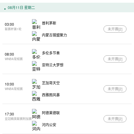
08月11日 星期二
普利茅斯
03:00
未开赛[
2
]
联赛杯第1轮
内蒙古锡盟聚力
多伦多节奏
08:00
未开赛[
2
]
WNBA常规赛
亚特兰大梦想
芝加哥天空
10:00
未开赛[
2
]
WNBA常规赛
西雅图风暴
阿德莱德联
17:30
未开赛[
2
]
亚冠精英联赛附加赛
河内公安