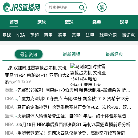
繁
首页
足球
篮球
经典
球星
08月10日 星期一
足球
NBA
英超
西甲
德甲
意甲
法甲
球星介绍
斯诺克
最新视频
最新经典
最新资讯
马刺双加时胜雷霆抢占先机 文班
亚马41+24 哈珀24+11 亚历山大2
26-05-19 12:29
4+12
英超
先赛5分领跑！阿森纳1-0伯恩利 哈弗茨制胜+蹬踏染黄 萨卡献助攻
CBA
广厦力克深圳2-0夺赛点 布朗30分 胡金秋17+8 贺希宁18分
NBA
真正的定海神登！哈登季后赛总正负值+62、次轮+32，双数据领跑骑士全队
篮球
火箭媒体人感慨哈登生涯：自2021年后，终于体验躺赢晋级滋味
NBA
05月19日 NBA季后赛西部决赛G1 马刺vs雷霆直播前瞻分析
NBA
重塑老登荣光！东西决四队仅剩哈登，高龄坚守续写传奇