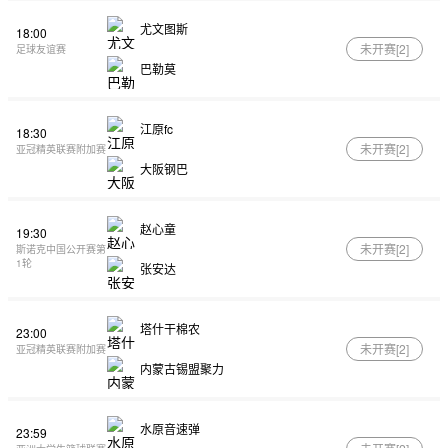
尤文图斯
18:00
未开赛[
2
]
足球友谊赛
巴勒莫
江原fc
18:30
未开赛[
2
]
亚冠精英联赛附加赛
大阪钢巴
赵心童
19:30
未开赛[
2
]
斯诺克中国公开赛第
1轮
张安达
塔什干棉农
23:00
未开赛[
2
]
亚冠精英联赛附加赛
内蒙古锡盟聚力
水原音速弹
23:59