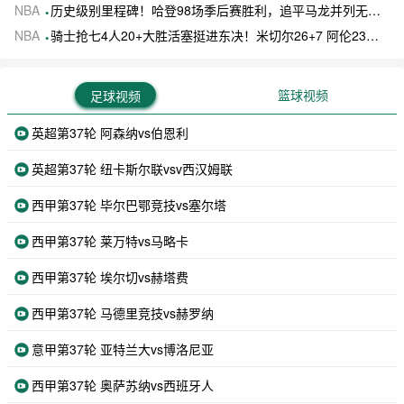
NBA
历史级别里程碑！哈登98场季后赛胜利，追平马龙并列无冠球员历史第一
NBA
骑士抢七4人20+大胜活塞挺进东决！米切尔26+7 阿伦23分 梅里尔23分 詹金斯17分
篮球视频
足球视频
英超第37轮 阿森纳vs伯恩利
英超第37轮 纽卡斯尔联vsv西汉姆联
西甲第37轮 毕尔巴鄂竞技vs塞尔塔
西甲第37轮 莱万特vs马略卡
西甲第37轮 埃尔切vs赫塔费
西甲第37轮 马德里竞技vs赫罗纳
意甲第37轮 亚特兰大vs博洛尼亚
西甲第37轮 奥萨苏纳vs西班牙人