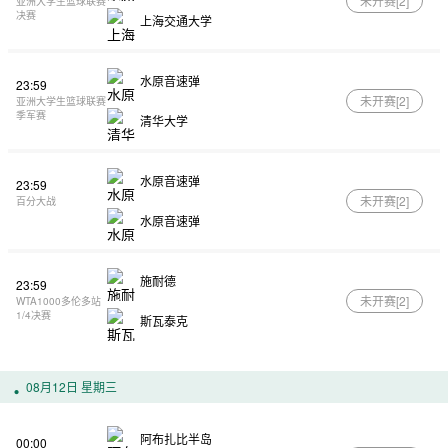
未开赛[
2
]
亚洲大学生篮球联赛
决赛
上海交通大学
水原音速弹
23:59
未开赛[
2
]
亚洲大学生篮球联赛
季军赛
清华大学
水原音速弹
23:59
未开赛[
2
]
百分大战
水原音速弹
施耐德
23:59
未开赛[
2
]
WTA1000多伦多站
1/4决赛
斯瓦泰克
08月12日 星期三
阿布扎比半岛
00:00