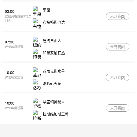
里昂
03:00
未开赛[
2
]
欧冠资格赛第3轮次
回合
布拉格斯巴达
纽约自由人
07:30
未开赛[
2
]
WNBA常规赛
印第安纳狂热
菲尼克斯水星
10:00
未开赛[
2
]
WNBA常规赛
洛杉矶火花
华盛顿神秘人
10:00
未开赛[
2
]
WNBA常规赛
拉斯维加斯王牌