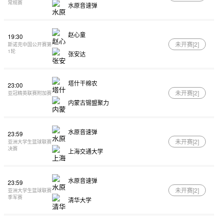
常规赛
水原音速弹
赵心童
19:30
未开赛[
2
]
斯诺克中国公开赛第
1轮
张安达
塔什干棉农
23:00
未开赛[
2
]
亚冠精英联赛附加赛
内蒙古锡盟聚力
水原音速弹
23:59
未开赛[
2
]
亚洲大学生篮球联赛
决赛
上海交通大学
水原音速弹
23:59
未开赛[
2
]
亚洲大学生篮球联赛
季军赛
清华大学