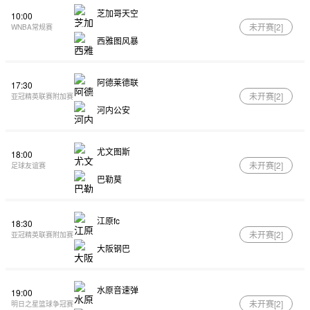
芝加哥天空
10:00
未开赛[
2
]
WNBA常规赛
西雅图风暴
阿德莱德联
17:30
未开赛[
2
]
亚冠精英联赛附加赛
河内公安
尤文图斯
18:00
未开赛[
2
]
足球友谊赛
巴勒莫
江原fc
18:30
未开赛[
2
]
亚冠精英联赛附加赛
大阪钢巴
水原音速弹
19:00
未开赛[
2
]
明日之星篮球争冠赛