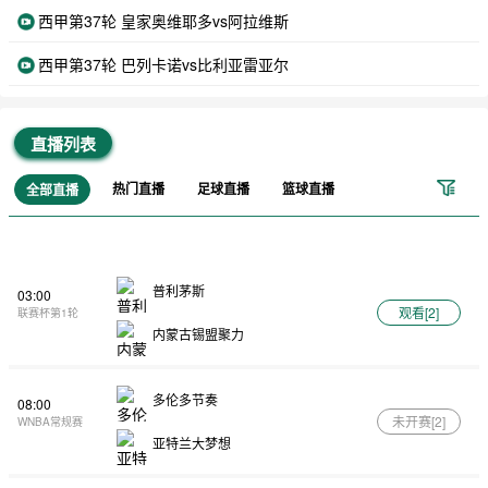
西甲第37轮 皇家奥维耶多vs阿拉维斯
西甲第37轮 巴列卡诺vs比利亚雷亚尔
直播列表
热门直播
足球直播
篮球直播
全部直播
普利茅斯
03:00
观看[
2
]
联赛杯第1轮
内蒙古锡盟聚力
多伦多节奏
08:00
未开赛[
2
]
WNBA常规赛
亚特兰大梦想