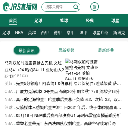
繁
首页
足球
篮球
经典
球星
08月11日 星期二
足球
NBA
英超
西甲
德甲
意甲
法甲
球星介绍
斯诺克
最新视频
最新经典
最新资讯
马刺双加时胜雷霆抢占先机 文班
亚马41+24 哈珀24+11 亚历山大2
26-05-19 12:29
4+12
英超
先赛5分领跑！阿森纳1-0伯恩利 哈弗茨制胜+蹬踏染黄 萨卡献助攻
CBA
广厦力克深圳2-0夺赛点 布朗30分 胡金秋17+8 贺希宁18分
NBA
真正的定海神登！哈登季后赛总正负值+62、次轮+32，双数据领跑骑士全队
篮球
火箭媒体人感慨哈登生涯：自2021年后，终于体验躺赢晋级滋味
NBA
05月19日 NBA季后赛西部决赛G1 马刺vs雷霆直播前瞻分析
NBA
重塑老登荣光！东西决四队仅剩哈登，高龄坚守续写传奇