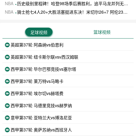
NBA
历史级别里程碑！哈登98场季后赛胜利，追平马龙并列无冠球员历史第一
NBA
骑士抢七4人20+大胜活塞挺进东决！米切尔26+7 阿伦23分 梅里尔23分 詹金斯17分
篮球视频
足球视频
英超第37轮 阿森纳vs伯恩利
英超第37轮 纽卡斯尔联vsv西汉姆联
西甲第37轮 毕尔巴鄂竞技vs塞尔塔
西甲第37轮 莱万特vs马略卡
西甲第37轮 埃尔切vs赫塔费
西甲第37轮 马德里竞技vs赫罗纳
意甲第37轮 亚特兰大vs博洛尼亚
西甲第37轮 奥萨苏纳vs西班牙人