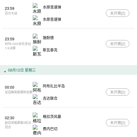
水原音速弹
23:59
未开赛[
2
]
百分大战
水原音速弹
施耐德
23:59
未开赛[
2
]
WTA1000多伦多站
1/4决赛
斯瓦泰克
08月12日 星期三
阿布扎比半岛
00:00
未开赛[
2
]
亚冠精英联赛附加赛
吉达联合
格拉茨风暴
02:30
未开赛[
2
]
欧冠资格赛第3轮次
回合
费内巴切