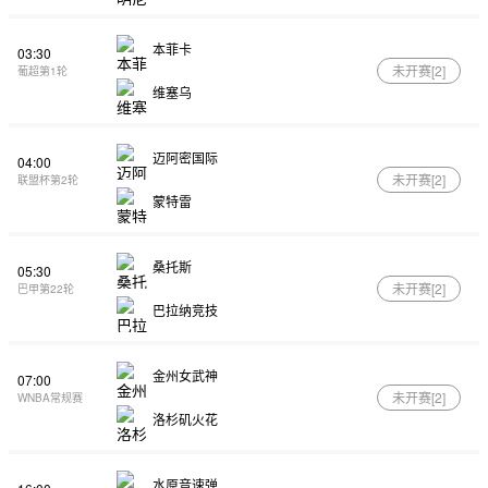
本菲卡
03:30
未开赛[
2
]
葡超第1轮
维塞乌
迈阿密国际
04:00
未开赛[
2
]
联盟杯第2轮
蒙特雷
桑托斯
05:30
未开赛[
2
]
巴甲第22轮
巴拉纳竞技
金州女武神
07:00
未开赛[
2
]
WNBA常规赛
洛杉矶火花
水原音速弹