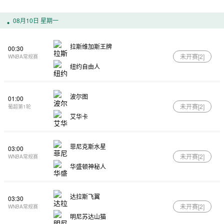
08月10日 星期一
拉斯维加斯王牌
00:30
未开赛[
2
]
WNBA常规赛
纽约自由人
波尔图
01:00
未开赛[
2
]
葡超第1轮
艾华卡
菲尼克斯水星
03:00
未开赛[
2
]
WNBA常规赛
华盛顿神秘人
达拉斯飞翼
03:30
未开赛[
2
]
WNBA常规赛
明尼苏达山猫