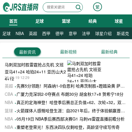
繁
首页
足球
篮球
经典
球星
08月09日 星期日
足球
NBA
英超
西甲
德甲
意甲
法甲
球星介绍
斯诺克
最新视频
最新经典
最新资讯
马刺双加时胜雷霆抢占先机 文班
亚马41+24 哈珀24+11 亚历山大2
26-05-19 12:29
4+12
英超
先赛5分领跑！阿森纳1-0伯恩利 哈弗茨制胜+蹬踏染黄 萨卡献助攻
CBA
广厦力克深圳2-0夺赛点 布朗30分 胡金秋17+8 贺希宁18分
NBA
真正的定海神登！哈登季后赛总正负值+62、次轮+32，双数据领跑骑士全队
篮球
火箭媒体人感慨哈登生涯：自2021年后，终于体验躺赢晋级滋味
NBA
05月19日 NBA季后赛西部决赛G1 马刺vs雷霆直播前瞻分析
NBA
重塑老登荣光！东西决四队仅剩哈登，高龄坚守续写传奇