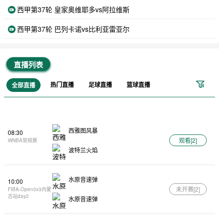
西甲第37轮 皇家奥维耶多vs阿拉维斯
西甲第37轮 巴列卡诺vs比利亚雷亚尔
直播列表
热门直播
足球直播
篮球直播
全部直播
西雅图风暴
08:30
观看[
2
]
WNBA常规赛
波特兰火焰
水原音速弹
10:00
未开赛[
2
]
FIBA-Open3x3内蒙
古站day2
水原音速弹