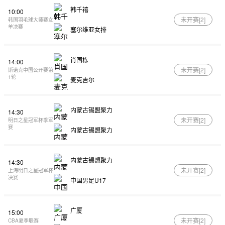
韩千禧
10:00
未开赛[
2
]
韩国羽毛球大师赛女
单决赛
塞尔维亚女排
肖国栋
14:00
未开赛[
2
]
斯诺克中国公开赛第
1轮
麦克吉尔
内蒙古锡盟聚力
14:30
未开赛[
2
]
明日之星冠军杯季军
赛
内蒙古锡盟聚力
内蒙古锡盟聚力
14:30
未开赛[
2
]
上海明日之星冠军杯
决赛
中国男足U17
广厦
15:00
未开赛[
2
]
CBA夏季联赛