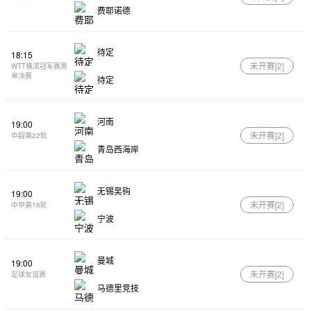
费耶诺德
待定
18:15
未开赛[
2
]
WTT横滨冠军赛男
单决赛
待定
河南
19:00
未开赛[
2
]
中超第22轮
青岛西海岸
无锡吴钩
19:00
未开赛[
2
]
中甲第18轮
宁波
曼城
19:00
未开赛[
2
]
足球友谊赛
马德里竞技