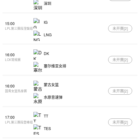
深圳
IG
15:00
未开赛[
2
]
LPL第三赛段涅槃组
LNG
DK
16:00
未开赛[
2
]
LCK常规赛
塞尔维亚女排
蒙古女篮
16:00
未开赛[
2
]
国青女篮热身赛
水原音速弹
TT
17:00
未开赛[
2
]
LPL第三赛段登峰组
TES