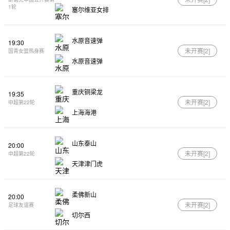
1轮
塞尔维亚女排
水原音速弹
19:30
未开赛[
2
]
国青女篮热身赛
水原音速弹
重庆铜梁龙
19:35
未开赛[
2
]
中超第22轮
上海海港
山东泰山
20:00
未开赛[
2
]
中超第22轮
天津津门虎
柔佛新山
20:00
未开赛[
2
]
足球友谊赛
切尔西