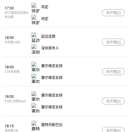
待定
17:30
未开赛[
2
]
WTT横滨冠军赛女
单决赛
待定
延边龙鼎
18:00
未开赛[
2
]
中甲第18轮
深圳青年人
塞尔维亚女排
18:00
未开赛[
2
]
LCK常规赛
塞尔维亚女排
塞尔维亚女排
18:00
未开赛[
2
]
PGS7决赛Day2
塞尔维亚女排
鹿特丹斯巴达
18:15
未开赛[
2
]
荷甲第1轮