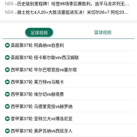
NBA
历史级别里程碑！哈登98场季后赛胜利，追平马龙并列无冠球员历史第一
NBA
骑士抢七4人20+大胜活塞挺进东决！米切尔26+7 阿伦23分 梅里尔23分 詹金斯17分
篮球视频
足球视频
英超第37轮 阿森纳vs伯恩利
英超第37轮 纽卡斯尔联vsv西汉姆联
西甲第37轮 毕尔巴鄂竞技vs塞尔塔
西甲第37轮 莱万特vs马略卡
西甲第37轮 埃尔切vs赫塔费
西甲第37轮 马德里竞技vs赫罗纳
意甲第37轮 亚特兰大vs博洛尼亚
西甲第37轮 奥萨苏纳vs西班牙人