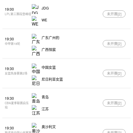
JDG
19:00
未开赛[
2
]
LPL第三赛段登峰组
WE
广东广州豹
19:30
未开赛[
2
]
中甲第18轮
广西恒宸
中国女篮
19:30
未开赛[
2
]
女篮热身赛第2场
尼日利亚女篮
青岛
19:30
未开赛[
2
]
CBA夏季联赛启东
站
江苏
奥沙利文
19:30
未开赛[
2
]
斯诺克中国公开赛第