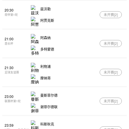
兹沃勒
20:30
未开赛[
2
]
荷甲第1轮
阿贾克斯
阿森纳
21:00
未开赛[
2
]
酋长杯
多特蒙德
利物浦
21:30
未开赛[
2
]
足球友谊赛
摩纳哥
曼斯菲尔德
23:00
未开赛[
2
]
联赛杯第1轮
谢菲尔德联
科斯秋克
23:59