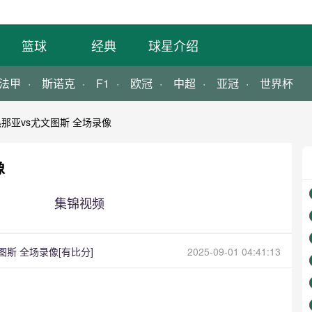
篮球
经典
球星介绍
法甲
斯诺克
F1
欧冠
中超
亚冠
世界杯
热那亚vs尤文图斯 全场录像
像
集锦视频
文图斯 全场录像[有比分]
2025-09-01 04:41:13