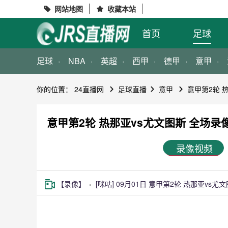
网站地图
收藏本站


首页
足球
足球
NBA
英超
西甲
德甲
意甲
你的位置：
24直播网
足球直播
意甲
意甲第2轮 
意甲第2轮 热那亚vs尤文图斯 全场录
录像视频
【录像】
[咪咕] 09月01日 意甲第2轮 热那亚vs尤