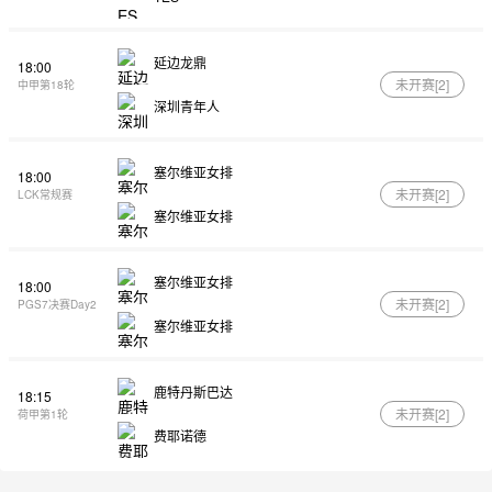
延边龙鼎
18:00
未开赛[
2
]
中甲第18轮
深圳青年人
塞尔维亚女排
18:00
未开赛[
2
]
LCK常规赛
塞尔维亚女排
塞尔维亚女排
18:00
未开赛[
2
]
PGS7决赛Day2
塞尔维亚女排
鹿特丹斯巴达
18:15
未开赛[
2
]
荷甲第1轮
费耶诺德