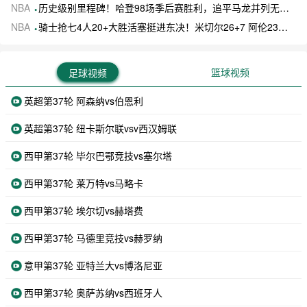
NBA
历史级别里程碑！哈登98场季后赛胜利，追平马龙并列无冠球员历史第一
NBA
骑士抢七4人20+大胜活塞挺进东决！米切尔26+7 阿伦23分 梅里尔23分 詹金斯17分
篮球视频
足球视频
英超第37轮 阿森纳vs伯恩利
英超第37轮 纽卡斯尔联vsv西汉姆联
西甲第37轮 毕尔巴鄂竞技vs塞尔塔
西甲第37轮 莱万特vs马略卡
西甲第37轮 埃尔切vs赫塔费
西甲第37轮 马德里竞技vs赫罗纳
意甲第37轮 亚特兰大vs博洛尼亚
西甲第37轮 奥萨苏纳vs西班牙人