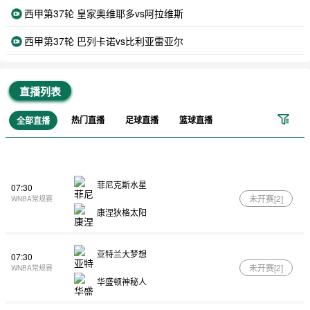
西甲第37轮 皇家奥维耶多vs阿拉维斯
西甲第37轮 巴列卡诺vs比利亚雷亚尔
直播列表
热门直播
足球直播
篮球直播
全部直播
菲尼克斯水星
07:30
未开赛[
2
]
WNBA常规赛
康涅狄格太阳
亚特兰大梦想
07:30
未开赛[
2
]
WNBA常规赛
华盛顿神秘人