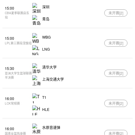
深圳
15:00
未开赛[
2
]
CBA夏季联赛启东
站
青岛
WBG
15:00
未开赛[
2
]
LPL第三赛段涅槃组
LNG
清华大学
15:30
未开赛[
2
]
亚洲大学生篮球联赛
半决赛
上海交通大学
T1
16:00
未开赛[
2
]
LCK常规赛
HLE
水原音速弹
16:00
未开赛[
2
]
国青女篮热身赛