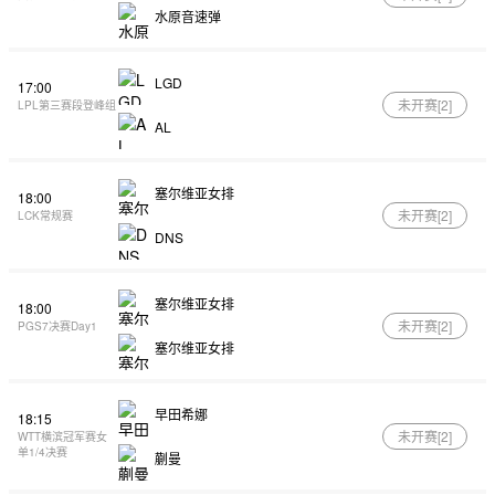
水原音速弹
LGD
17:00
未开赛[
2
]
LPL第三赛段登峰组
AL
塞尔维亚女排
18:00
未开赛[
2
]
LCK常规赛
DNS
塞尔维亚女排
18:00
未开赛[
2
]
PGS7决赛Day1
塞尔维亚女排
早田希娜
18:15
未开赛[
2
]
WTT横滨冠军赛女
单1/4决赛
蒯曼