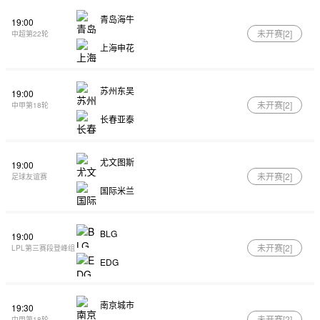
青岛海牛
19:00
未开赛[
2
]
中超第22轮
上海申花
苏州东吴
19:00
未开赛[
2
]
中甲第18轮
长春亚泰
尤文图斯
19:00
未开赛[
2
]
足球友谊赛
国际米兰
BLG
19:00
未开赛[
2
]
LPL第三赛段登峰组
EDG
南京城市
19:30
未开赛[
2
]
中甲第18轮