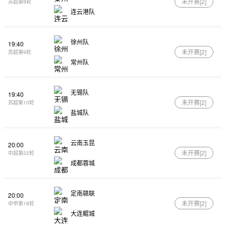
未开赛[
2
]
苏超第9轮
连云港队
徐州队
19:40
未开赛[
2
]
苏超第9轮
常州队
无锡队
19:40
未开赛[
2
]
苏超第10轮
盐城队
云南玉昆
20:00
未开赛[
2
]
中超第22轮
成都蓉城
定南赣联
20:00
未开赛[
2
]
中甲第18轮
大连鲲城