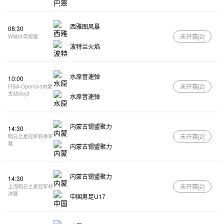
西雅图风暴
08:30
未开赛[
2
]
WNBA常规赛
波特兰火焰
水原音速弹
10:00
未开赛[
2
]
FIBA-Open3x3内蒙
古站day2
水原音速弹
内蒙古锡盟聚力
14:30
未开赛[
2
]
明日之星冠军杯季军
赛
内蒙古锡盟聚力
内蒙古锡盟聚力
14:30
未开赛[
2
]
上海明日之星冠军杯
决赛
中国男足U17