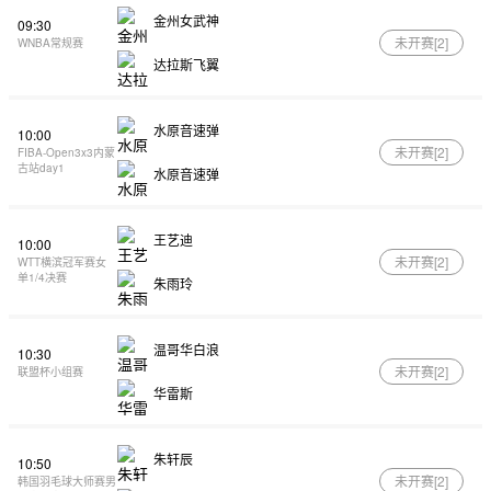
金州女武神
09:30
未开赛[
2
]
WNBA常规赛
达拉斯飞翼
水原音速弹
10:00
未开赛[
2
]
FIBA-Open3x3内蒙
古站day1
水原音速弹
王艺迪
10:00
未开赛[
2
]
WTT横滨冠军赛女
单1/4决赛
朱雨玲
温哥华白浪
10:30
未开赛[
2
]
联盟杯小组赛
华雷斯
朱轩辰
10:50
未开赛[
2
]
韩国羽毛球大师赛男