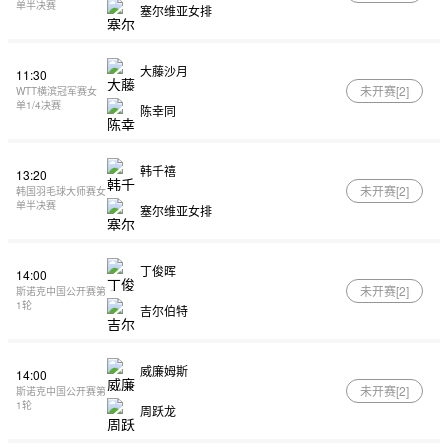
单半决赛
塞尔维亚女排
大藤沙月
11:30
未开赛[
2
]
WTT横滨冠军赛女
单1/4决赛
陈幸同
韩千禧
13:20
未开赛[
2
]
韩国羽毛球大师赛女
单半决赛
塞尔维亚女排
丁俊晖
14:00
未开赛[
2
]
斯诺克中国公开赛第
1轮
吉尔伯特
威廉姆斯
14:00
未开赛[
2
]
斯诺克中国公开赛第
1轮
周跃龙