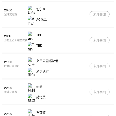
切尔西
20:00
未开赛[
2
]
足球友谊赛
AC米兰
TBD
20:15
未开赛[
2
]
沙特王者荣耀总决赛
TBD
女王公园巡游者
21:00
未开赛[
2
]
联赛杯第1轮
米尔沃尔
热刺
22:00
未开赛[
2
]
足球友谊赛
赫塔费
布莱顿
22:00