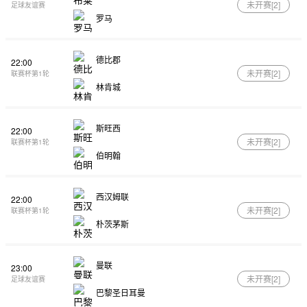
未开赛[
2
]
足球友谊赛
罗马
德比郡
22:00
未开赛[
2
]
联赛杯第1轮
林肯城
斯旺西
22:00
未开赛[
2
]
联赛杯第1轮
伯明翰
西汉姆联
22:00
未开赛[
2
]
联赛杯第1轮
朴茨茅斯
曼联
23:00
未开赛[
2
]
足球友谊赛
巴黎圣日耳曼