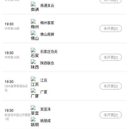
南通支云
梅州客家
19:30
未开赛[
2
]
中甲第18轮
佛山南狮
石家庄功夫
19:30
未开赛[
2
]
中甲第18轮
陕西联合
江苏
19:30
未开赛[
2
]
CBA夏季联赛启东
站
广厦
吴宜泽
19:30
未开赛[
2
]
斯诺克中国公开赛第
1轮
姚朋成