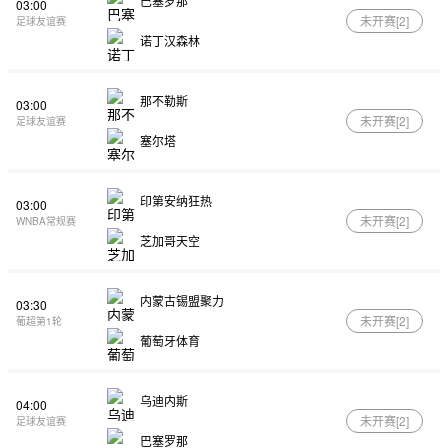
巴塞罗那
03:00
未开赛[
2
]
足球友谊赛
诺丁汉森林
那不勒斯
03:00
未开赛[
2
]
足球友谊赛
塞尔塔
印第安纳狂热
03:00
未开赛[
2
]
WNBA常规赛
芝加哥天空
内蒙古锡盟聚力
03:30
未开赛[
2
]
葡超第1轮
葡萄牙体育
乌迪内斯
04:00
未开赛[
2
]
足球友谊赛
巴塞罗那