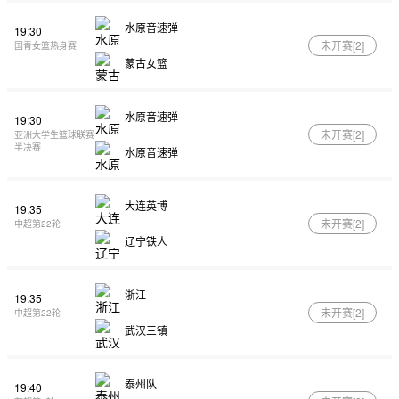
水原音速弹
19:30
未开赛[
2
]
国青女篮热身赛
蒙古女篮
水原音速弹
19:30
未开赛[
2
]
亚洲大学生篮球联赛
半决赛
水原音速弹
大连英博
19:35
未开赛[
2
]
中超第22轮
辽宁铁人
浙江
19:35
未开赛[
2
]
中超第22轮
武汉三镇
泰州队
19:40