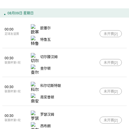
08月09日 星期日
欧塞尔
00:00
未开赛[
2
]
足球友谊赛
特鲁瓦
切尔滕汉姆
00:30
未开赛[
2
]
联赛杯第1轮
查尔顿
科尔切斯特联
00:30
未开赛[
2
]
联赛杯第1轮
南安普顿
罗瑟汉姆
00:30
未开赛[
2
]
联赛杯第1轮
西布朗