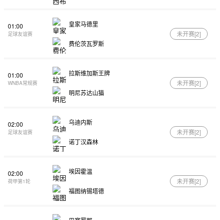
皇家马德里
01:00
未开赛[
2
]
足球友谊赛
费伦茨瓦罗斯
拉斯维加斯王牌
01:00
未开赛[
2
]
WNBA常规赛
明尼苏达山猫
乌迪内斯
02:00
未开赛[
2
]
足球友谊赛
诺丁汉森林
埃因霍温
02:00
未开赛[
2
]
荷甲第1轮
福图纳锡塔德