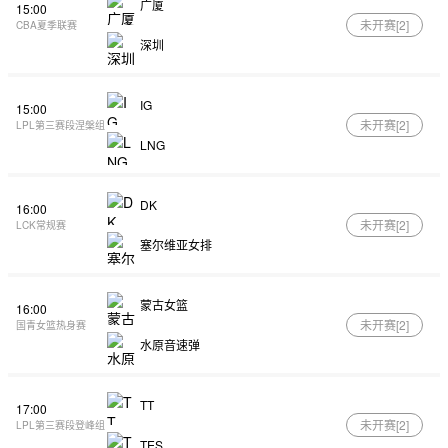
广厦
15:00
未开赛[
2
]
CBA夏季联赛
深圳
IG
15:00
未开赛[
2
]
LPL第三赛段涅槃组
LNG
DK
16:00
未开赛[
2
]
LCK常规赛
塞尔维亚女排
蒙古女篮
16:00
未开赛[
2
]
国青女篮热身赛
水原音速弹
TT
17:00
未开赛[
2
]
LPL第三赛段登峰组
TES