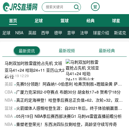
繁
首页
足球
篮球
经典
球星
08月08日 星期六
足球
NBA
英超
西甲
德甲
意甲
法甲
球星介绍
斯诺克
最新视频
最新经典
最新资讯
马刺双加时胜雷霆抢占先机 文班
亚马41+24 哈珀24+11 亚历山大2
26-05-19 12:29
4+12
英超
先赛5分领跑！阿森纳1-0伯恩利 哈弗茨制胜+蹬踏染黄 萨卡献助攻
CBA
广厦力克深圳2-0夺赛点 布朗30分 胡金秋17+8 贺希宁18分
NBA
真正的定海神登！哈登季后赛总正负值+62、次轮+32，双数据领跑骑士全队
篮球
火箭媒体人感慨哈登生涯：自2021年后，终于体验躺赢晋级滋味
NBA
05月19日 NBA季后赛西部决赛G1 马刺vs雷霆直播前瞻分析
NBA
重塑老登荣光！东西决四队仅剩哈登，高龄坚守续写传奇