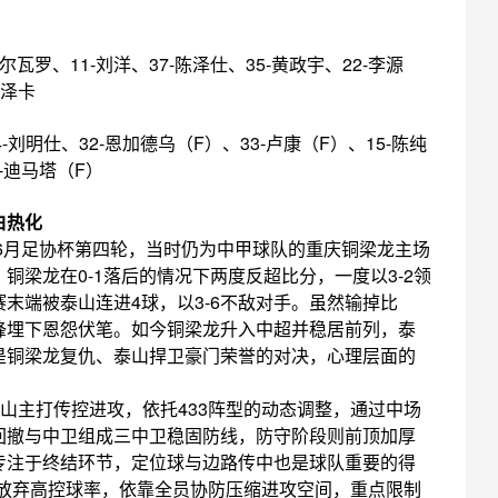
尔瓦罗、11-刘洋、37-陈泽仕、35-黄政宇、22-李源
-泽卡
-刘明仕、32-恩加德乌（F）、33-卢康（F）、15-陈纯
1-迪马塔（F）
白热化
年6月足协杯第四轮，当时仍为中甲球队的重庆铜梁龙主场
梁龙在0-1落后的情况下两度反超比分，一度以3-2领
末端被泰山连进4球，以3-6不敌对手。虽然输掉比
锋埋下恩怨伏笔。如今铜梁龙升入中超并稳居前列，泰
是铜梁龙复仇、泰山捍卫豪门荣誉的对决，心理层面的
泰山主打传控进攻，依托433阵型的动态调整，通过中场
回撤与中卫组成三中卫稳固防线，防守阶段则前顶加厚
专注于终结环节，定位球与边路传中也是球队重要的得
系，放弃高控球率，依靠全员协防压缩进攻空间，重点限制