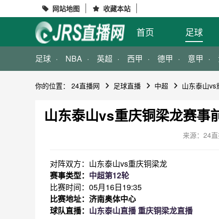
网站地图
收藏本站


首页
足球
足球
NBA
英超
西甲
德甲
意甲
你的位置：
24直播网
足球直播
中超
山东泰山v
山东泰山vs重庆铜梁龙赛事
来源：24
对阵双方：山东泰山vs重庆铜梁龙
赛事类型：
中超第12轮
比赛时间：05月16日19:35
比赛地址：济南奥体中心
球队直播：
山东泰山直播
重庆铜梁龙直播