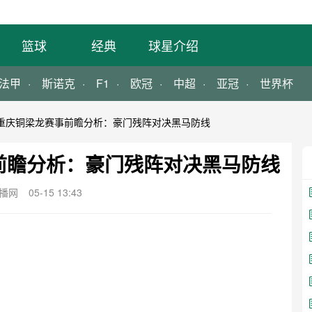
篮球
经典
球星介绍
法甲
斯诺克
F1
欧冠
中超
亚冠
世界杯
s重庆铜梁龙赛事前瞻分析：豪门残阵对决黑马防线
前瞻分析：豪门残阵对决黑马防线
直播网
05-15 13:43