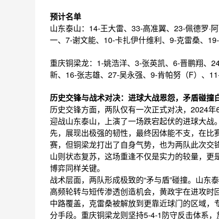
预计名单
山东泰山：14-王大雷、33-高准翼、23-佩德罗·阿
一、7-谢文能、10-卡扎伊什维利、9-克雷桑、19
重庆铜梁龙：1-姚浩洋、3-张英凯、6-晋鹏翔、24
新、16-张志雄、27-吴永强、9-肯帕努（F）、1
历史交锋与战术对决：进球大战恩怨，矛盾碰撞
历史交锋方面，两队仅有一次正式对决，2024
迎战山东泰山，上演了一场跌宕起伏的进球大战。铜
先，展现出极强的韧性，最终因体能不支，在比赛
赛，但铜梁龙打出了自身气势，也为两队此次交
山则状态复苏，这场重逢不仅是实力的较量，更
博弈同样关键。
战术层面，两队形成极致的“矛与盾”碰撞。山东
高频轮转与短传渗透创造机会，黄政宇在进攻时
中路覆盖，克雷桑被解放到更靠近球门的区域，
分手段。重庆铜梁龙则坚持5-4-1防守反击体