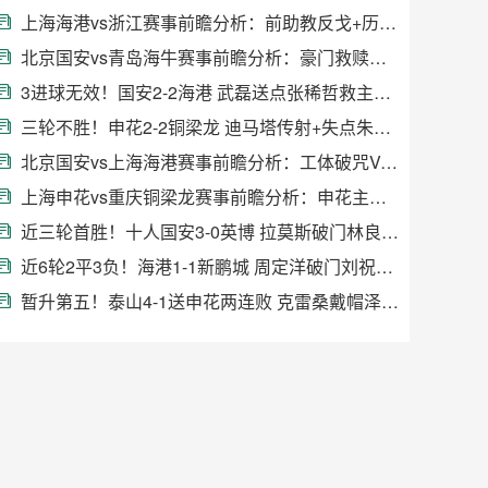
上海海港vs浙江赛事前瞻分析：前助教反戈+历史恩怨再续
北京国安vs青岛海牛赛事前瞻分析：豪门救赎对决黑马逆袭
3进球无效！国安2-2海港 武磊送点张稀哲救主拉莫斯送点+被断送礼
三轮不胜！申花2-2铜梁龙 迪马塔传射+失点朱辰杰双响马纳法直红
北京国安vs上海海港赛事前瞻分析：工体破咒VS残阵突围
上海申花vs重庆铜梁龙赛事前瞻分析：申花主场止颓遇黑马，伤病博弈定走势
近三轮首胜！十人国安3-0英博 拉莫斯破门林良铭建功曹永竞染红
近6轮2平3负！海港1-1新鹏城 周定洋破门刘祝润扳平 安佩姆直红
暂升第五！泰山4-1送申花两连败 克雷桑戴帽泽卡传射特谢拉伤退