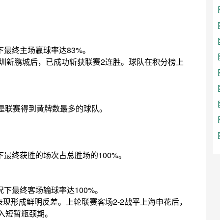
。
下最终主场赢球率达83%。
深圳新鹏城后，已成功斩获联赛2连胜。球队在积分榜上
，是联赛得到黄牌数最多的球队。
下最终获胜的场次占总胜场的100%。
下最终客场输球率达100%。
现形成鲜明反差。上轮联赛客场2-2战平上海申花后，
陷入短暂瓶颈期。